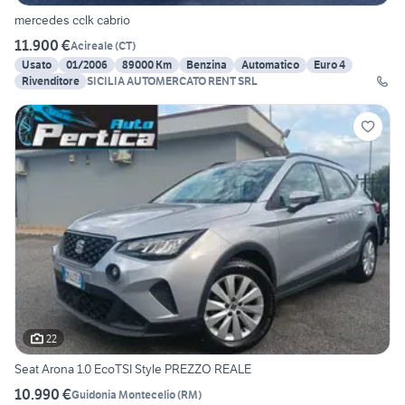
mercedes cclk cabrio
11.900 €
Acireale
(
CT
)
Usato
01/2006
89000 Km
Benzina
Automatico
Euro 4
Rivenditore
SICILIA AUTOMERCATO RENT SRL
22
Seat Arona 1.0 EcoTSI Style PREZZO REALE
10.990 €
Guidonia Montecelio
(
RM
)