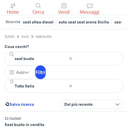
Home
Cerca
Vendi
Messaggi
seat altea diesel
auto seat seat arona Sicilia
seat al
Ricerche
Subito
Auto
seat busto
Cosa cerchi?
Filtri
Auto
Salva ricerca
Dal più recente
32 risultati
Seat busto in vendita