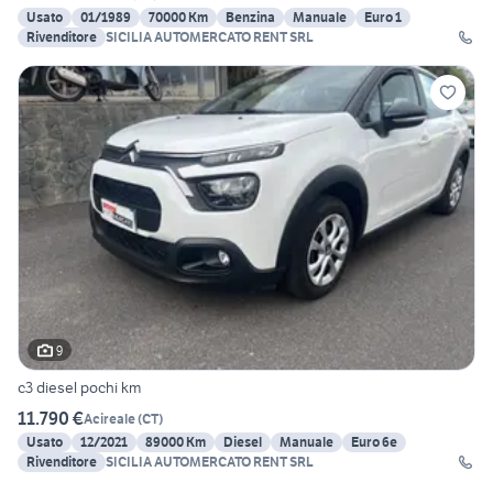
Usato
01/1989
70000 Km
Benzina
Manuale
Euro 1
Rivenditore
SICILIA AUTOMERCATO RENT SRL
9
c3 diesel pochi km
11.790 €
Acireale
(
CT
)
Usato
12/2021
89000 Km
Diesel
Manuale
Euro 6e
Rivenditore
SICILIA AUTOMERCATO RENT SRL