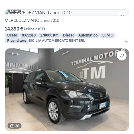
13
MERCEDEZ VIANO anno 2010
14.890 €
Acireale
(
CT
)
Usato
03/2010
278000 Km
Diesel
Automatico
Euro 5
Rivenditore
SICILIA AUTOMERCATO RENT SRL
30