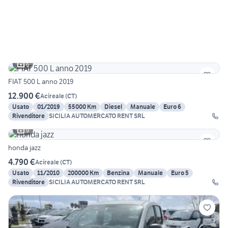
6
FIAT 500 L anno 2019
12.900 €
Acireale
(
CT
)
Usato
01/2019
55000 Km
Diesel
Manuale
Euro 6
Rivenditore
SICILIA AUTOMERCATO RENT SRL
9
honda jazz
4.790 €
Acireale
(
CT
)
Usato
11/2010
200000 Km
Benzina
Manuale
Euro 5
Rivenditore
SICILIA AUTOMERCATO RENT SRL