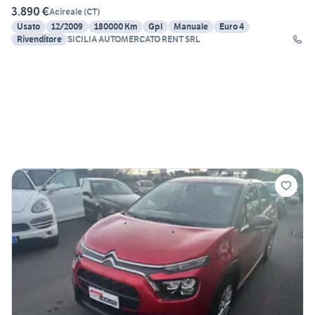
3.890 €
Acireale
(
CT
)
Usato
12/2009
180000 Km
Gpl
Manuale
Euro 4
Rivenditore
SICILIA AUTOMERCATO RENT SRL