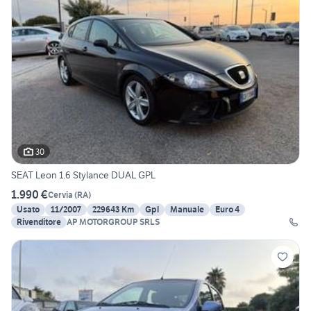
30
SEAT Leon 1.6 Stylance DUAL GPL
1.990 €
Cervia
(
RA
)
Usato
11/2007
229643 Km
Gpl
Manuale
Euro 4
Rivenditore
AP MOTORGROUP SRLS