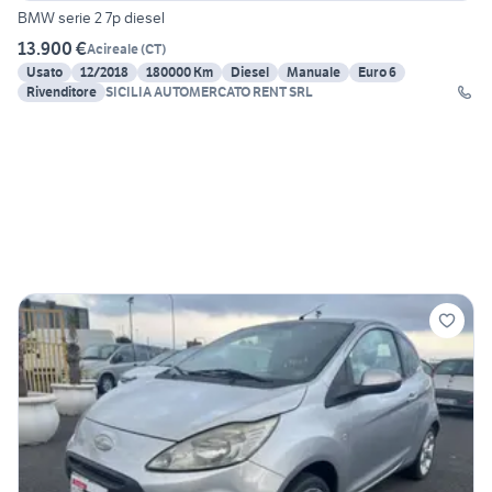
BMW serie 2 7p diesel
13.900 €
Acireale
(
CT
)
Usato
12/2018
180000 Km
Diesel
Manuale
Euro 6
Rivenditore
SICILIA AUTOMERCATO RENT SRL