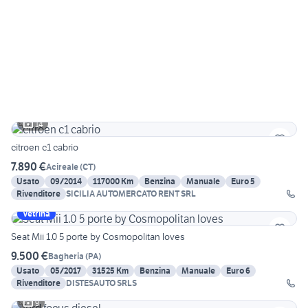
14
citroen c1 cabrio
7.890 €
Acireale
(
CT
)
Usato
09/2014
117000 Km
Benzina
Manuale
Euro 5
Rivenditore
SICILIA AUTOMERCATO RENT SRL
Vetrina
Seat Mii 1.0 5 porte by Cosmopolitan loves
9.500 €
Bagheria
(
PA
)
Usato
05/2017
31525 Km
Benzina
Manuale
Euro 6
Rivenditore
DISTESAUTO SRLS
9