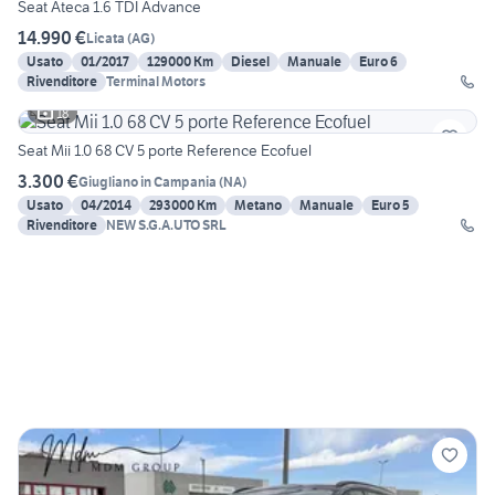
Seat Ateca 1.6 TDI Advance
14.990 €
Licata
(
AG
)
Usato
01/2017
129000 Km
Diesel
Manuale
Euro 6
Rivenditore
Terminal Motors
18
Seat Mii 1.0 68 CV 5 porte Reference Ecofuel
3.300 €
Giugliano in Campania
(
NA
)
Usato
04/2014
293000 Km
Metano
Manuale
Euro 5
Rivenditore
NEW S.G.A.UTO SRL