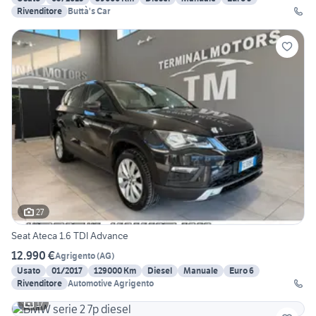
Rivenditore
Buttà's Car
27
Seat Ateca 1.6 TDI Advance
12.990 €
Agrigento
(
AG
)
Usato
01/2017
129000 Km
Diesel
Manuale
Euro 6
Rivenditore
Automotive Agrigento
17