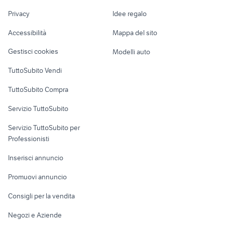
Nautica
lavoro
auto cabrio
auto grandinate
Privacy
Idee regalo
Garage e box
Caravan e Camper
Accessibilità
Mappa del sito
Loft, mansarde e
Veicoli commerciali
altro
Gestisci cookies
Modelli auto
Case vacanza
TuttoSubito Vendi
Uffici e Locali
TuttoSubito Compra
commerciali
Servizio TuttoSubito
elettronica
per la casa e la
sports e hobby
Servizio TuttoSubito per
persona
Informatica
Animali
Professionisti
Arredamento e
Console e
Accessori per
Casalinghi
Inserisci annuncio
Videogiochi
animali
Elettrodomestici
Promuovi annuncio
Audio/Video
Musica e Film
Giardino e Fai da te
Consigli per la vendita
Fotografia
Libri e Riviste
Abbigliamento e
Negozi e Aziende
Telefonia
Strumenti Musicali
Accessori