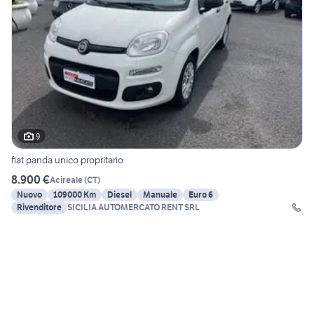
9
fiat panda unico propritario
8.900 €
Acireale
(
CT
)
Nuovo
109000 Km
Diesel
Manuale
Euro 6
Rivenditore
SICILIA AUTOMERCATO RENT SRL