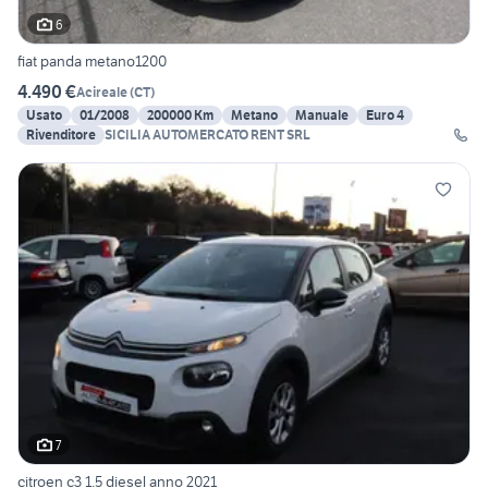
6
fiat panda metano1200
4.490 €
Acireale
(
CT
)
Usato
01/2008
200000 Km
Metano
Manuale
Euro 4
Rivenditore
SICILIA AUTOMERCATO RENT SRL
7
citroen c3 1.5 diesel anno 2021