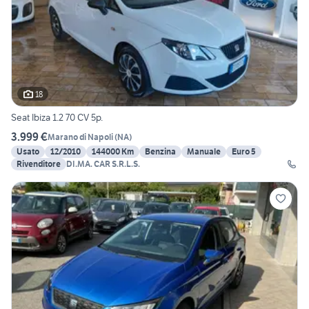
18
Seat Ibiza 1.2 70 CV 5p.
3.999 €
Marano di Napoli
(
NA
)
Usato
12/2010
144000 Km
Benzina
Manuale
Euro 5
Rivenditore
DI.MA. CAR S.R.L.S.