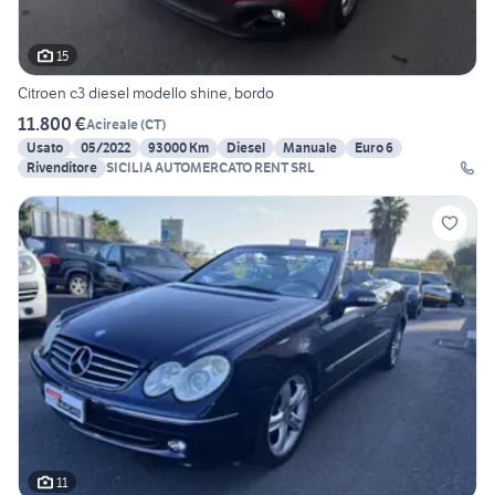
15
Citroen c3 diesel modello shine, bordo
11.800 €
Acireale
(
CT
)
Usato
05/2022
93000 Km
Diesel
Manuale
Euro 6
Rivenditore
SICILIA AUTOMERCATO RENT SRL
11