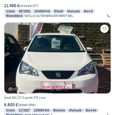
11.490 €
Acireale
(
CT
)
Usato
05/2021
134000 Km
Diesel
Manuale
Euro 5
Rivenditore
SICILIA AUTOMERCATO RENT SRL
10
Seat Mii 1.0 3 porte FR Line
6.800 €
Velletri
(
RM
)
Usato
12/2017
120000 Km
Benzina
Manuale
Euro 6e
Rivenditore
EMP SERVICE SRLS