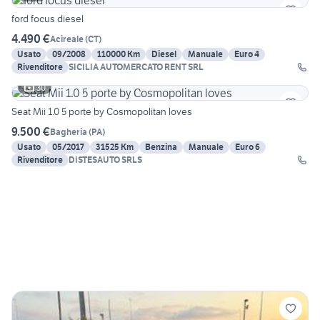
ford focus diesel
4.490 €
Acireale
(
CT
)
Usato
09/2008
110000 Km
Diesel
Manuale
Euro 4
Rivenditore
SICILIA AUTOMERCATO RENT SRL
30
Seat Mii 1.0 5 porte by Cosmopolitan loves
9.500 €
Bagheria
(
PA
)
Usato
05/2017
31525 Km
Benzina
Manuale
Euro 6
Rivenditore
DISTESAUTO SRLS