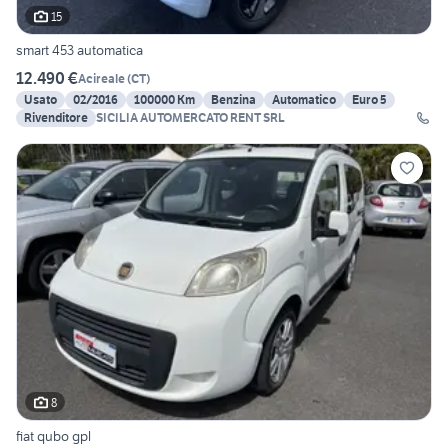
15
smart 453 automatica
12.490 €
Acireale
(
CT
)
Usato
02/2016
100000 Km
Benzina
Automatico
Euro 5
Rivenditore
SICILIA AUTOMERCATO RENT SRL
8
fiat qubo gpl