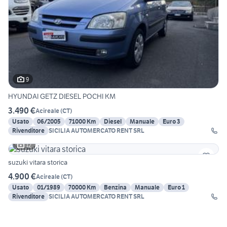
9
HYUNDAI GETZ DIESEL POCHI KM
3.490 €
Acireale
(
CT
)
Usato
06/2005
71000 Km
Diesel
Manuale
Euro 3
Rivenditore
SICILIA AUTOMERCATO RENT SRL
12
suzuki vitara storica
4.900 €
Acireale
(
CT
)
Usato
01/1989
70000 Km
Benzina
Manuale
Euro 1
Rivenditore
SICILIA AUTOMERCATO RENT SRL