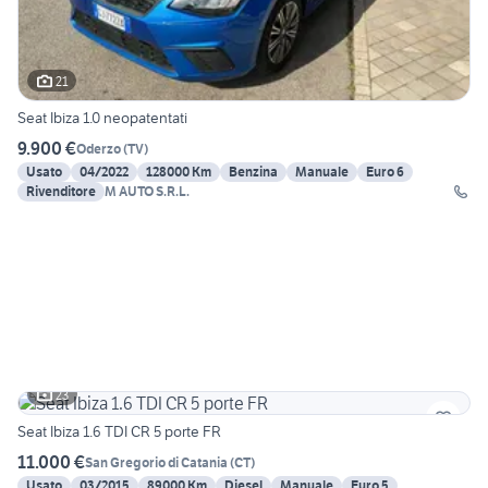
21
Seat Ibiza 1.0 neopatentati
9.900 €
Oderzo
(
TV
)
Usato
04/2022
128000 Km
Benzina
Manuale
Euro 6
Rivenditore
M AUTO S.R.L.
23
Seat Ibiza 1.6 TDI CR 5 porte FR
11.000 €
San Gregorio di Catania
(
CT
)
Usato
03/2015
89000 Km
Diesel
Manuale
Euro 5