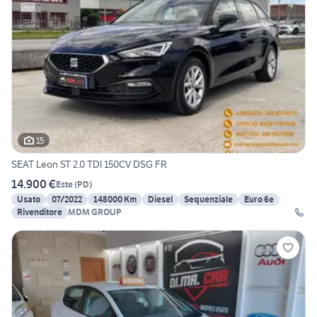
15
SEAT Leon ST 2.0 TDI 150CV DSG FR
14.900 €
Este
(
PD
)
Usato
07/2022
148000 Km
Diesel
Sequenziale
Euro 6e
Rivenditore
MDM GROUP