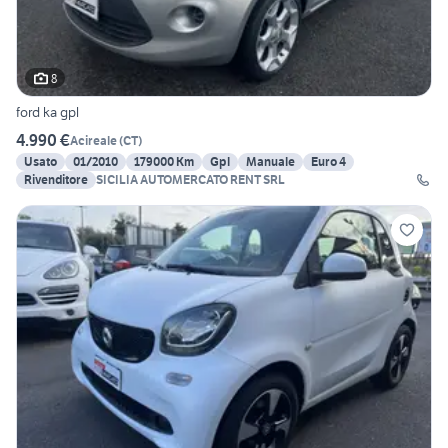
8
ford ka gpl
4.990 €
Acireale
(
CT
)
Usato
01/2010
179000 Km
Gpl
Manuale
Euro 4
Rivenditore
SICILIA AUTOMERCATO RENT SRL