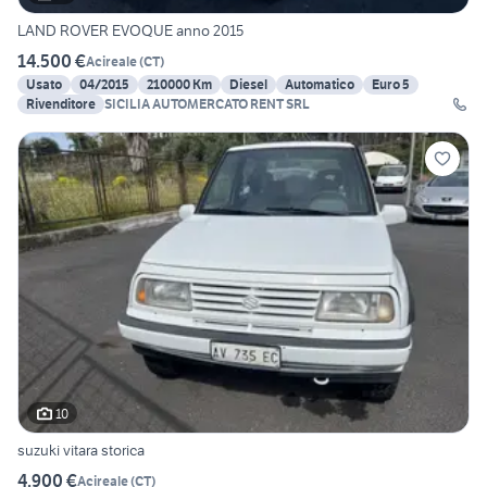
LAND ROVER EVOQUE anno 2015
14.500 €
Acireale
(
CT
)
Usato
04/2015
210000 Km
Diesel
Automatico
Euro 5
Rivenditore
SICILIA AUTOMERCATO RENT SRL
10
suzuki vitara storica
4.900 €
Acireale
(
CT
)