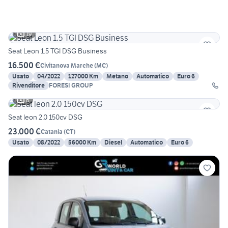
19
Seat Leon 1.5 TGI DSG Business
16.500 €
Civitanova Marche
(
MC
)
Usato
04/2022
127000 Km
Metano
Automatico
Euro 6
Rivenditore
FORESI GROUP
6
Seat leon 2.0 150cv DSG
23.000 €
Catania
(
CT
)
Usato
08/2022
56000 Km
Diesel
Automatico
Euro 6