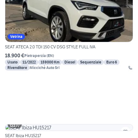
Vetrina
SEAT ATECA 2.0 TDI 150 CV DSG STYLE FULL IVA
18.900 €
Pietraperzia
(
EN
)
Usato
11/2022
159000 Km
Diesel
Sequenziale
Euro 6
Rivenditore
Miccichè Auto Srl
10
SEAT Ibiza HU15217