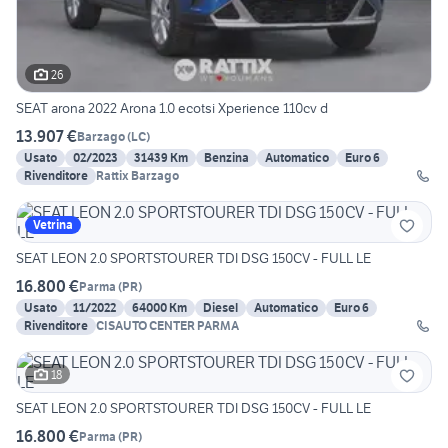
26
SEAT arona 2022 Arona 1.0 ecotsi Xperience 110cv d
13.907 €
Barzago
(
LC
)
Usato
02/2023
31439 Km
Benzina
Automatico
Euro 6
Rivenditore
Rattix Barzago
Vetrina
SEAT LEON 2.0 SPORTSTOURER TDI DSG 150CV - FULL LE
16.800 €
Parma
(
PR
)
Usato
11/2022
64000 Km
Diesel
Automatico
Euro 6
Rivenditore
CISAUTO CENTER PARMA
18
SEAT LEON 2.0 SPORTSTOURER TDI DSG 150CV - FULL LE
16.800 €
Parma
(
PR
)