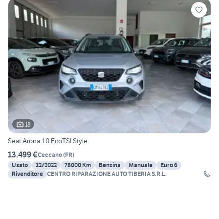
18
Seat Arona 1.0 EcoTSI Style
13.499 €
Ceccano
(
FR
)
Usato
12/2022
78000 Km
Benzina
Manuale
Euro 6
Rivenditore
CENTRO RIPARAZIONE AUTO TIBERIA S.R.L.