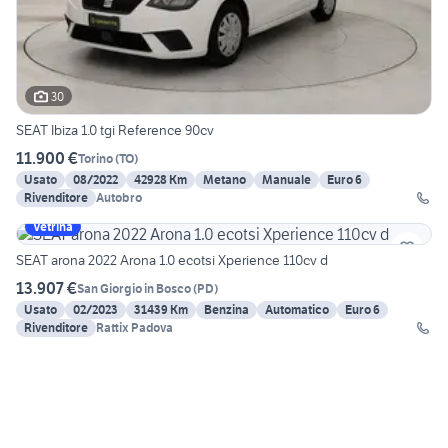
30
SEAT Ibiza 1.0 tgi Reference 90cv
11.900 €
Torino
(
TO
)
Usato
08/2022
42928 Km
Metano
Manuale
Euro 6
Rivenditore
Autobro
Vetrina
SEAT arona 2022 Arona 1.0 ecotsi Xperience 110cv d
13.907 €
San Giorgio in Bosco
(
PD
)
Usato
02/2023
31439 Km
Benzina
Automatico
Euro 6
Rivenditore
Rattix Padova