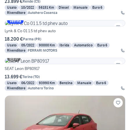
23.899 €
Rende
(
CS
)
Usato
10/2022
56151 Km
Diesel
Manuale
Euro 6
Rivenditore
Autohero Cosenza
Vetrina
Lynk & Co 01 1.5 td phev auto
18.200 €
Parma
(
PR
)
Usato
05/2022
90000 Km
Ibrida
Automatico
Euro 6
Rivenditore
FERRARI MOTORS
10
SEAT Leon BP80917
13.699 €
Torino
(
TO
)
Usato
06/2022
93990 Km
Benzina
Manuale
Euro 6
Rivenditore
Autohero Torino