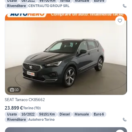
Usato
05/2022
99700 Km
Ibrida
Manuale
Euro 6
Rivenditore
CENTRAUTO GROUP SRL
10
SEAT Tarraco CK85662
23.899 €
Torino
(
TO
)
Usato
10/2022
56151 Km
Diesel
Manuale
Euro 6
Rivenditore
Autohero Torino