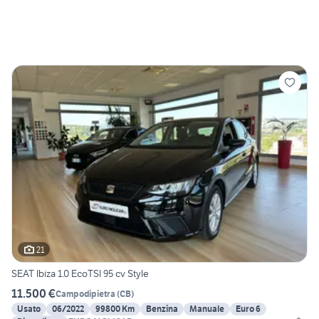
21
SEAT Ibiza 1.0 EcoTSI 95 cv Style
11.500 €
Campodipietra
(
CB
)
Usato
06/2022
99800 Km
Benzina
Manuale
Euro 6