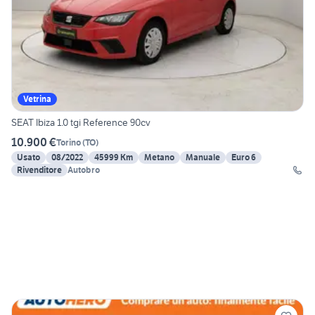
Vetrina
SEAT Ibiza 1.0 tgi Reference 90cv
10.900 €
Torino
(
TO
)
Usato
08/2022
45999 Km
Metano
Manuale
Euro 6
Rivenditore
Autobro