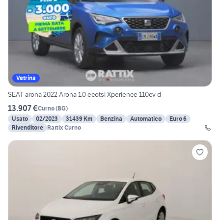
Vetrina
SEAT arona 2022 Arona 1.0 ecotsi Xperience 110cv d
13.907 €
Curno
(
BG
)
Usato
02/2023
31439 Km
Benzina
Automatico
Euro 6
Rivenditore
Rattix Curno