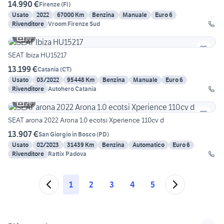
14.990 €
Firenze
(
FI
)
Usato
2022
67000 Km
Benzina
Manuale
Euro 6
Rivenditore
Vroom Firenze Sud
10
SEAT Ibiza HU15217
13.199 €
Catania
(
CT
)
Usato
03/2022
95448 Km
Benzina
Manuale
Euro 6
Rivenditore
Autohero Catania
26
SEAT arona 2022 Arona 1.0 ecotsi Xperience 110cv d
13.907 €
San Giorgio in Bosco
(
PD
)
Usato
02/2023
31439 Km
Benzina
Automatico
Euro 6
Rivenditore
Rattix Padova
1
2
3
4
5