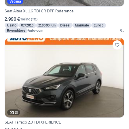
Vetrina
Seat Altea XL 1.6 TDI CR DPF Reference
2.990 €
Torino
(
TO
)
Usato
07/2013
218303 Km
Diesel
Manuale
Euro 5
Rivenditore
Auto-com
18
SEAT Tarraco 2.0 TDI XPERIENCE