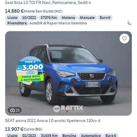
Seat Ibiza 1.0 TGI FR Navi, Retrocamera, Sedili ri
14.880 €
Monte San Giusto
(
MC
)
Usato
10/2022
37076 Km
Metano
Manuale
Euro 6
Rivenditore
AutoDR di Rapari Marco Valentino
26
SEAT arona 2022 Arona 1.0 ecotsi Xperience 110cv d
13.907 €
Curno
(
BG
)
Usato
02/2023
31439 Km
Benzina
Automatico
Euro 6