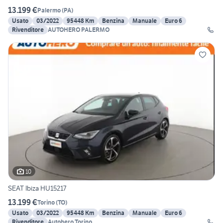
13.199 €
Palermo
(
PA
)
Usato
03/2022
95448 Km
Benzina
Manuale
Euro 6
Rivenditore
AUTOHERO PALERMO
10
SEAT Ibiza HU15217
13.199 €
Torino
(
TO
)
Usato
03/2022
95448 Km
Benzina
Manuale
Euro 6
Rivenditore
Autohero Torino