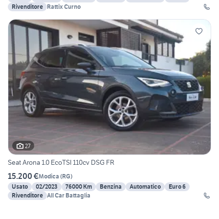
Rivenditore
Rattix Curno
27
Seat Arona 1.0 EcoTSI 110cv DSG FR
15.200 €
Modica
(
RG
)
Usato
02/2023
76000 Km
Benzina
Automatico
Euro 6
Rivenditore
All Car Battaglia