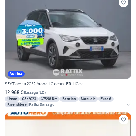
Vetrina
SEAT arona 2022 Arona 1.0 ecotsi FR 110cv
12.968 €
Barzago
(
LC
)
Usato
03/2023
37598 Km
Benzina
Manuale
Euro 6
Rivenditore
Rattix Barzago