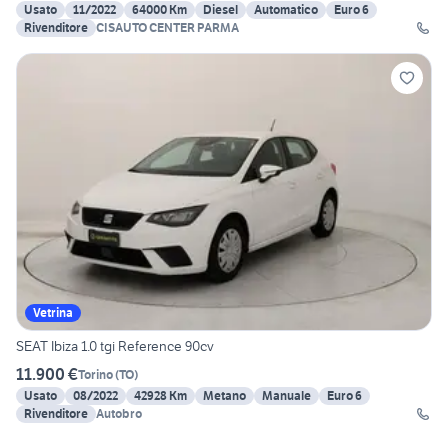
Usato
11/2022
64000 Km
Diesel
Automatico
Euro 6
Rivenditore
CISAUTO CENTER PARMA
Vetrina
SEAT Ibiza 1.0 tgi Reference 90cv
11.900 €
Torino
(
TO
)
Usato
08/2022
42928 Km
Metano
Manuale
Euro 6
Rivenditore
Autobro