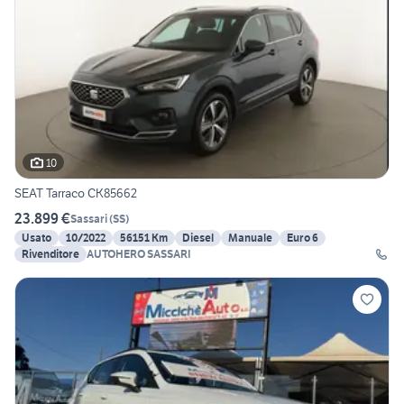
10
SEAT Tarraco CK85662
23.899 €
Sassari
(
SS
)
Usato
10/2022
56151 Km
Diesel
Manuale
Euro 6
Rivenditore
AUTOHERO SASSARI