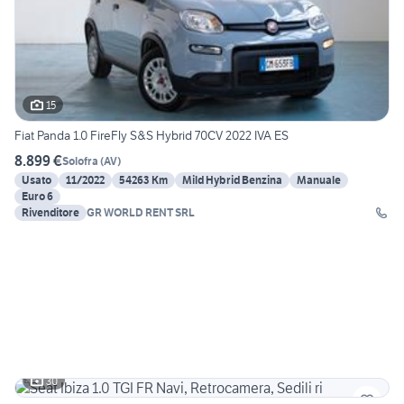
15
Fiat Panda 1.0 FireFly S&S Hybrid 70CV 2022 IVA ES
8.899 €
Solofra
(
AV
)
Usato
11/2022
54263 Km
Mild Hybrid Benzina
Manuale
Euro 6
Rivenditore
GR WORLD RENT SRL
30