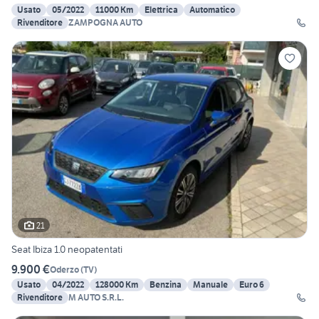
Usato
05/2022
11000 Km
Elettrica
Automatico
Rivenditore
ZAMPOGNA AUTO
21
Seat Ibiza 1.0 neopatentati
9.900 €
Oderzo
(
TV
)
Usato
04/2022
128000 Km
Benzina
Manuale
Euro 6
Rivenditore
M AUTO S.R.L.