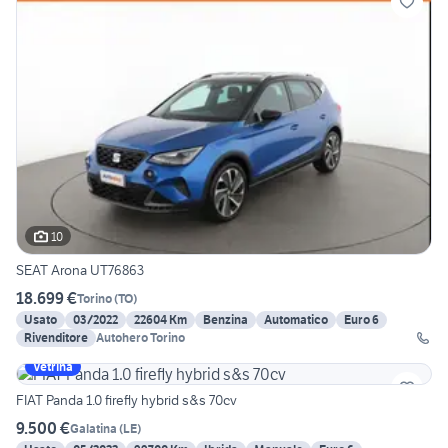
10
SEAT Arona UT76863
18.699 €
Torino
(
TO
)
Usato
03/2022
22604 Km
Benzina
Automatico
Euro 6
Rivenditore
Autohero Torino
Vetrina
FIAT Panda 1.0 firefly hybrid s&s 70cv
9.500 €
Galatina
(
LE
)