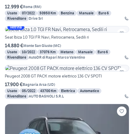
12.999 €
Roma
(
RM
)
Usato
07/2022
50950 Km
Benzina
Manuale
Euro 6
Rivenditore
Drive Srl
Vetrina
Seat Ibiza 1.0 TGI FR Navi, Retrocamera, Sedili ri
14.880 €
Monte San Giusto
(
MC
)
Usato
10/2022
37076 Km
Metano
Manuale
Euro 6
Rivenditore
AutoDR di Rapari Marco Valentino
Peugeot 2008 GT PACK motore elettrico 136 CV SPOTI
17.900 €
Bagnaria Arsa
(
UD
)
Usato
05/2022
43700 Km
Elettrica
Automatico
Rivenditore
AUTO BAGNOLI S.R.L