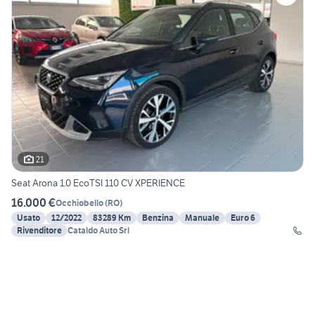
21
Seat Arona 1.0 EcoTSI 110 CV XPERIENCE
16.000 €
Occhiobello
(
RO
)
Usato
12/2022
83289 Km
Benzina
Manuale
Euro 6
Rivenditore
Cataldo Auto Srl