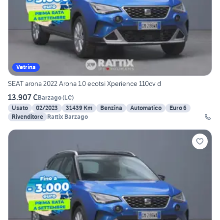
Vetrina
SEAT arona 2022 Arona 1.0 ecotsi Xperience 110cv d
13.907 €
Barzago
(
LC
)
Usato
02/2023
31439 Km
Benzina
Automatico
Euro 6
Rivenditore
Rattix Barzago