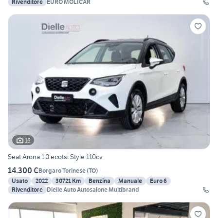
Rivenditore
EURO MOLICAR
16
Seat Arona 1.0 ecotsi Style 110cv
14.300 €
Borgaro Torinese
(
TO
)
Usato
2022
30721 Km
Benzina
Manuale
Euro 6
Rivenditore
Dielle Auto Autosalone Multibrand