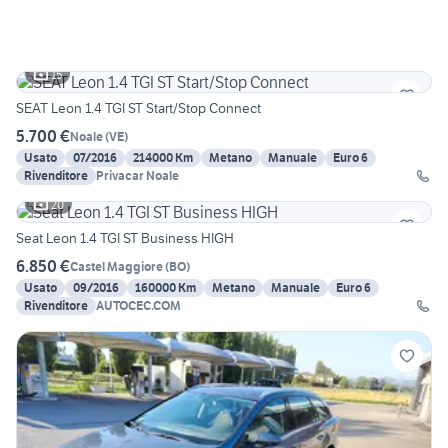
15
SEAT Leon 1.4 TGI ST Start/Stop Connect
5.700 €
Noale
(
VE
)
Usato
07/2016
214000 Km
Metano
Manuale
Euro 6
Rivenditore
Privacar Noale
20
Seat Leon 1.4 TGI ST Business HIGH
6.850 €
Castel Maggiore
(
BO
)
Usato
09/2016
160000 Km
Metano
Manuale
Euro 6
Rivenditore
AUTOCEC.COM