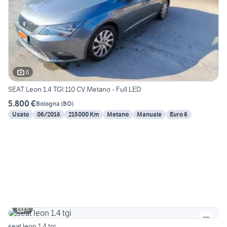
6
SEAT Leon 1.4 TGI 110 CV Metano - Full LED
5.800 €
Bologna
(
BO
)
Usato
06/2016
215000 Km
Metano
Manuale
Euro 6
5
seat leon 1.4 tgi