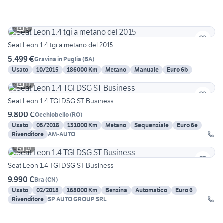
5
Seat Leon 1.4 tgi a metano del 2015
5.499 €
Gravina in Puglia
(
BA
)
Usato
10/2015
186000 Km
Metano
Manuale
Euro 6b
11
Seat Leon 1.4 TGI DSG ST Business
9.800 €
Occhiobello
(
RO
)
Usato
05/2018
131000 Km
Metano
Sequenziale
Euro 6e
Rivenditore
AM-AUTO
19
Seat Leon 1.4 TGI DSG ST Business
9.990 €
Bra
(
CN
)
Usato
02/2018
168000 Km
Benzina
Automatico
Euro 6
Rivenditore
SP AUTO GROUP SRL