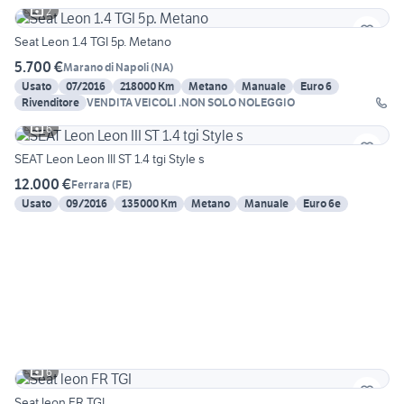
2
Seat Leon 1.4 TGI 5p. Metano
5.700 €
Marano di Napoli
(
NA
)
Usato
07/2016
218000 Km
Metano
Manuale
Euro 6
Rivenditore
VENDITA VEICOLI .NON SOLO NOLEGGIO
6
SEAT Leon Leon III ST 1.4 tgi Style s
12.000 €
Ferrara
(
FE
)
Usato
09/2016
135000 Km
Metano
Manuale
Euro 6e
6
Seat leon FR TGI