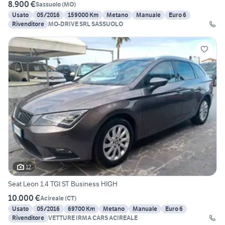
8.900 €
Sassuolo
(
MO
)
Usato
05/2016
159000 Km
Metano
Manuale
Euro 6
Rivenditore
MO-DRIVE SRL SASSUOLO
12
Seat Leon 1.4 TGI ST Business HIGH
10.000 €
Acireale
(
CT
)
Usato
05/2016
69700 Km
Metano
Manuale
Euro 6
Rivenditore
VETTURE IRMA CARS ACIREALE