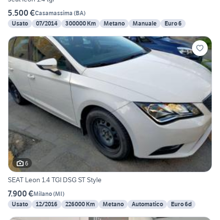
5.500 €
Casamassima
(
BA
)
Usato
07/2014
300000 Km
Metano
Manuale
Euro 6
6
SEAT Leon 1.4 TGI DSG ST Style
7.900 €
Milano
(
MI
)
Usato
12/2016
226000 Km
Metano
Automatico
Euro 6d