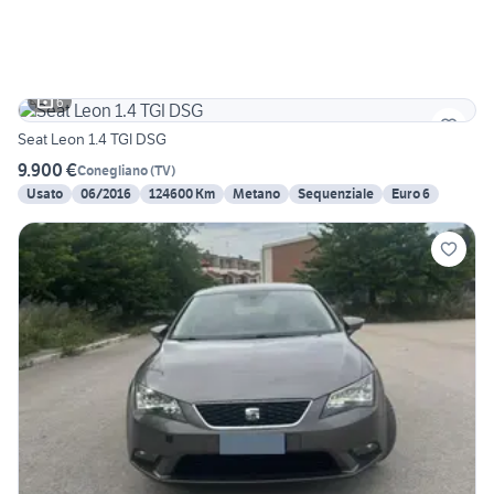
6
Seat Leon 1.4 TGI DSG
9.900 €
Conegliano
(
TV
)
Usato
06/2016
124600 Km
Metano
Sequenziale
Euro 6