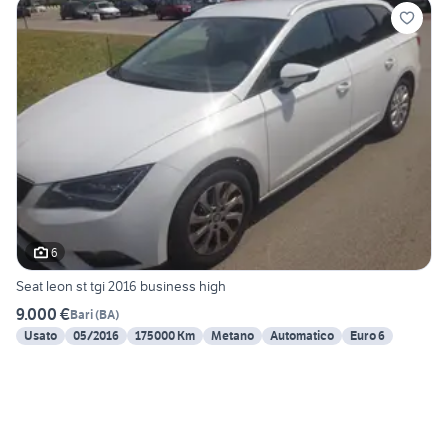
6
Seat leon st tgi 2016 business high
9.000 €
Bari
(
BA
)
Usato
05/2016
175000 Km
Metano
Automatico
Euro 6