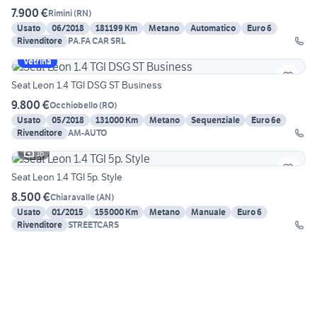
7.900 €
Rimini
(
RN
)
Usato
06/2018
181199 Km
Metano
Automatico
Euro 6
Rivenditore
PA.FA CAR SRL
Vetrina
Seat Leon 1.4 TGI DSG ST Business
9.800 €
Occhiobello
(
RO
)
Usato
05/2018
131000 Km
Metano
Sequenziale
Euro 6e
Rivenditore
AM-AUTO
16
Seat Leon 1.4 TGI 5p. Style
8.500 €
Chiaravalle
(
AN
)
Usato
01/2015
155000 Km
Metano
Manuale
Euro 6
Rivenditore
STREETCARS