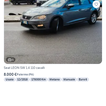
6
Seat LEON SW 1.4 110 cavalli
8.000 €
Palermo
(
PA
)
Usato
12/2018
178000 Km
Metano
Manuale
Euro 6