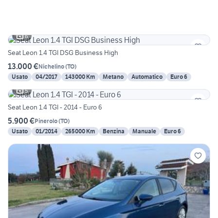
6
Seat Leon 1.4 TGI DSG Business High
13.000 €
Nichelino
(
TO
)
Usato
04/2017
143000 Km
Metano
Automatico
Euro 6
5
Seat Leon 1.4 TGI - 2014 - Euro 6
5.900 €
Pinerolo
(
TO
)
Usato
01/2014
265000 Km
Benzina
Manuale
Euro 6