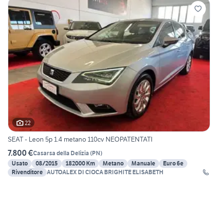
22
SEAT - Leon 5p 1.4 metano 110cv NEOPATENTATI
7.800 €
Casarsa della Delizia
(
PN
)
Usato
08/2015
182000 Km
Metano
Manuale
Euro 6e
Rivenditore
AUTOALEX DI CIOCA BRIGHITE ELISABETH