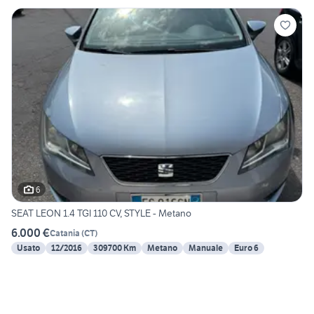
6
SEAT LEON 1.4 TGI 110 CV, STYLE - Metano
6.000 €
Catania
(
CT
)
Usato
12/2016
309700 Km
Metano
Manuale
Euro 6