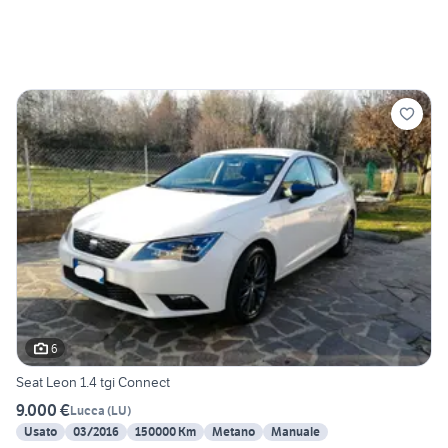
6
Seat Leon 1.4 tgi Connect
9.000 €
Lucca
(
LU
)
Usato
03/2016
150000 Km
Metano
Manuale