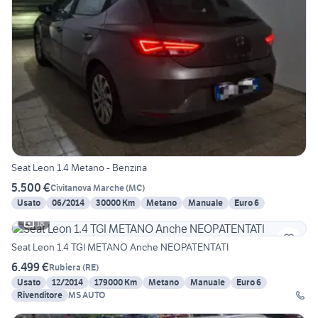
Seat Leon 1.4 Metano - Benzina
5.500 €
Civitanova Marche
(
MC
)
Usato
06/2014
30000 Km
Metano
Manuale
Euro 6
18
Seat Leon 1.4 TGI METANO Anche NEOPATENTATI
6.499 €
Rubiera
(
RE
)
Usato
12/2014
179000 Km
Metano
Manuale
Euro 6
Rivenditore
MS AUTO