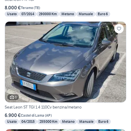
8.000 €
Teramo
(
TE
)
Usato
07/2014
290000 Km
Metano
Manuale
Euro 6
6
Seat Leon ST TGI 1.4 110Cv benzina/metano
6.900 €
Castel di Lama
(
AP
)
Usato
04/2015
255000 Km
Metano
Manuale
Euro 6