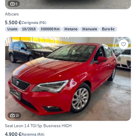
6
Alb.cars
5.500 €
Cerignola
(
FG
)
Usato
10/2015
300000 Km
Metano
Manuale
Euro 6c
15
Seat Leon 1.4 TGI 5p. Business HIGH
4.900 €
Ravenna
(
RA
)