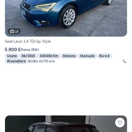
14
Seat Leon 1.4 TGI 5p. Style
5.900 €
Roma
(
RM
)
Usato
06/2015
300456 Km
Metano
Manuale
Euro 6
Rivenditore
BUBU AUTO srls