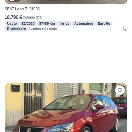
SEAT Leon ZL51903
18.799 €
Catania
(
CT
)
Usato
12/2020
87489 Km
Ibrida
Automatico
Euro 6e
Rivenditore
Autohero Catania