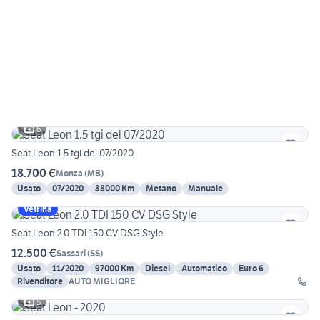
6
Seat Leon 1.5 tgi del 07/2020
18.700 €
Monza
(
MB
)
Usato
07/2020
38000 Km
Metano
Manuale
Vetrina
Seat Leon 2.0 TDI 150 CV DSG Style
12.500 €
Sassari
(
SS
)
Usato
11/2020
97000 Km
Diesel
Automatico
Euro 6
Rivenditore
AUTO MIGLIORE
5