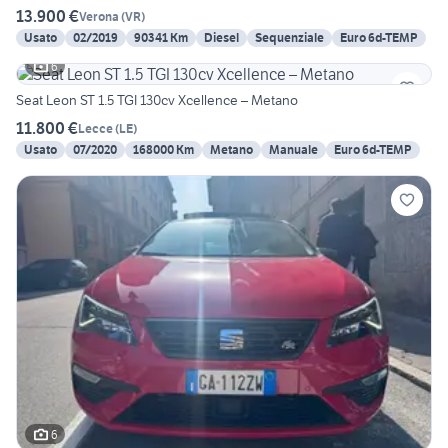
13.900 €
Verona
(
VR
)
Usato
02/2019
90341 Km
Diesel
Sequenziale
Euro 6d-TEMP
6
Seat Leon ST 1.5 TGI 130cv Xcellence – Metano
11.800 €
Lecce
(
LE
)
Usato
07/2020
168000 Km
Metano
Manuale
Euro 6d-TEMP
6