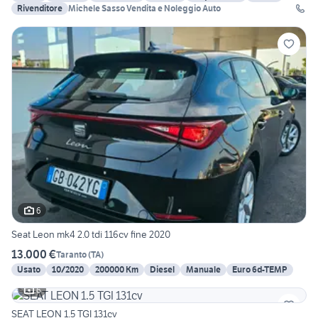
Rivenditore
Michele Sasso Vendita e Noleggio Auto
6
Seat Leon mk4 2.0 tdi 116cv fine 2020
13.000 €
Taranto
(
TA
)
Usato
10/2020
200000 Km
Diesel
Manuale
Euro 6d-TEMP
6
SEAT LEON 1.5 TGI 131cv