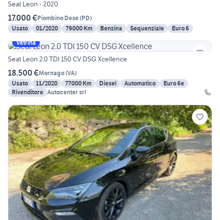
Seat Leon - 2020
17.000 €
Piombino Dese
(
PD
)
Usato
01/2020
79000 Km
Benzina
Sequenziale
Euro 6
Vetrina
Seat Leon 2.0 TDI 150 CV DSG Xcellence
18.500 €
Mornago
(
VA
)
Usato
11/2020
77000 Km
Diesel
Automatico
Euro 6e
Rivenditore
Autocenter srl