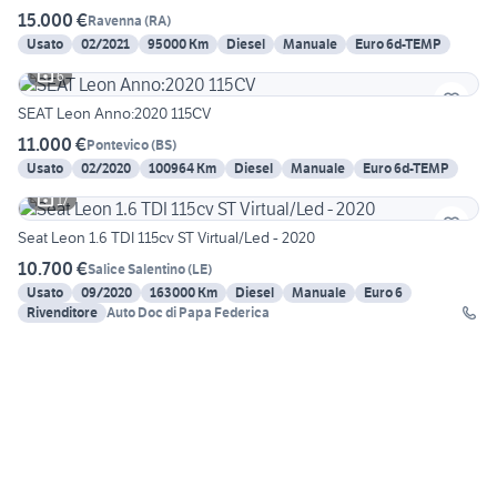
15.000 €
Ravenna
(
RA
)
Usato
02/2021
95000 Km
Diesel
Manuale
Euro 6d-TEMP
6
SEAT Leon Anno:2020 115CV
11.000 €
Pontevico
(
BS
)
Usato
02/2020
100964 Km
Diesel
Manuale
Euro 6d-TEMP
17
Seat Leon 1.6 TDI 115cv ST Virtual/Led - 2020
10.700 €
Salice Salentino
(
LE
)
Usato
09/2020
163000 Km
Diesel
Manuale
Euro 6
Rivenditore
Auto Doc di Papa Federica