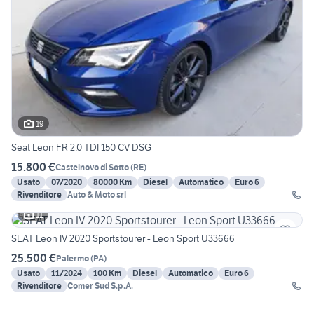
19
Seat Leon FR 2.0 TDI 150 CV DSG
15.800 €
Castelnovo di Sotto
(
RE
)
Usato
07/2020
80000 Km
Diesel
Automatico
Euro 6
Rivenditore
Auto & Moto srl
11
SEAT Leon IV 2020 Sportstourer - Leon Sport U33666
25.500 €
Palermo
(
PA
)
Usato
11/2024
100 Km
Diesel
Automatico
Euro 6
Rivenditore
Comer Sud S.p.A.