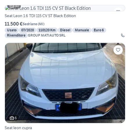
30
Seat Leon 1.6 TDI 115 CV ST Black Edition
11.500 €
Sedriano
(
MI
)
Usato
07/2020
110120 Km
Diesel
Manuale
Euro 6
Rivenditore
GROUP MATIAUTO SRL
6
Seat leon cupra