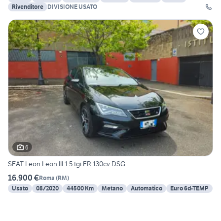
Rivenditore
DIVISIONE USATO
6
SEAT Leon Leon III 1.5 tgi FR 130cv DSG
16.900 €
Roma
(
RM
)
Usato
08/2020
44500 Km
Metano
Automatico
Euro 6d-TEMP