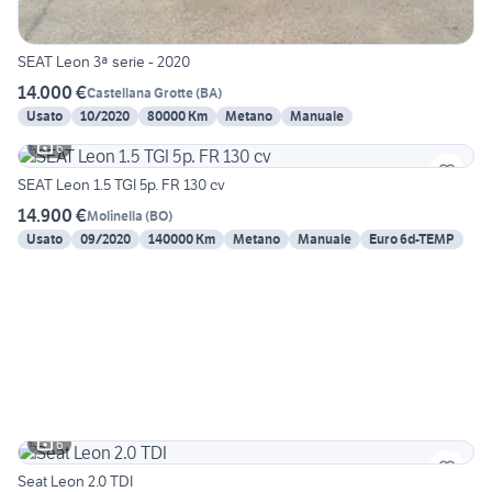
SEAT Leon 3ª serie - 2020
14.000 €
Castellana Grotte
(
BA
)
Usato
10/2020
80000 Km
Metano
Manuale
6
SEAT Leon 1.5 TGI 5p. FR 130 cv
14.900 €
Molinella
(
BO
)
Usato
09/2020
140000 Km
Metano
Manuale
Euro 6d-TEMP
6
Seat Leon 2.0 TDI