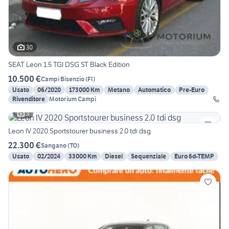
30
SEAT Leon 1.5 TGI DSG ST Black Edition
10.500 €
Campi Bisenzio
(
FI
)
Usato
06/2020
173000 Km
Metano
Automatico
Pre-Euro
Rivenditore
Motorium Campi
3
Leon IV 2020 Sportstourer business 2.0 tdi dsg
22.300 €
Sangano
(
TO
)
Usato
02/2024
33000 Km
Diesel
Sequenziale
Euro 6d-TEMP