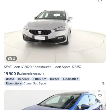
16
SEAT Leon IV 2020 Sportstourer - Leon Sport U28852
19.900 €
Misterbianco
(
CT
)
Usato
04/2021
91005 Km
Diesel
Automatico
Rivenditore
Comer Sud S.p.A.