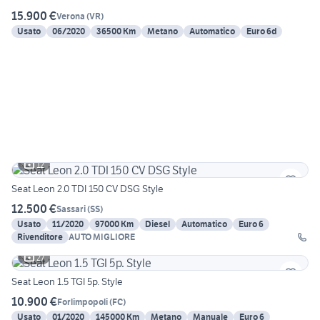
15.900 €
Verona
(
VR
)
Usato
06/2020
36500 Km
Metano
Automatico
Euro 6d
12
Seat Leon 2.0 TDI 150 CV DSG Style
12.500 €
Sassari
(
SS
)
Usato
11/2020
97000 Km
Diesel
Automatico
Euro 6
Rivenditore
AUTO MIGLIORE
27
Seat Leon 1.5 TGI 5p. Style
10.900 €
Forlimpopoli
(
FC
)
Usato
01/2020
145000 Km
Metano
Manuale
Euro 6