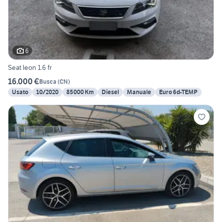
6
Seat leon 1.6 fr
16.000 €
Busca
(
CN
)
Usato
10/2020
85000 Km
Diesel
Manuale
Euro 6d-TEMP