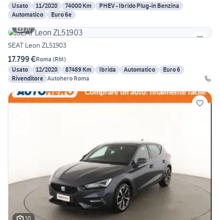
Usato
11/2020
74000 Km
PHEV - Ibrido Plug-in Benzina
Automatico
Euro 6e
10
SEAT Leon ZL51903
17.799 €
Roma
(
RM
)
Usato
12/2020
87489 Km
Ibrida
Automatico
Euro 6
Rivenditore
Autohero Roma
10