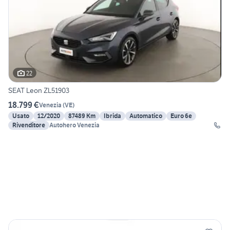
22
SEAT Leon ZL51903
18.799 €
Venezia
(
VE
)
Usato
12/2020
87489 Km
Ibrida
Automatico
Euro 6e
Rivenditore
Autohero Venezia