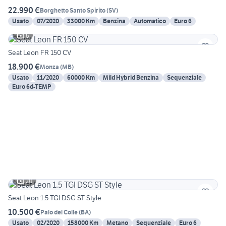
22.990 €
Borghetto Santo Spirito
(
SV
)
Usato
07/2020
33000 Km
Benzina
Automatico
Euro 6
6
Seat Leon FR 150 CV
18.900 €
Monza
(
MB
)
Usato
11/2020
60000 Km
Mild Hybrid Benzina
Sequenziale
Euro 6d-TEMP
20
Seat Leon 1.5 TGI DSG ST Style
10.500 €
Palo del Colle
(
BA
)
Usato
02/2020
158000 Km
Metano
Sequenziale
Euro 6