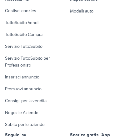
Loft, mansarde e
Veicoli commerciali
altro
Gestisci cookies
Modelli auto
Case vacanza
TuttoSubito Vendi
Uffici e Locali
TuttoSubito Compra
commerciali
Servizio TuttoSubito
elettronica
per la casa e la
sports e hobby
Servizio TuttoSubito per
persona
Informatica
Animali
Professionisti
Arredamento e
Console e
Accessori per
Casalinghi
Inserisci annuncio
Videogiochi
animali
Elettrodomestici
Promuovi annuncio
Audio/Video
Musica e Film
Giardino e Fai da te
Consigli per la vendita
Fotografia
Libri e Riviste
Abbigliamento e
Negozi e Aziende
Telefonia
Strumenti Musicali
Accessori
Subito per le aziende
Sports
Tutto per i bambini
Seguici su
Scarica gratis l'App
Biciclette