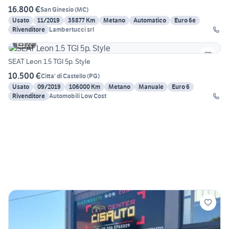
16.800 €
San Ginesio
(
MC
)
Usato
11/2019
35877 Km
Metano
Automatico
Euro 6e
Rivenditore
Lambertucci srl
22
SEAT Leon 1.5 TGI 5p. Style
10.500 €
Citta' di Castello
(
PG
)
Usato
09/2019
106000 Km
Metano
Manuale
Euro 6
Rivenditore
Automobili Low Cost