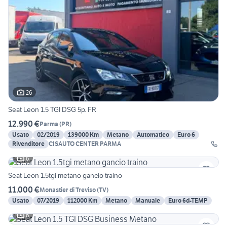
26
Seat Leon 1.5 TGI DSG 5p. FR
12.990 €
Parma
(
PR
)
Usato
02/2019
139000 Km
Metano
Automatico
Euro 6
Rivenditore
CISAUTO CENTER PARMA
6
Seat Leon 1.5tgi metano gancio traino
11.000 €
Monastier di Treviso
(
TV
)
Usato
07/2019
112000 Km
Metano
Manuale
Euro 6d-TEMP
6