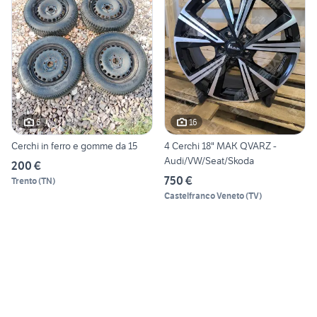
6
16
Cerchi in ferro e gomme da 15
4 Cerchi 18" MAK QVARZ -
Audi/VW/Seat/Skoda
200 €
750 €
Trento
(
TN
)
Castelfranco Veneto
(
TV
)