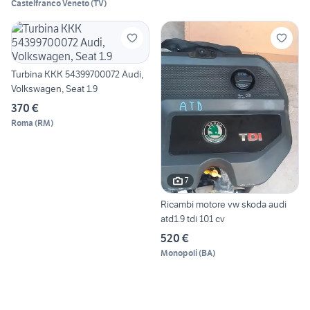
Castelfranco Veneto
(
TV
)
Turbina KKK 54399700072 Audi,
Volkswagen, Seat 1.9
370 €
Roma
(
RM
)
7
Ricambi motore vw skoda audi
atd1.9 tdi 101 cv
520 €
Monopoli
(
BA
)