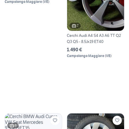
Campolongo Maggiore
(
VE
)
7
Cerchi Audi A4 S4 A3 A6 TT Q2
Q3 Q5 - 8.5Jx19 ET40
1.490 €
Campolongo Maggiore
(
VE
)
6