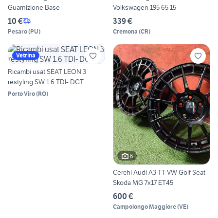
Guarnizione Base
Volkswagen 195 65 15
10 €
339 €
Pesaro
(
PU
)
Cremona
(
CR
)
Vetrina
Ricambi usat SEAT LEON 3
restyling SW 1.6 TDI- DGT
Porto Viro
(
RO
)
6
Cerchi Audi A3 TT VW Golf Seat
Skoda MG 7x17 ET45
600 €
Campolongo Maggiore
(
VE
)