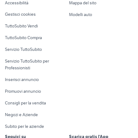
furgone auto Piemonte
Accessibilità
Mappa del sito
Lombardia
Loft, mansarde e
Veicoli commerciali
altro
Gestisci cookies
Modelli auto
Case vacanza
TuttoSubito Vendi
Uffici e Locali
TuttoSubito Compra
commerciali
Servizio TuttoSubito
elettronica
per la casa e la
sports e hobby
Servizio TuttoSubito per
persona
Informatica
Animali
Professionisti
Arredamento e
Console e
Accessori per
Casalinghi
Inserisci annuncio
Videogiochi
animali
Elettrodomestici
Promuovi annuncio
Audio/Video
Musica e Film
Giardino e Fai da te
Consigli per la vendita
Fotografia
Libri e Riviste
Abbigliamento e
Negozi e Aziende
Telefonia
Strumenti Musicali
Accessori
Subito per le aziende
Sports
Tutto per i bambini
Seguici su
Scarica gratis l'App