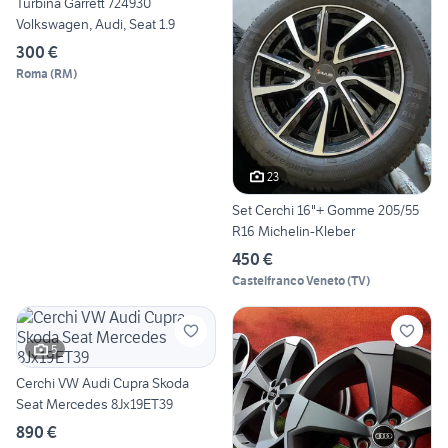
Turbina Garrett 724930
Volkswagen, Audi, Seat 1.9
300 €
Roma
(
RM
)
23
Set Cerchi 16"+ Gomme 205/55
R16 Michelin-Kleber
450 €
Castelfranco Veneto
(
TV
)
5
Cerchi VW Audi Cupra Skoda
Seat Mercedes 8Jx19ET39
890 €