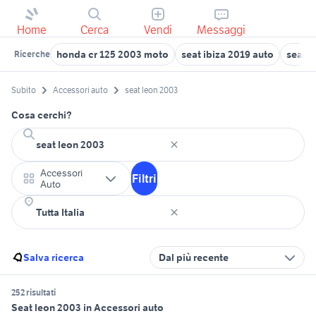
Home
Cerca
Vendi
Messaggi
honda cr 125 2003 moto
seat ibiza 2019 auto
seat a
Ricerche
Subito
Accessori auto
seat leon 2003
Cosa cerchi?
Accessori
Filtri
Auto
Salva ricerca
Dal più recente
252 risultati
Seat leon 2003 in Accessori auto