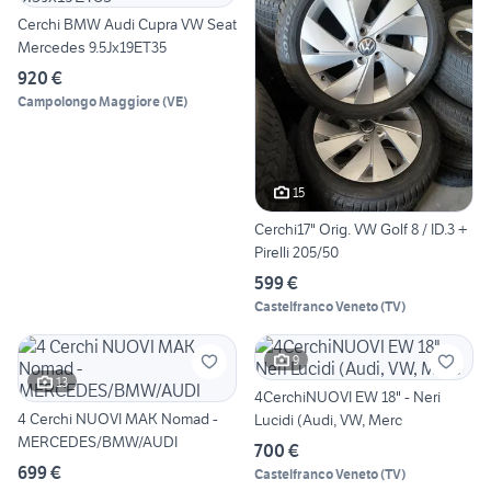
Cerchi BMW Audi Cupra VW Seat
Mercedes 9.5Jx19ET35
920 €
Campolongo Maggiore
(
VE
)
15
Cerchi17" Orig. VW Golf 8 / ID.3 +
Pirelli 205/50
599 €
Castelfranco Veneto
(
TV
)
9
13
4CerchiNUOVI EW 18" - Neri
4 Cerchi NUOVI MAK Nomad -
Lucidi (Audi, VW, Merc
MERCEDES/BMW/AUDI
700 €
699 €
Castelfranco Veneto
(
TV
)