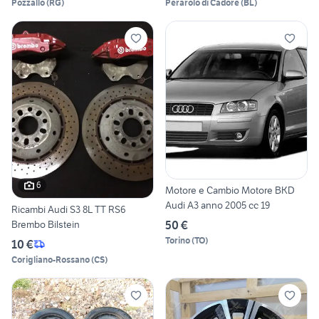
Pozzallo
(
RG
)
Perarolo di Cadore
(
BL
)
6
Motore e Cambio Motore BKD
Audi A3 anno 2005 cc 19
Ricambi Audi S3 8L TT RS6
50 €
Brembo Bilstein
Torino
(
TO
)
10 €
Corigliano-Rossano
(
CS
)