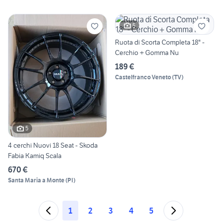
5
Ruota di Scorta Completa 18" -
Cerchio + Gomma Nu
189 €
Castelfranco Veneto
(
TV
)
5
4 cerchi Nuovi 18 Seat - Skoda
Fabia Kamiq Scala
670 €
Santa Maria a Monte
(
PI
)
1
2
3
4
5