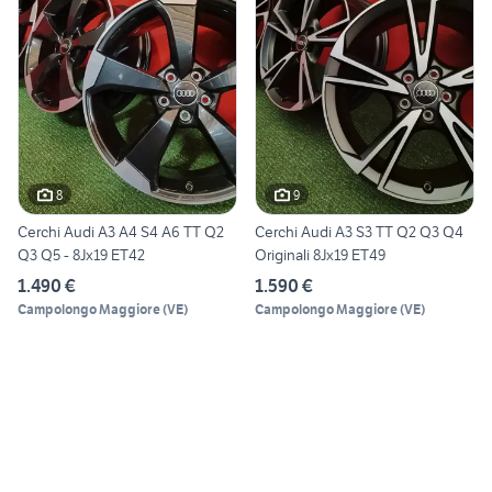
8
9
Cerchi Audi A3 A4 S4 A6 TT Q2
Cerchi Audi A3 S3 TT Q2 Q3 Q4
Q3 Q5 - 8Jx19 ET42
Originali 8Jx19 ET49
1.490 €
1.590 €
Campolongo Maggiore
(
VE
)
Campolongo Maggiore
(
VE
)