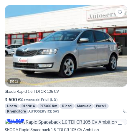
12
Skoda Rapid 1.6 TDI CR 105 CV
3.600 €
Gemona del Friuli
(
UD
)
Usato
01/2014
257300 Km
Diesel
Manuale
Euro 5
Rivenditore
AUTOSERVICE SAS
Vetrina
SKODA Rapid Spaceback 1.6 TDI CR 105 CV Ambition