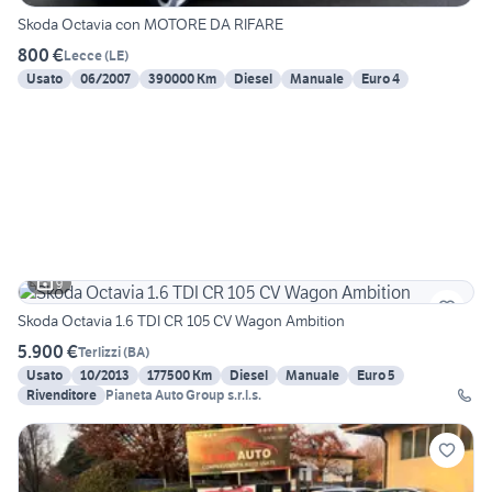
Skoda Octavia con MOTORE DA RIFARE
800 €
Lecce
(
LE
)
Usato
06/2007
390000 Km
Diesel
Manuale
Euro 4
9
Skoda Octavia 1.6 TDI CR 105 CV Wagon Ambition
5.900 €
Terlizzi
(
BA
)
Usato
10/2013
177500 Km
Diesel
Manuale
Euro 5
Rivenditore
Pianeta Auto Group s.r.l.s.