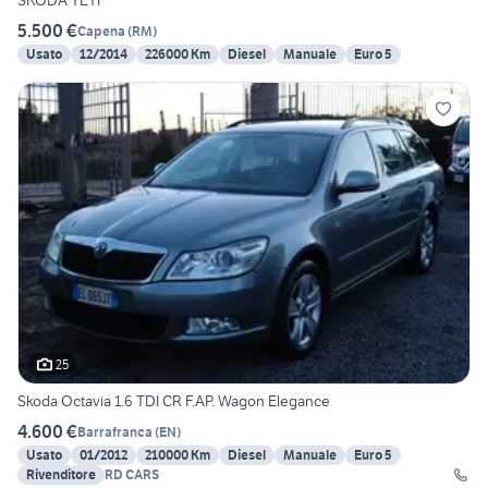
SKODA YETI
5.500 €
Capena
(
RM
)
Usato
12/2014
226000 Km
Diesel
Manuale
Euro 5
25
Skoda Octavia 1.6 TDI CR F.AP. Wagon Elegance
4.600 €
Barrafranca
(
EN
)
Usato
01/2012
210000 Km
Diesel
Manuale
Euro 5
Rivenditore
RD CARS