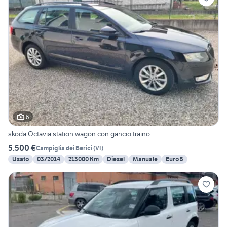
6
skoda Octavia station wagon con gancio traino
5.500 €
Campiglia dei Berici
(
VI
)
Usato
03/2014
213000 Km
Diesel
Manuale
Euro 5