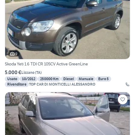
9
Skoda Yeti 1.6 TDI CR 105CV Active GreenLine
5.000 €
Lizzano
(
TA
)
Usato
10/2012
250000 Km
Diesel
Manuale
Euro 5
Rivenditore
TOP CAR DI MONTICELLI ALESSANDRO