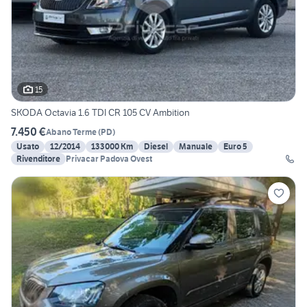
15
SKODA Octavia 1.6 TDI CR 105 CV Ambition
7.450 €
Abano Terme
(
PD
)
Usato
12/2014
133000 Km
Diesel
Manuale
Euro 5
Rivenditore
Privacar Padova Ovest