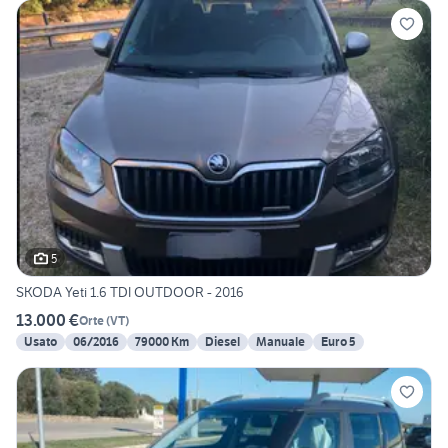
5
SKODA Yeti 1.6 TDI OUTDOOR - 2016
13.000 €
Orte
(
VT
)
Usato
06/2016
79000 Km
Diesel
Manuale
Euro 5