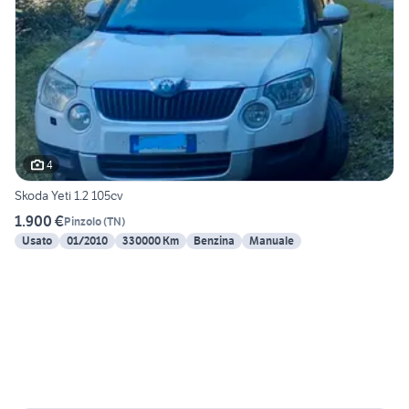
4
Skoda Yeti 1.2 105cv
1.900 €
Pinzolo
(
TN
)
Usato
01/2010
330000 Km
Benzina
Manuale