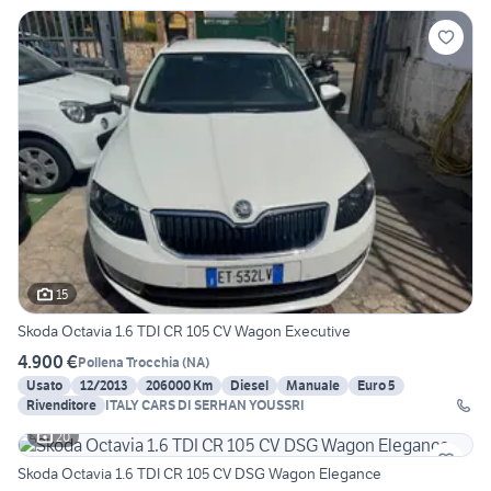
15
Skoda Octavia 1.6 TDI CR 105 CV Wagon Executive
4.900 €
Pollena Trocchia
(
NA
)
Usato
12/2013
206000 Km
Diesel
Manuale
Euro 5
Rivenditore
ITALY CARS DI SERHAN YOUSSRI
20
Skoda Octavia 1.6 TDI CR 105 CV DSG Wagon Elegance