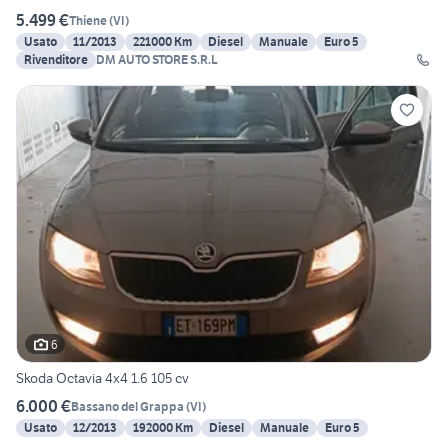
5.499 €
Thiene
(
VI
)
Usato
11/2013
221000 Km
Diesel
Manuale
Euro 5
Rivenditore
DM AUTO STORE S.R.L
6
Skoda Octavia 4x4 1.6 105 cv
6.000 €
Bassano del Grappa
(
VI
)
Usato
12/2013
192000 Km
Diesel
Manuale
Euro 5