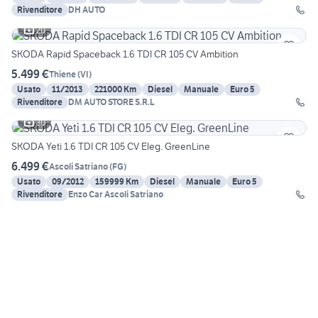
Rivenditore
DH AUTO
20
SKODA Rapid Spaceback 1.6 TDI CR 105 CV Ambition
5.499 €
Thiene
(
VI
)
Usato
11/2013
221000 Km
Diesel
Manuale
Euro 5
Rivenditore
DM AUTO STORE S.R.L
30
SKODA Yeti 1.6 TDI CR 105 CV Eleg. GreenLine
6.499 €
Ascoli Satriano
(
FG
)
Usato
09/2012
159999 Km
Diesel
Manuale
Euro 5
Rivenditore
Enzo Car Ascoli Satriano