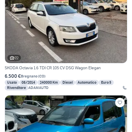
22
SKODA Octavia 1.6 TDI CR 105 CV DSG Wagon Elegan
6.500 €
Bregnano
(
CO
)
Usato
08/2014
240000 Km
Diesel
Automatico
Euro 5
Rivenditore
ADAMAUTO