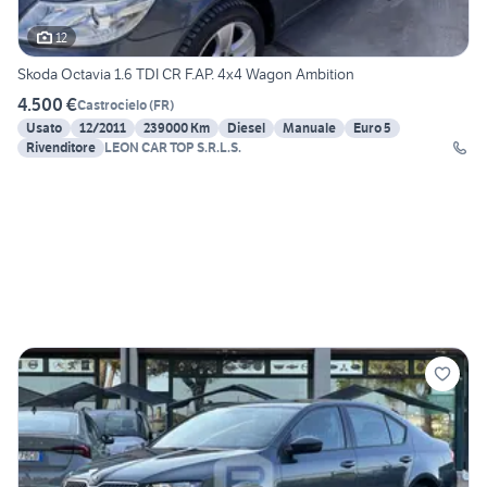
12
Skoda Octavia 1.6 TDI CR F.AP. 4x4 Wagon Ambition
4.500 €
Castrocielo
(
FR
)
Usato
12/2011
239000 Km
Diesel
Manuale
Euro 5
Rivenditore
LEON CAR TOP S.R.L.S.