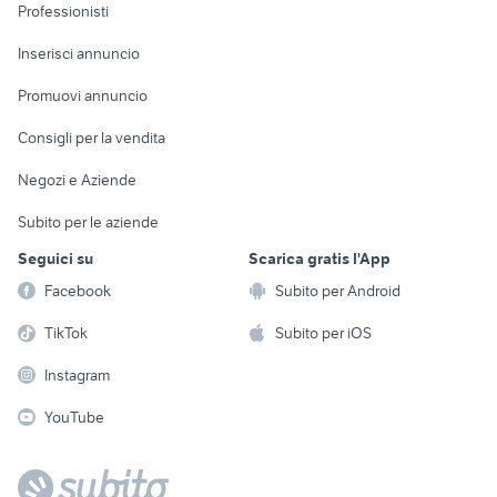
Informatica
Animali
Professionisti
Arredamento e
Console e
Accessori per
Casalinghi
Inserisci annuncio
Videogiochi
animali
Elettrodomestici
Promuovi annuncio
Audio/Video
Musica e Film
Giardino e Fai da te
Consigli per la vendita
Fotografia
Libri e Riviste
Abbigliamento e
Negozi e Aziende
Telefonia
Strumenti Musicali
Accessori
Subito per le aziende
Sports
Tutto per i bambini
Seguici su
Scarica gratis l'App
Biciclette
Facebook
Subito per Android
Collezionismo
TikTok
Subito per iOS
Instagram
YouTube