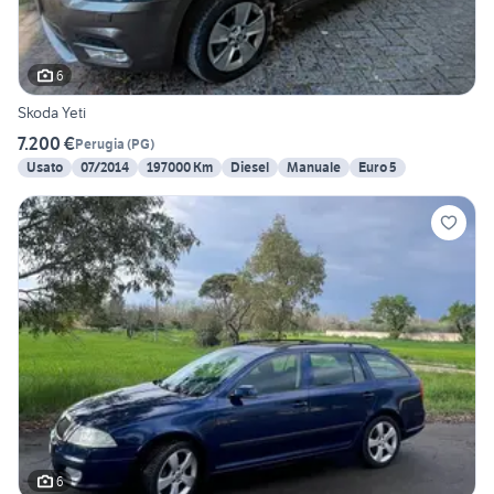
6
Skoda Yeti
7.200 €
Perugia
(
PG
)
Usato
07/2014
197000 Km
Diesel
Manuale
Euro 5
6