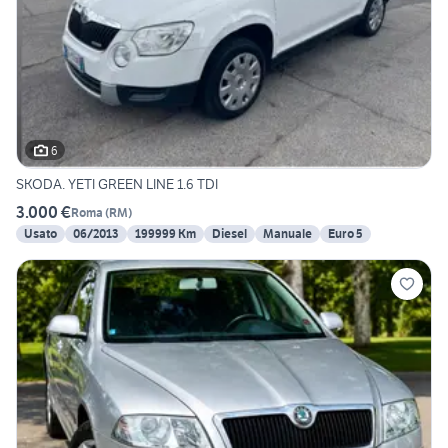
6
SKODA. YETI GREEN LINE 1.6 TDI
3.000 €
Roma
(
RM
)
Usato
06/2013
199999 Km
Diesel
Manuale
Euro 5