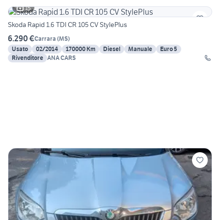
15
Skoda Rapid 1.6 TDI CR 105 CV StylePlus
6.290 €
Carrara
(
MS
)
Usato
02/2014
170000 Km
Diesel
Manuale
Euro 5
Rivenditore
ANA CARS