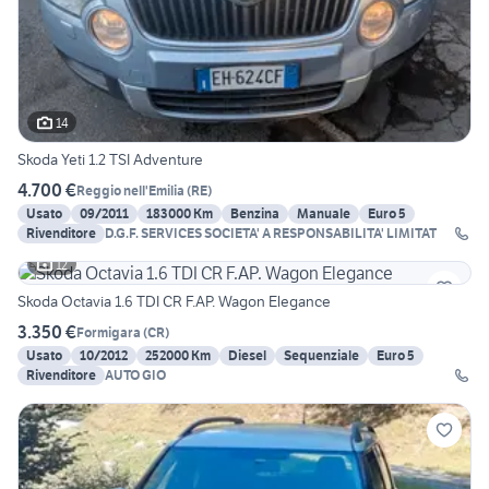
14
Skoda Yeti 1.2 TSI Adventure
4.700 €
Reggio nell'Emilia
(
RE
)
Usato
09/2011
183000 Km
Benzina
Manuale
Euro 5
Rivenditore
D.G.F. SERVICES SOCIETA' A RESPONSABILITA' LIMITAT
12
Skoda Octavia 1.6 TDI CR F.AP. Wagon Elegance
3.350 €
Formigara
(
CR
)
Usato
10/2012
252000 Km
Diesel
Sequenziale
Euro 5
Rivenditore
AUTO GIO