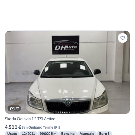
27
Skoda Octavia 1.2 TSI Active
4.500 €
San Giuliano Terme
(
PI
)
Usato
12/2011
99000 Km
Benzina
Manuale
Euro 5