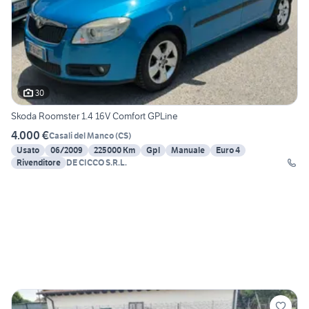
30
Skoda Roomster 1.4 16V Comfort GPLine
4.000 €
Casali del Manco
(
CS
)
Usato
06/2009
225000 Km
Gpl
Manuale
Euro 4
Rivenditore
DE CICCO S.R.L.