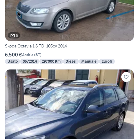
6
Skoda Octavia 1.6 TDI 105cv 2014
6.500 €
Andria
(
BT
)
Usato
05/2014
297000 Km
Diesel
Manuale
Euro 5