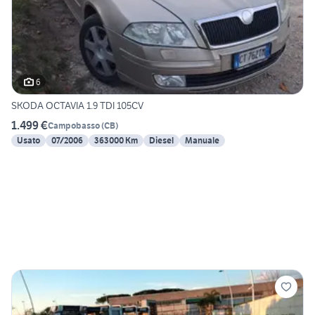
6
SKODA OCTAVIA 1.9 TDI 105CV
1.499 €
Campobasso
(
CB
)
Usato
07/2006
363000 Km
Diesel
Manuale