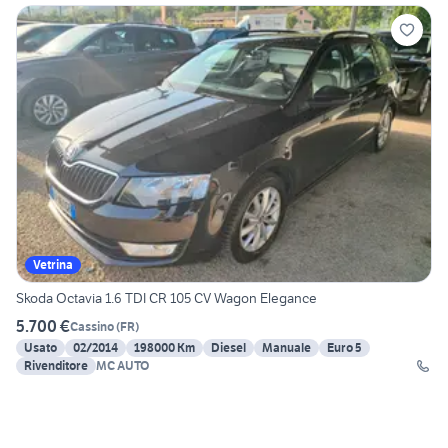
Vetrina
Skoda Octavia 1.6 TDI CR 105 CV Wagon Elegance
5.700 €
Cassino
(
FR
)
Usato
02/2014
198000 Km
Diesel
Manuale
Euro 5
Rivenditore
MC AUTO