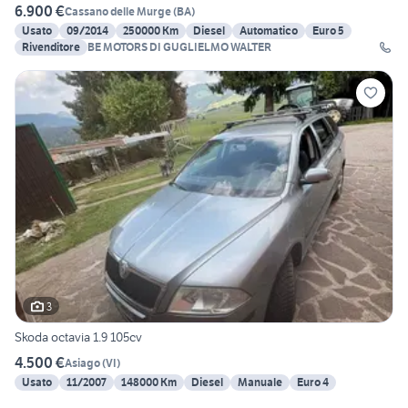
6.900 €
Cassano delle Murge
(
BA
)
Usato
09/2014
250000 Km
Diesel
Automatico
Euro 5
Rivenditore
BE MOTORS DI GUGLIELMO WALTER
3
Skoda octavia 1.9 105cv
4.500 €
Asiago
(
VI
)
Usato
11/2007
148000 Km
Diesel
Manuale
Euro 4