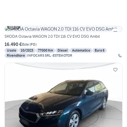
20
SKODA Octavia WAGON 2.0 TDI 116 CV EVO DSG Ambit
16.490 €
Este
(
PD
)
Usato
10/2023
77000 Km
Diesel
Automatico
Euro 6
Rivenditore
INFOCARS SRL -ESTEMOTOR