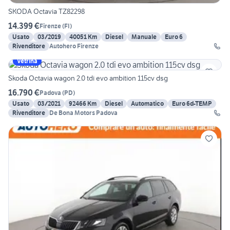
SKODA Octavia TZ82298
14.399 €
Firenze
(
FI
)
Usato
03/2019
40051 Km
Diesel
Manuale
Euro 6
Rivenditore
Autohero Firenze
Vetrina
Skoda Octavia wagon 2.0 tdi evo ambition 115cv dsg
16.790 €
Padova
(
PD
)
Usato
03/2021
92466 Km
Diesel
Automatico
Euro 6d-TEMP
Rivenditore
De Bona Motors Padova