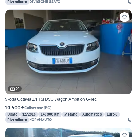
Rivenditore
DIVISIONE USATO
29
Skoda Octavia 1.4 TSI DSG Wagon Ambition G-Tec
10.500 €
Collazzone
(
PG
)
Usato
12/2016
145000 Km
Metano
Automatico
Euro 6
Rivenditore
KORANAUTO