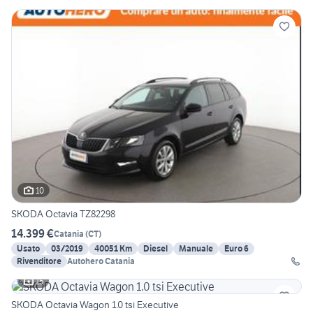
10
SKODA Octavia TZ82298
14.399 €
Catania
(
CT
)
Usato
03/2019
40051 Km
Diesel
Manuale
Euro 6
Rivenditore
Autohero Catania
15
SKODA Octavia Wagon 1.0 tsi Executive