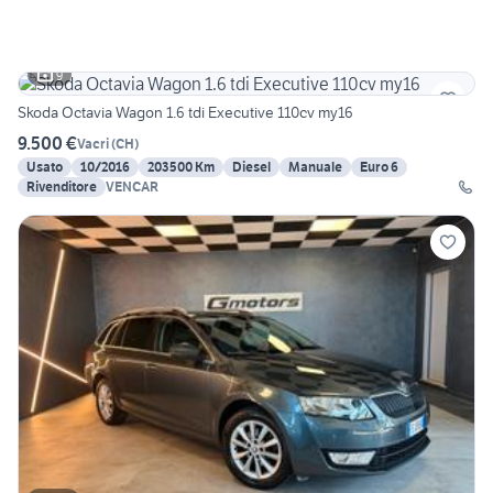
9
Skoda Octavia Wagon 1.6 tdi Executive 110cv my16
9.500 €
Vacri
(
CH
)
Usato
10/2016
203500 Km
Diesel
Manuale
Euro 6
Rivenditore
VENCAR