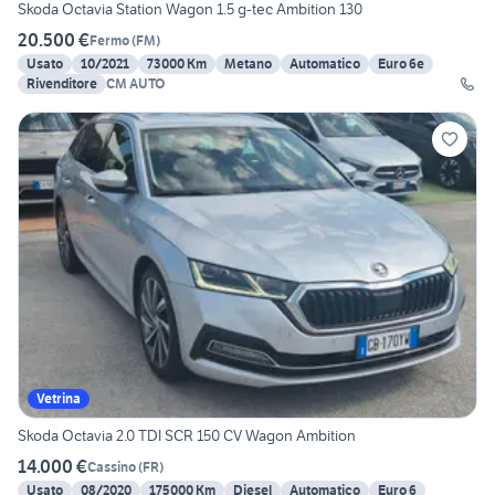
Skoda Octavia Station Wagon 1.5 g-tec Ambition 130
20.500 €
Fermo
(
FM
)
Usato
10/2021
73000 Km
Metano
Automatico
Euro 6e
Rivenditore
CM AUTO
Vetrina
Skoda Octavia 2.0 TDI SCR 150 CV Wagon Ambition
14.000 €
Cassino
(
FR
)
Usato
08/2020
175000 Km
Diesel
Automatico
Euro 6