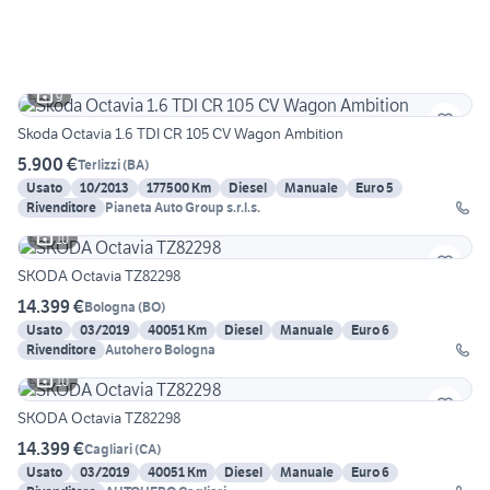
9
Skoda Octavia 1.6 TDI CR 105 CV Wagon Ambition
5.900 €
Terlizzi
(
BA
)
Usato
10/2013
177500 Km
Diesel
Manuale
Euro 5
Rivenditore
Pianeta Auto Group s.r.l.s.
10
SKODA Octavia TZ82298
14.399 €
Bologna
(
BO
)
Usato
03/2019
40051 Km
Diesel
Manuale
Euro 6
Rivenditore
Autohero Bologna
10
SKODA Octavia TZ82298
14.399 €
Cagliari
(
CA
)
Usato
03/2019
40051 Km
Diesel
Manuale
Euro 6