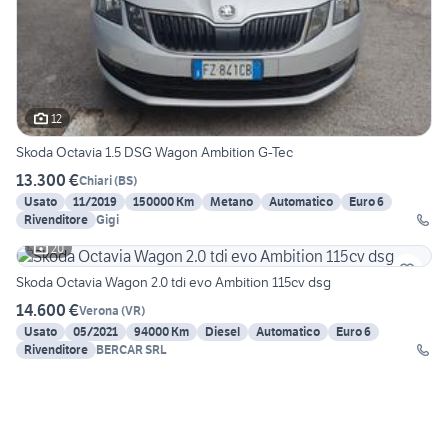
12
Skoda Octavia 1.5 DSG Wagon Ambition G-Tec
13.300 €
Chiari
(
BS
)
Usato
11/2019
150000 Km
Metano
Automatico
Euro 6
Rivenditore
Gigi
20
Skoda Octavia Wagon 2.0 tdi evo Ambition 115cv dsg
14.600 €
Verona
(
VR
)
Usato
05/2021
94000 Km
Diesel
Automatico
Euro 6
Rivenditore
BERCAR SRL