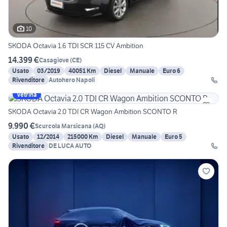
10
SKODA Octavia 1.6 TDI SCR 115 CV Ambition
14.399 €
Casagiove
(
CE
)
Usato
03/2019
40051 Km
Diesel
Manuale
Euro 6
Rivenditore
Autohero Napoli
Vetrina
SKODA Octavia 2.0 TDI CR Wagon Ambition SCONTO R
9.990 €
Scurcola Marsicana
(
AQ
)
Usato
12/2014
215000 Km
Diesel
Manuale
Euro 5
Rivenditore
DE LUCA AUTO