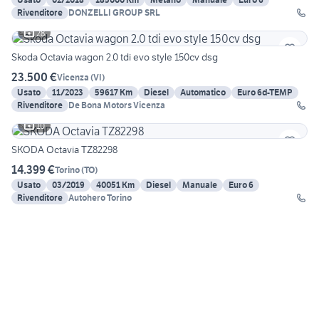
Rivenditore
DONZELLI GROUP SRL
28
Skoda Octavia wagon 2.0 tdi evo style 150cv dsg
23.500 €
Vicenza
(
VI
)
Usato
11/2023
59617 Km
Diesel
Automatico
Euro 6d-TEMP
Rivenditore
De Bona Motors Vicenza
10
SKODA Octavia TZ82298
14.399 €
Torino
(
TO
)
Usato
03/2019
40051 Km
Diesel
Manuale
Euro 6
Rivenditore
Autohero Torino