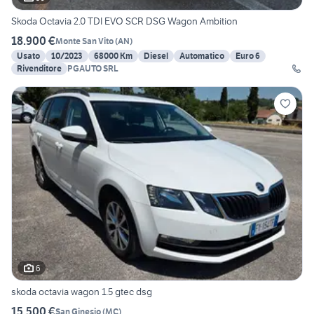
Skoda Octavia 2.0 TDI EVO SCR DSG Wagon Ambition
18.900 €
Monte San Vito
(
AN
)
Usato
10/2023
68000 Km
Diesel
Automatico
Euro 6
Rivenditore
PGAUTO SRL
6
skoda octavia wagon 1.5 gtec dsg
15.500 €
San Ginesio
(
MC
)