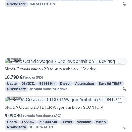
Rivenditore
CAR SELECTION
20
Skoda Octavia wagon 2.0 tdi evo ambition 115cv dsg
16.790 €
Padova
(
PD
)
Usato
03/2021
92466 Km
Diesel
Automatico
Euro 6d-TEMP
Rivenditore
De Bona Motors Padova
20
SKODA Octavia 2.0 TDI CR Wagon Ambition SCONTO R
9.990 €
Scurcola Marsicana
(
AQ
)
Usato
12/2014
215000 Km
Diesel
Manuale
Euro 5
Rivenditore
DE LUCA AUTO