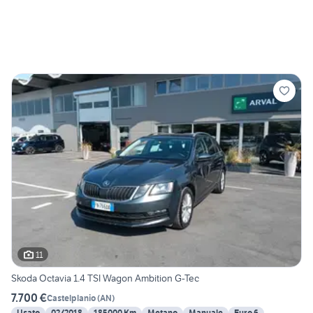
11
Skoda Octavia 1.4 TSI Wagon Ambition G-Tec
7.700 €
Castelplanio
(
AN
)
Usato
02/2018
185000 Km
Metano
Manuale
Euro 6