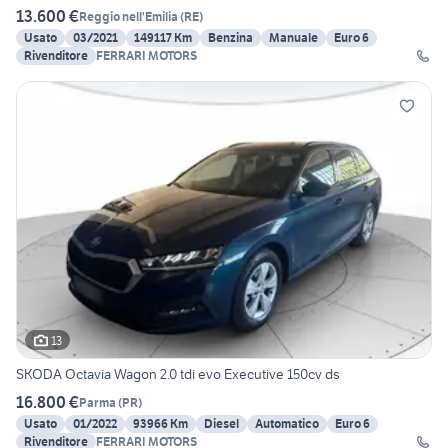
13.600 €
Reggio nell'Emilia
(
RE
)
Usato
03/2021
149117 Km
Benzina
Manuale
Euro 6
Rivenditore
FERRARI MOTORS
13
SKODA Octavia Wagon 2.0 tdi evo Executive 150cv ds
16.800 €
Parma
(
PR
)
Usato
01/2022
93966 Km
Diesel
Automatico
Euro 6
Rivenditore
FERRARI MOTORS