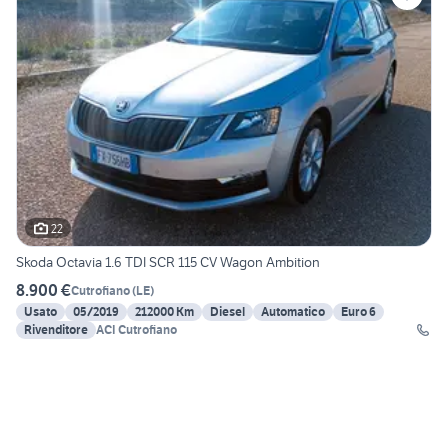
22
Skoda Octavia 1.6 TDI SCR 115 CV Wagon Ambition
8.900 €
Cutrofiano
(
LE
)
Usato
05/2019
212000 Km
Diesel
Automatico
Euro 6
Rivenditore
ACI Cutrofiano