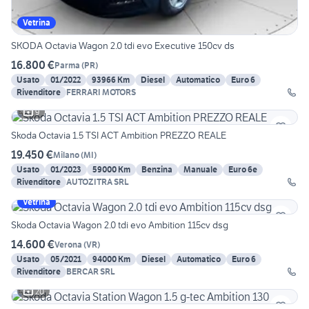
Vetrina
SKODA Octavia Wagon 2.0 tdi evo Executive 150cv ds
16.800 €
Parma
(
PR
)
Usato
01/2022
93966 Km
Diesel
Automatico
Euro 6
Rivenditore
FERRARI MOTORS
9
Skoda Octavia 1.5 TSI ACT Ambition PREZZO REALE
19.450 €
Milano
(
MI
)
Usato
01/2023
59000 Km
Benzina
Manuale
Euro 6e
Rivenditore
AUTOZITRA SRL
Vetrina
Skoda Octavia Wagon 2.0 tdi evo Ambition 115cv dsg
14.600 €
Verona
(
VR
)
Usato
05/2021
94000 Km
Diesel
Automatico
Euro 6
Rivenditore
BERCAR SRL
20