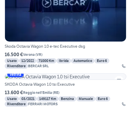
Skoda Octavia Wagon 1.0 e-tec Executive dsg
16.500 €
Verona
(
VR
)
Usato
12/2022
71000 Km
Ibrida
Automatico
Euro 6
Rivenditore
BERCAR SRL
Vetrina
SKODA Octavia Wagon 1.0 tsi Executive
13.600 €
Reggio nell'Emilia
(
RE
)
Usato
03/2021
149117 Km
Benzina
Manuale
Euro 6
Rivenditore
FERRARI MOTORS