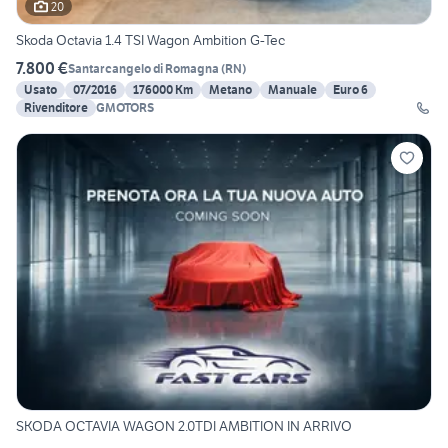
20
Skoda Octavia 1.4 TSI Wagon Ambition G-Tec
7.800 €
Santarcangelo di Romagna
(
RN
)
Usato
07/2016
176000 Km
Metano
Manuale
Euro 6
Rivenditore
GMOTORS
SKODA OCTAVIA WAGON 2.0TDI AMBITION IN ARRIVO