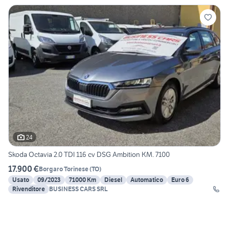
24
Skoda Octavia 2.0 TDI 116 cv DSG Ambition KM. 7100
17.900 €
Borgaro Torinese
(
TO
)
Usato
09/2023
71000 Km
Diesel
Automatico
Euro 6
Rivenditore
BUSINESS CARS SRL