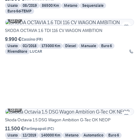
Usato
08/2019
86500 Km
Metano
Sequenziale
Euro 6d-TEMP
25
SKODA OCTAVIA 1.6 TDI 116 CV WAGON AMBITION
9.990 €
Cassino
(
FR
)
Usato
02/2018
173000 Km
Diesel
Manuale
Euro 6
Rivenditore
LUCAR
24
Skoda Octavia 1.5 DSG Wagon Ambition G-Tec OK NEOP
11.500 €
Forlimpopoli
(
FC
)
Usato
12/2019
140000 Km
Metano
Automatico
Euro 6