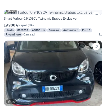
14
Smart Forfour 0.9 109CV Twinamic Brabus Exclusive
19.900 €
Napoli
(
NA
)
Usato
06/2018
45000 Km
Benzina
Automatico
Euro 6
Rivenditore
iCars s.r.l
15