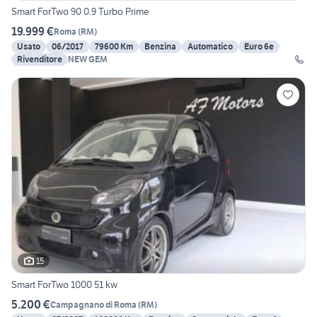
Smart ForTwo 90 0.9 Turbo Prime
19.999 €
Roma
(
RM
)
Usato
06/2017
79600 Km
Benzina
Automatico
Euro 6e
Rivenditore
NEW GEM
15
Smart ForTwo 1000 51 kw
5.200 €
Campagnano di Roma
(
RM
)