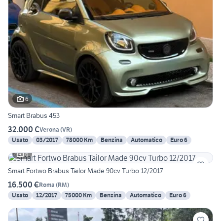
6
Smart Brabus 453
32.000 €
Verona
(
VR
)
Usato
03/2017
78000 Km
Benzina
Automatico
Euro 6
6
Smart Fortwo Brabus Tailor Made 90cv Turbo 12/2017
16.500 €
Roma
(
RM
)
Usato
12/2017
75000 Km
Benzina
Automatico
Euro 6