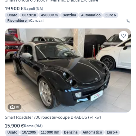
Smart Forfour 0.9 109CV Twinamic Brabus Exclusive
19.900 €
Napoli
(
NA
)
Usato
06/2018
45000 Km
Benzina
Automatico
Euro 6
Rivenditore
iCars s.r.l
18
Smart Roadster 700 roadster-coupé BRABUS (74 kw)
15.900 €
Roma
(
RM
)
Usato
10/2005
113000 Km
Benzina
Automatico
Euro 4