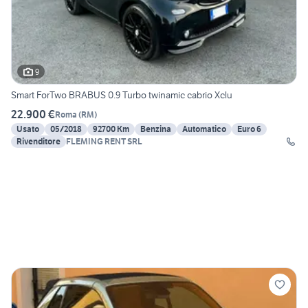
9
Smart ForTwo BRABUS 0.9 Turbo twinamic cabrio Xclu
22.900 €
Roma
(
RM
)
Usato
05/2018
92700 Km
Benzina
Automatico
Euro 6
Rivenditore
FLEMING RENT SRL