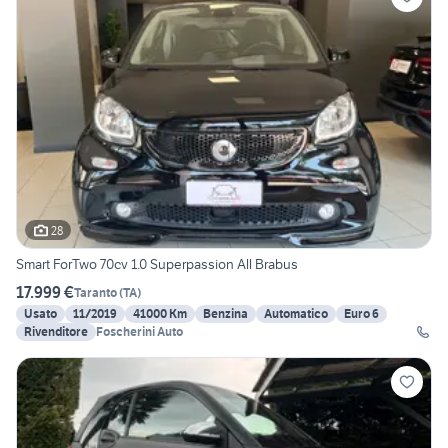
28
Smart ForTwo 70cv 1.0 Superpassion All Brabus
17.999 €
Taranto
(
TA
)
Usato
11/2019
41000 Km
Benzina
Automatico
Euro 6
Rivenditore
Foscherini Auto