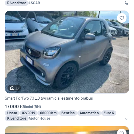
Rivenditore
LSCAR
13
Smart ForTwo 70 1.0 twinamic allestimento brabus
17.000 €
Rimini
(
RN
)
Usato
02/2019
66000 Km
Benzina
Automatico
Euro 6
Rivenditore
Motor House