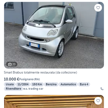
20
Smart Brabus totalmente restaurata (da collezione)
10.000 €
Fusignano
(
RA
)
Usato
11/2004
150 Km
Benzina
Automatico
Euro 4
Rivenditore
w.s. trading car