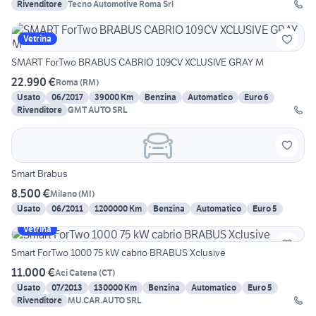
Rivenditore
Tecno Automotive Roma Srl
Vetrina
SMART ForTwo BRABUS CABRIO 109CV XCLUSIVE GRAY M
22.990 €
Roma
(
RM
)
Usato
06/2017
39000 Km
Benzina
Automatico
Euro 6
Rivenditore
GMT AUTO SRL
Smart Brabus
8.500 €
Milano
(
MI
)
Usato
06/2011
1200000 Km
Benzina
Automatico
Euro 5
Vetrina
Smart ForTwo 1000 75 kW cabrio BRABUS Xclusive
11.000 €
Aci Catena
(
CT
)
Usato
07/2013
130000 Km
Benzina
Automatico
Euro 5
Rivenditore
MU.CAR.AUTO SRL