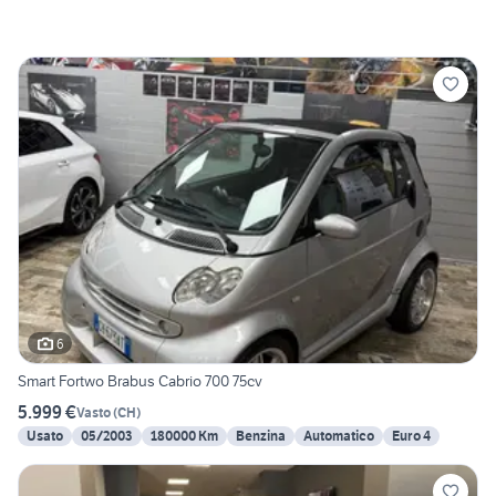
6
Smart Fortwo Brabus Cabrio 700 75cv
5.999 €
Vasto
(
CH
)
Usato
05/2003
180000 Km
Benzina
Automatico
Euro 4