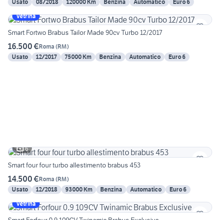
Usato
08/2018
120000 Km
Benzina
Automatico
Euro 6
Vetrina
Smart Fortwo Brabus Tailor Made 90cv Turbo 12/2017
16.500 €
Roma
(
RM
)
Usato
12/2017
75000 Km
Benzina
Automatico
Euro 6
6
Smart four four turbo allestimento brabus 453
14.500 €
Roma
(
RM
)
Usato
12/2018
93000 Km
Benzina
Automatico
Euro 6
Vetrina