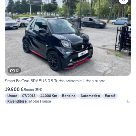
12
Smart ForTwo BRABUS 0.9 Turbo twinamic Urban runne
19.900 €
Rimini
(
RN
)
Usato
07/2018
44000 Km
Benzina
Automatico
Euro 6
Rivenditore
Motor House