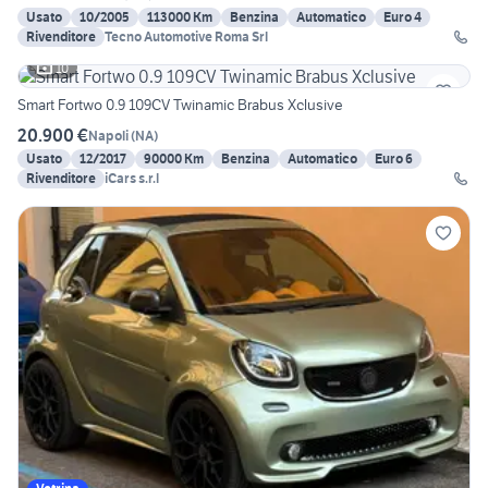
Usato
10/2005
113000 Km
Benzina
Automatico
Euro 4
Rivenditore
Tecno Automotive Roma Srl
10
Smart Fortwo 0.9 109CV Twinamic Brabus Xclusive
20.900 €
Napoli
(
NA
)
Usato
12/2017
90000 Km
Benzina
Automatico
Euro 6
Rivenditore
iCars s.r.l