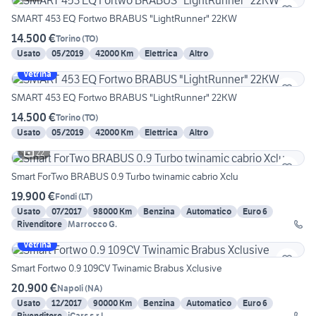
SMART 453 EQ Fortwo BRABUS "LightRunner" 22KW
14.500 €
Torino
(
TO
)
Usato
05/2019
42000 Km
Elettrica
Altro
Vetrina
SMART 453 EQ Fortwo BRABUS "LightRunner" 22KW
14.500 €
Torino
(
TO
)
Usato
05/2019
42000 Km
Elettrica
Altro
22
Smart ForTwo BRABUS 0.9 Turbo twinamic cabrio Xclu
19.900 €
Fondi
(
LT
)
Usato
07/2017
98000 Km
Benzina
Automatico
Euro 6
Rivenditore
Marrocco G.
Vetrina
Smart Fortwo 0.9 109CV Twinamic Brabus Xclusive
20.900 €
Napoli
(
NA
)
Usato
12/2017
90000 Km
Benzina
Automatico
Euro 6
Rivenditore
iCars s.r.l