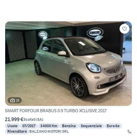
28
SMART FORFOUR BRABUS 0.9 TURBO XCLUSIVE 2017
21.999 €
Scafati
(
SA
)
Usato
07/2017
34000 Km
Benzina
Sequenziale
Euro 6e
Rivenditore
BALZANO MOTORI SRL