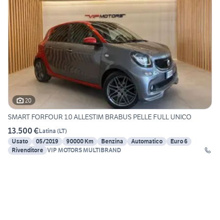
20
SMART FORFOUR 1.0 ALLESTIM BRABUS PELLE FULL UNICO
13.500 €
Latina
(
LT
)
Usato
05/2019
90000 Km
Benzina
Automatico
Euro 6
Rivenditore
VIP MOTORS MULTIBRAND