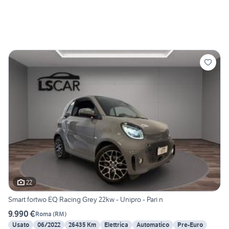
22
Smart fortwo EQ Racing Grey 22kw - Unipro - Pari n
9.990 €
Roma
(
RM
)
Usato
06/2022
26435 Km
Elettrica
Automatico
Pre-Euro