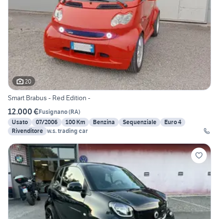
20
Smart Brabus - Red Edition -
12.000 €
Fusignano
(
RA
)
Usato
07/2006
100 Km
Benzina
Sequenziale
Euro 4
Rivenditore
w.s. trading car