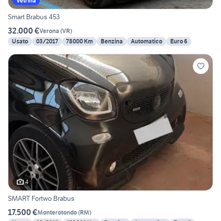
Vetrina
Smart Brabus 453
32.000 €
Verona
(
VR
)
Usato
03/2017
78000 Km
Benzina
Automatico
Euro 6
4
SMART Fortwo Brabus
17.500 €
Monterotondo
(
RM
)