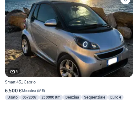
5
Smart 451 Cabrio
6.500 €
Messina
(
ME
)
Usato
05/2007
230000 Km
Benzina
Sequenziale
Euro 4