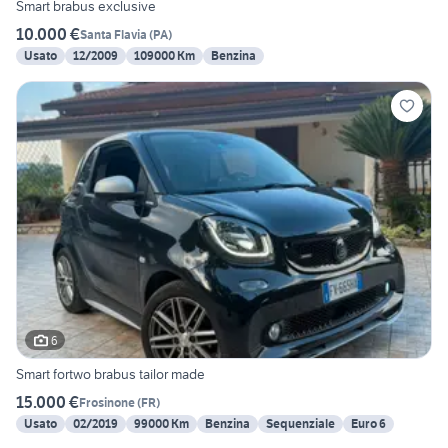
Smart brabus exclusive
10.000 €
Santa Flavia
(
PA
)
Usato
12/2009
109000 Km
Benzina
6
Smart fortwo brabus tailor made
15.000 €
Frosinone
(
FR
)
Usato
02/2019
99000 Km
Benzina
Sequenziale
Euro 6