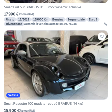
Smart ForFour BRABUS 0.9 Turbo twinamic Xclusive
17.990 €
Roma
(
RM
)
Usato
12/2018
129000 Km
Benzina
Sequenziale
Euro 6
Rivenditore
Automia.it vendita auto tel 0649776248
Vetrina
Smart Roadster 700 roadster-coupé BRABUS (74 kw)
15.900 €
Roma
(
RM
)