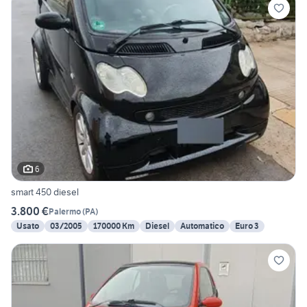
6
smart 450 diesel
3.800 €
Palermo
(
PA
)
Usato
03/2005
170000 Km
Diesel
Automatico
Euro 3