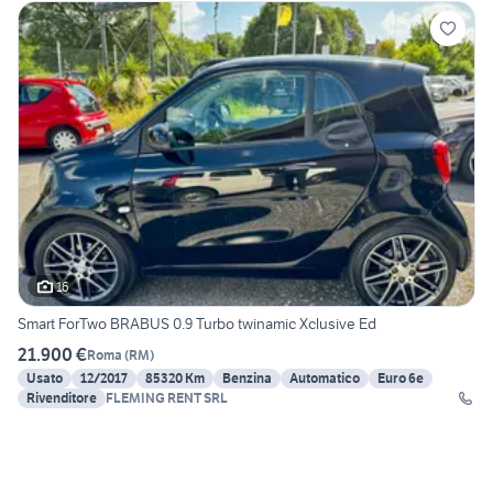
16
Smart ForTwo BRABUS 0.9 Turbo twinamic Xclusive Ed
21.900 €
Roma
(
RM
)
Usato
12/2017
85320 Km
Benzina
Automatico
Euro 6e
Rivenditore
FLEMING RENT SRL