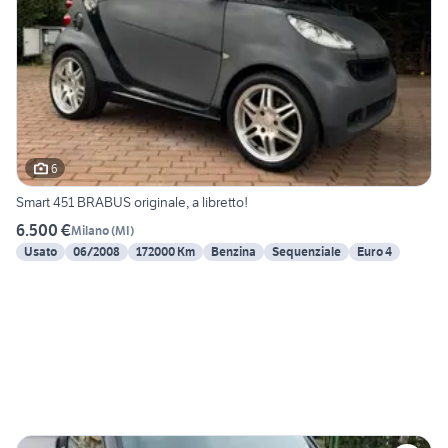
6
Smart 451 BRABUS originale, a libretto!
6.500 €
Milano
(
MI
)
Usato
06/2008
172000 Km
Benzina
Sequenziale
Euro 4