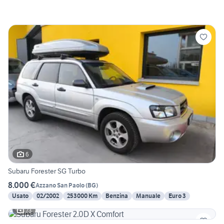
6
Subaru Forester SG Turbo
8.000 €
Azzano San Paolo
(
BG
)
Usato
02/2002
253000 Km
Benzina
Manuale
Euro 3
23