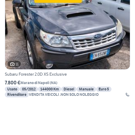
11
Subaru Forester 2.0D XS Exclusive
7.800 €
Marano di Napoli
(
NA
)
Usato
05/2012
144000 Km
Diesel
Manuale
Euro 5
Rivenditore
VENDITA VEICOLI .NON SOLO NOLEGGIO