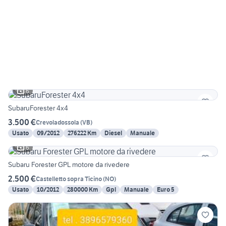
6
SubaruForester 4x4
3.500 €
Crevoladossola
(
VB
)
Usato
09/2012
276222 Km
Diesel
Manuale
6
Subaru Forester GPL motore da rivedere
2.500 €
Castelletto sopra Ticino
(
NO
)
Usato
10/2012
280000 Km
Gpl
Manuale
Euro 5