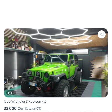
6
jeep Wrangler tj Rubicon 4.0
32.000 €
Aci Catena
(
CT
)