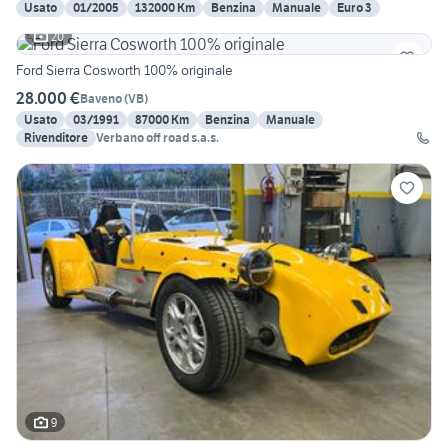
Usato
01/2005
132000 Km
Benzina
Manuale
Euro 3
20
Ford Sierra Cosworth 100% originale
28.000 €
Baveno
(
VB
)
Usato
03/1991
87000 Km
Benzina
Manuale
Rivenditore
Verbano off road s.a.s.
9