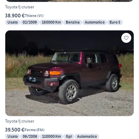
Toyota fj cruiser
38.900 €
Thiene
(
VI
)
Usato
02/2009
180000 Km
Benzina
Automatico
Euro 3
Toyota fj cruiser
39.500 €
Fermo
(
FM
)
Usato
06/2006
110000 Km
Gpl
Automatico