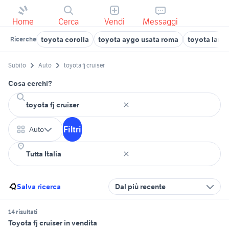
Home
Cerca
Vendi
Messaggi
toyota corolla
toyota aygo usata roma
toyota land 
Ricerche
Subito
Auto
toyota fj cruiser
Cosa cerchi?
Filtri
Auto
Salva ricerca
Dal più recente
14 risultati
Toyota fj cruiser in vendita