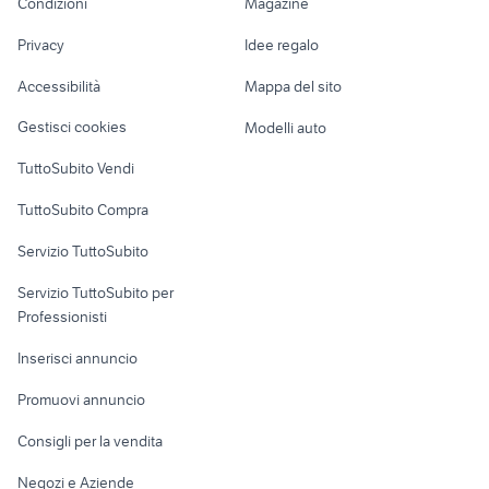
Condizioni
Magazine
Terreni e rustici
Attrezzature di
touran aziendale
kia sassuolo
Nautica
lavoro
audi sound system
peugeot 508 2022
Privacy
Idee regalo
Garage e box
Caravan e Camper
Accessibilità
Mappa del sito
Loft, mansarde e
Veicoli commerciali
altro
Gestisci cookies
Modelli auto
Case vacanza
TuttoSubito Vendi
Uffici e Locali
TuttoSubito Compra
commerciali
Servizio TuttoSubito
elettronica
per la casa e la
sports e hobby
Servizio TuttoSubito per
persona
Informatica
Animali
Professionisti
Arredamento e
Console e
Accessori per
Casalinghi
Inserisci annuncio
Videogiochi
animali
Elettrodomestici
Promuovi annuncio
Audio/Video
Musica e Film
Giardino e Fai da te
Consigli per la vendita
Fotografia
Libri e Riviste
Abbigliamento e
Negozi e Aziende