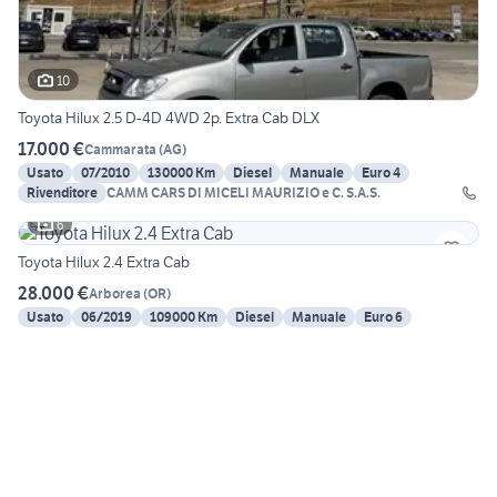
10
Toyota Hilux 2.5 D-4D 4WD 2p. Extra Cab DLX
17.000 €
Cammarata
(
AG
)
Usato
07/2010
130000 Km
Diesel
Manuale
Euro 4
Rivenditore
CAMM CARS DI MICELI MAURIZIO e C. S.A.S.
6
Toyota Hilux 2.4 Extra Cab
28.000 €
Arborea
(
OR
)
Usato
06/2019
109000 Km
Diesel
Manuale
Euro 6