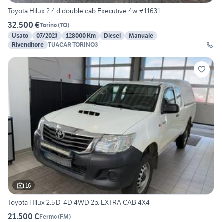
Toyota Hilux 2.4 d double cab Executive 4w #11631
32.500 €
Torino
(
TO
)
Usato
07/2023
128000 Km
Diesel
Manuale
Rivenditore
TUACAR TORINO3
16
Toyota Hilux 2.5 D-4D 4WD 2p. EXTRA CAB 4X4
21.500 €
Fermo
(
FM
)