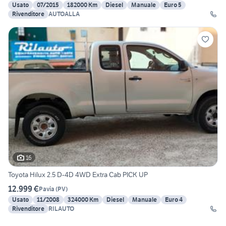
Usato
07/2015
182000 Km
Diesel
Manuale
Euro 5
Rivenditore
AUTOALLA
16
Toyota Hilux 2.5 D-4D 4WD Extra Cab PICK UP
12.999 €
Pavia
(
PV
)
Usato
11/2008
324000 Km
Diesel
Manuale
Euro 4
Rivenditore
RILAUTO