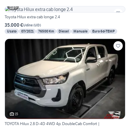
5
Toyota Hilux extra cab longe 2.4
35.000 €
Udine
(
UD
)
Usato
07/2021
76500 Km
Diesel
Manuale
Euro 6d-TEMP
15
TOYOTA Hilux 2.8 D-4D 4WD 4p. DoubleCab Comfort |