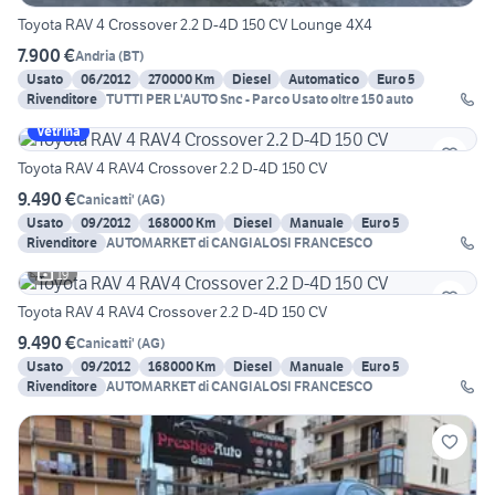
Toyota RAV 4 Crossover 2.2 D-4D 150 CV Lounge 4X4
7.900 €
Andria
(
BT
)
Usato
06/2012
270000 Km
Diesel
Automatico
Euro 5
Rivenditore
TUTTI PER L'AUTO Snc - Parco Usato oltre 150 auto
Vetrina
Toyota RAV 4 RAV4 Crossover 2.2 D-4D 150 CV
9.490 €
Canicatti'
(
AG
)
Usato
09/2012
168000 Km
Diesel
Manuale
Euro 5
Rivenditore
AUTOMARKET di CANGIALOSI FRANCESCO
19
Toyota RAV 4 RAV4 Crossover 2.2 D-4D 150 CV
9.490 €
Canicatti'
(
AG
)
Usato
09/2012
168000 Km
Diesel
Manuale
Euro 5
Rivenditore
AUTOMARKET di CANGIALOSI FRANCESCO