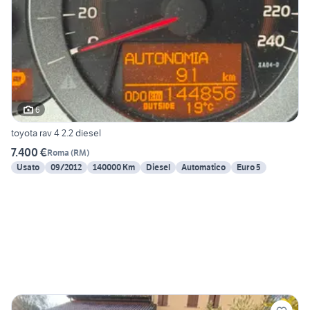
6
toyota rav 4 2.2 diesel
7.400 €
Roma
(
RM
)
Usato
09/2012
140000 Km
Diesel
Automatico
Euro 5