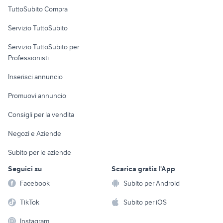
Uffici e Locali
TuttoSubito Compra
commerciali
Servizio TuttoSubito
elettronica
per la casa e la
sports e hobby
Servizio TuttoSubito per
persona
Informatica
Animali
Professionisti
Arredamento e
Console e
Accessori per
Casalinghi
Inserisci annuncio
Videogiochi
animali
Elettrodomestici
Promuovi annuncio
Audio/Video
Musica e Film
Giardino e Fai da te
Consigli per la vendita
Fotografia
Libri e Riviste
Abbigliamento e
Negozi e Aziende
Telefonia
Strumenti Musicali
Accessori
Subito per le aziende
Sports
Tutto per i bambini
Seguici su
Scarica gratis l'App
Biciclette
Facebook
Subito per Android
Collezionismo
TikTok
Subito per iOS
Instagram