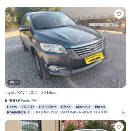
12
Toyota RAV 4 2012---2.2 Diesel
6.900 €
Pavia
(
PV
)
Usato
07/2012
106000 Km
Diesel
Manuale
Euro 5
Rivenditore
BELHIAUTO VOGHERA COMPRA -VENDITA AUTO