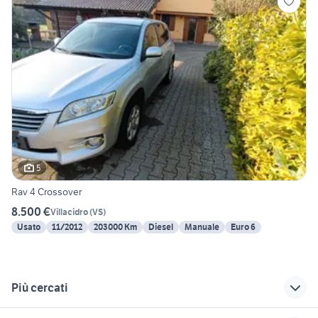
5
Rav 4 Crossover
8.500 €
Villacidro
(
VS
)
Usato
11/2012
203000 Km
Diesel
Manuale
Euro 6
Più cercati
Correlati
Richerche simili
Suggerimenti