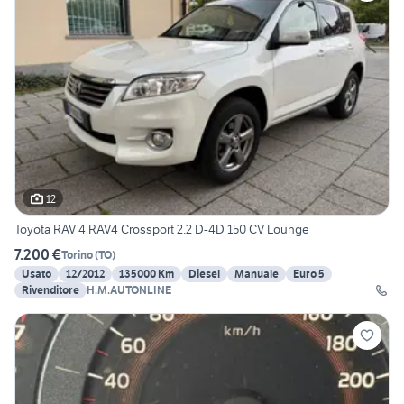
12
Toyota RAV 4 RAV4 Crossport 2.2 D-4D 150 CV Lounge
7.200 €
Torino
(
TO
)
Usato
12/2012
135000 Km
Diesel
Manuale
Euro 5
Rivenditore
H.M.AUTONLINE