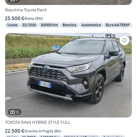
Macchina Toyota Rav4
25.500 €
Roma
(
RM
)
Usato
02/2019
80000 Km
Benzina
Automatico
Euro 6d-TEMP
21
TOYOTA RAV4 HYBRID STYLE FULL
22.500 €
Gravina in Puglia
(
BA
)