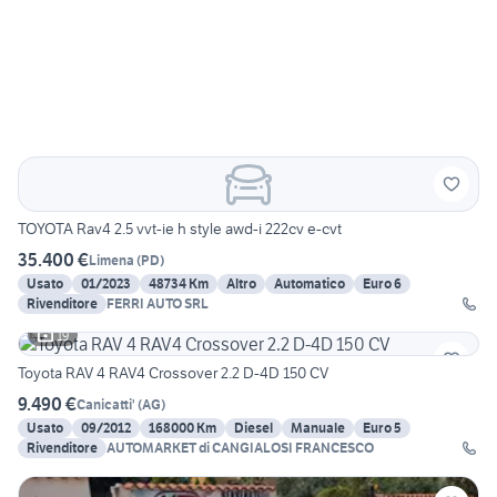
TOYOTA Rav4 2.5 vvt-ie h style awd-i 222cv e-cvt
35.400 €
Limena
(
PD
)
Usato
01/2023
48734 Km
Altro
Automatico
Euro 6
Rivenditore
FERRI AUTO SRL
19
Toyota RAV 4 RAV4 Crossover 2.2 D-4D 150 CV
9.490 €
Canicatti'
(
AG
)
Usato
09/2012
168000 Km
Diesel
Manuale
Euro 5
Rivenditore
AUTOMARKET di CANGIALOSI FRANCESCO