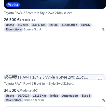
Vetrina
Toyota RAV4 2.5 vvt-ie h Style 2wd 218cv e-cvt
26.500 €
Brescia
(
BS
)
Usato
11/2021
84317 Km
Ibrida
Automatico
Euro 6
Rivenditore
Bonera S.p.A.
16
Toyota RAV4 Rav4 2.5 vvt-ie h Style 2wd 218cv...
34.500 €
Modena
(
MO
)
Usato
09/2024
13192 Km
Ibrida
Automatico
Euro 6
Rivenditore
Gruppo Morini