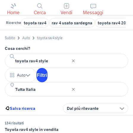
Home
Cerca
Vendi
Messaggi
toyota rav4
rav 4 usato sardegna
toyota rav4 2016
Ricerche
Subito
Auto
toyota rav4 style
Cosa cerchi?
Filtri
Auto
Salva ricerca
Dal più rilevante
134 risultati
Toyota rav4 style in vendita