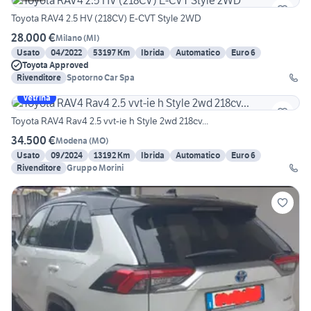
Toyota RAV4 2.5 HV (218CV) E-CVT Style 2WD
28.000 €
Milano
(
MI
)
Usato
04/2022
53197 Km
Ibrida
Automatico
Euro 6
Toyota Approved
Rivenditore
Spotorno Car Spa
Vetrina
Toyota RAV4 Rav4 2.5 vvt-ie h Style 2wd 218cv...
34.500 €
Modena
(
MO
)
Usato
09/2024
13192 Km
Ibrida
Automatico
Euro 6
Rivenditore
Gruppo Morini