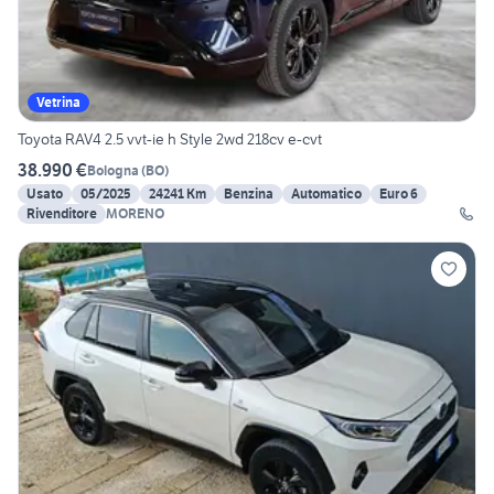
Vetrina
Toyota RAV4 2.5 vvt-ie h Style 2wd 218cv e-cvt
38.990 €
Bologna
(
BO
)
Usato
05/2025
24241 Km
Benzina
Automatico
Euro 6
Rivenditore
MORENO