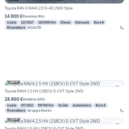
Toyota RAV 4 RAV4 2.0 D-4D 2WD Style
14.900 €
Ravenna
(
RA
)
Usato
10/2017
163000 Km
Diesel
Manuale
Euro 6
Rivenditore
MIAUTO
18
Toyota RAV4 2.5 HV (218CV) E-CVT Style 2WD
28.900 €
Modena
(
MO
)
Usato
07/2022
99790 Km
Ibrida
Automatico
Euro 6
Rivenditore
Gruppo Morini
18
Toyota RAV4 2.5 HV (218CV) E-CVT Style 2WD