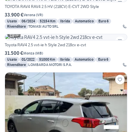
TOYOTA RAV4 RAV4 2.5 HV (218CV) E-CVT 2WD Style
33.900 €
Verona
(
VR
)
Usato
06/2024
52154 Km
Ibrida
Automatico
Euro 6
Rivenditore
TOMASI AUTO SRL
19
Toyota RAV4 2.5 vvt-ie h Style 2wd 218cv e-cvt
31.500 €
Monza
(
MB
)
Usato
01/2022
51000 Km
Ibrida
Automatico
Euro 6
Rivenditore
LOMBARDA MOTORI S.P.A.