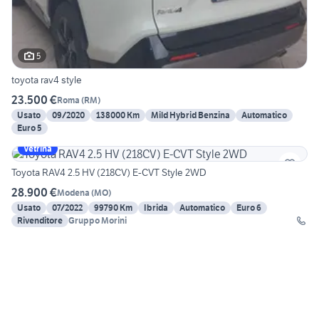
5
toyota rav4 style
23.500 €
Roma
(
RM
)
Usato
09/2020
138000 Km
Mild Hybrid Benzina
Automatico
Euro 5
Vetrina
Toyota RAV4 2.5 HV (218CV) E-CVT Style 2WD
28.900 €
Modena
(
MO
)
Usato
07/2022
99790 Km
Ibrida
Automatico
Euro 6
Rivenditore
Gruppo Morini