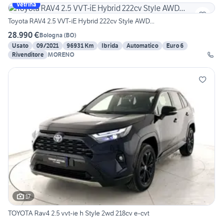
Vetrina
Toyota RAV4 2.5 VVT-iE Hybrid 222cv Style AWD...
28.990 €
Bologna
(
BO
)
Usato
09/2021
96931 Km
Ibrida
Automatico
Euro 6
Rivenditore
MORENO
17
TOYOTA Rav4 2.5 vvt-ie h Style 2wd 218cv e-cvt