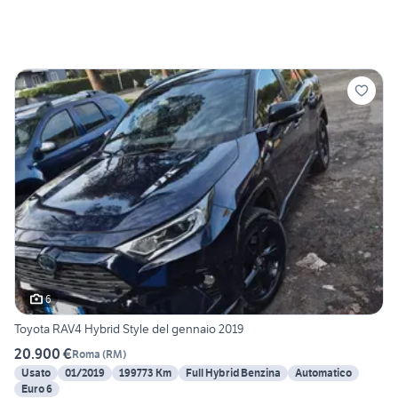
6
Toyota RAV4 Hybrid Style del gennaio 2019
20.900 €
Roma
(
RM
)
Usato
01/2019
199773 Km
Full Hybrid Benzina
Automatico
Euro 6