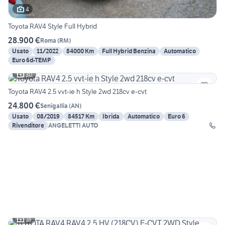
4
Toyota RAV4 Style Full Hybrid
28.900 €
Roma
(
RM
)
Usato
11/2022
84000 Km
Full Hybrid Benzina
Automatico
Euro 6d-TEMP
30
Toyota RAV4 2.5 vvt-ie h Style 2wd 218cv e-cvt
24.800 €
Senigallia
(
AN
)
Usato
08/2019
84517 Km
Ibrida
Automatico
Euro 6
Rivenditore
ANGELETTI AUTO
18