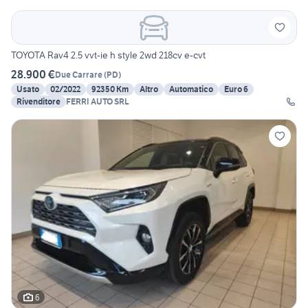
TOYOTA Rav4 2.5 vvt-ie h style 2wd 218cv e-cvt
28.900 €
Due Carrare
(
PD
)
Usato
02/2022
92350 Km
Altro
Automatico
Euro 6
Rivenditore
FERRI AUTO SRL
6