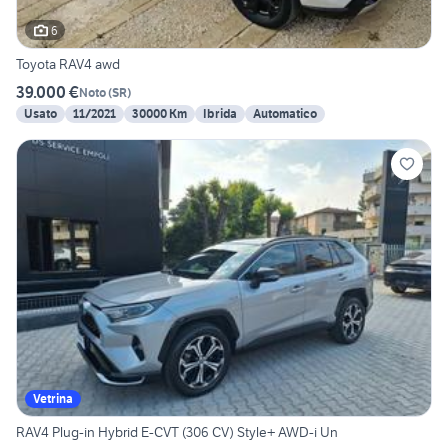
6
Toyota RAV4 awd
39.000 €
Noto
(
SR
)
Usato
11/2021
30000 Km
Ibrida
Automatico
Vetrina
RAV4 Plug-in Hybrid E-CVT (306 CV) Style+ AWD-i Un