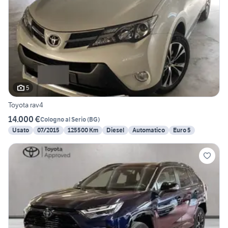
5
Toyota rav4
14.000 €
Cologno al Serio
(
BG
)
Usato
07/2015
125500 Km
Diesel
Automatico
Euro 5