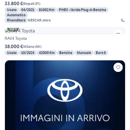
33.800 €
Empoli
(
FI
)
Usato
04/2021
81002 Km
PHEV - Ibrido Plug-in Benzina
Automatico
Rivenditore
NESCAR.store
6
RAV4 Toyota
38.000 €
Milano
(
MI
)
Usato
10/2024
42000 Km
Benzina
Manuale
Euro 6