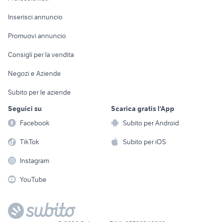
Arredamento e
Console e
Accessori per
Casalinghi
Inserisci annuncio
Videogiochi
animali
Elettrodomestici
Promuovi annuncio
Audio/Video
Musica e Film
Giardino e Fai da te
Consigli per la vendita
Fotografia
Libri e Riviste
Abbigliamento e
Negozi e Aziende
Telefonia
Strumenti Musicali
Accessori
Subito per le aziende
Sports
Tutto per i bambini
Seguici su
Scarica gratis l'App
Biciclette
Facebook
Subito per Android
Collezionismo
TikTok
Subito per iOS
Instagram
YouTube