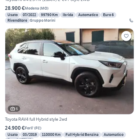
28.900 €
Modena
(
MO
)
Usato
07/2022
99790 Km
Ibrida
Automatico
Euro 6
Rivenditore
Gruppo Morini
6
Toyota RAV4 full Hybrid style 2wd
24.900 €
Forli'
(
FC
)
Usato
03/2019
110000 Km
Full Hybrid Benzina
Automatico