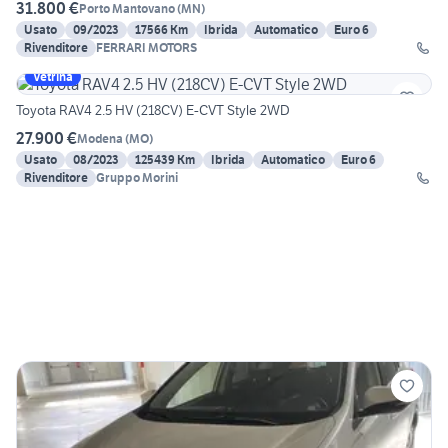
31.800 €
Porto Mantovano
(
MN
)
Usato
09/2023
17566 Km
Ibrida
Automatico
Euro 6
Rivenditore
FERRARI MOTORS
Vetrina
Toyota RAV4 2.5 HV (218CV) E-CVT Style 2WD
27.900 €
Modena
(
MO
)
Usato
08/2023
125439 Km
Ibrida
Automatico
Euro 6
Rivenditore
Gruppo Morini