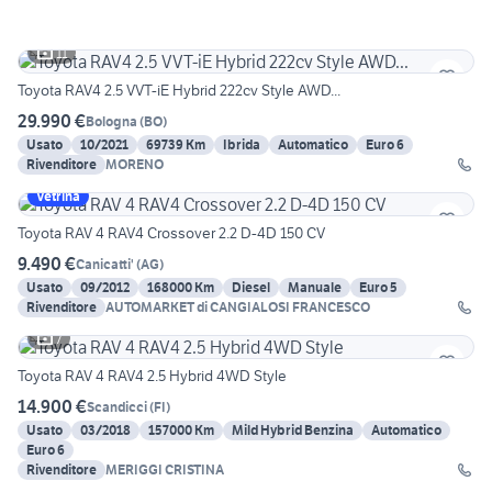
11
Toyota RAV4 2.5 VVT-iE Hybrid 222cv Style AWD...
29.990 €
Bologna
(
BO
)
Usato
10/2021
69739 Km
Ibrida
Automatico
Euro 6
Rivenditore
MORENO
Vetrina
Toyota RAV 4 RAV4 Crossover 2.2 D-4D 150 CV
9.490 €
Canicatti'
(
AG
)
Usato
09/2012
168000 Km
Diesel
Manuale
Euro 5
Rivenditore
AUTOMARKET di CANGIALOSI FRANCESCO
7
Toyota RAV 4 RAV4 2.5 Hybrid 4WD Style
14.900 €
Scandicci
(
FI
)
Usato
03/2018
157000 Km
Mild Hybrid Benzina
Automatico
Euro 6
Rivenditore
MERIGGI CRISTINA