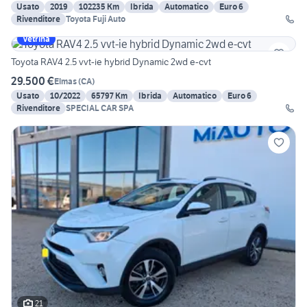
Usato
2019
102235 Km
Ibrida
Automatico
Euro 6
Rivenditore
Toyota Fuji Auto
Vetrina
Toyota RAV4 2.5 vvt-ie hybrid Dynamic 2wd e-cvt
29.500 €
Elmas
(
CA
)
Usato
10/2022
65797 Km
Ibrida
Automatico
Euro 6
Rivenditore
SPECIAL CAR SPA
21