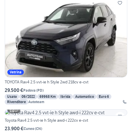
Vetrina
TOYOTA Rav4 2.5 vvt-ie h Style 2wd 218cv e-cvt
29.500 €
Padova
(
PD
)
Usato
09/2022
69968 Km
Ibrida
Automatico
Euro 6
Rivenditore
Autoteam
17
Toyota Rav4 2.5 vvt-ie h Style awd-i 222cv e-cvt
23.900 €
Cuneo
(
CN
)