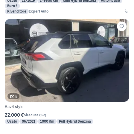
Usato
11/2019
149500 Km
Mild Hybrid Benzina
Automatico
Euro 5
Rivenditore
Expert Auto
5
Rav4 style
22.000 €
Siracusa
(
SR
)
Usato
06/2021
1000 Km
Full Hybrid Benzina