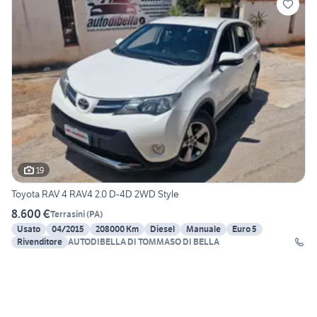
19
Toyota RAV 4 RAV4 2.0 D-4D 2WD Style
8.600 €
Terrasini
(
PA
)
Usato
04/2015
208000 Km
Diesel
Manuale
Euro 5
Rivenditore
AUTODIBELLA DI TOMMASO DI BELLA