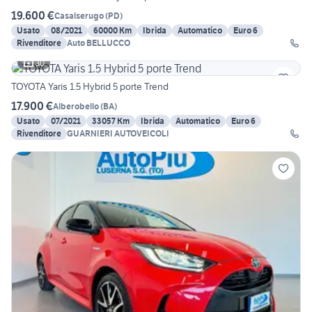
19.600 €
Casalserugo
(
PD
)
Usato
08/2021
60000 Km
Ibrida
Automatico
Euro 6
Rivenditore
Auto BELLUCCO
30
TOYOTA Yaris 1.5 Hybrid 5 porte Trend
17.900 €
Alberobello
(
BA
)
Usato
07/2021
33057 Km
Ibrida
Automatico
Euro 6
Rivenditore
GUARNIERI AUTOVEICOLI