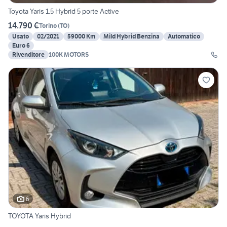
Toyota Yaris 1.5 Hybrid 5 porte Active
14.790 €
Torino
(
TO
)
Usato
02/2021
59000 Km
Mild Hybrid Benzina
Automatico
Euro 6
Rivenditore
100K MOTORS
6
TOYOTA Yaris Hybrid