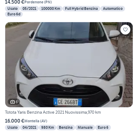
14.500 €
Pordenone
(
PN
)
Usato
05/2021
100000 Km
Full Hybrid Benzina
Automatico
Euro 6d
6
Totota Yaris Benzina Active 2021 Nuovissima,970 km
16.000 €
Montella
(
AV
)
Usato
04/2021
980 Km
Benzina
Manuale
Euro 6