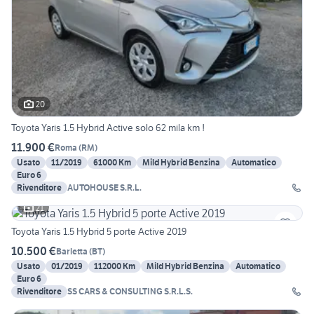
20
Toyota Yaris 1.5 Hybrid Active solo 62 mila km !
11.900 €
Roma
(
RM
)
Usato
11/2019
61000 Km
Mild Hybrid Benzina
Automatico
Euro 6
Rivenditore
AUTOHOUSE S.R.L.
21
Toyota Yaris 1.5 Hybrid 5 porte Active 2019
10.500 €
Barletta
(
BT
)
Usato
01/2019
112000 Km
Mild Hybrid Benzina
Automatico
Euro 6
Rivenditore
SS CARS & CONSULTING S.R.L.S.