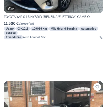
9
TOYOTA YARIS 1.5 HYBRID (BENZINA/ELETTRICA) CAMBIO
11.500 €
Varese
(
VA
)
Usato
03/2019
109096 Km
Mild Hybrid Benzina
Automatico
Euro 6e
Rivenditore
Auto Adamoli Snc