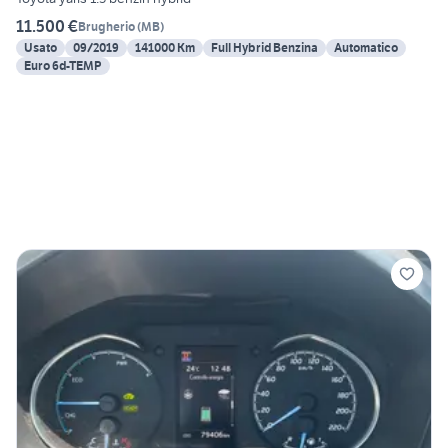
11.500 €
Brugherio
(
MB
)
Usato
09/2019
141000 Km
Full Hybrid Benzina
Automatico
Euro 6d-TEMP