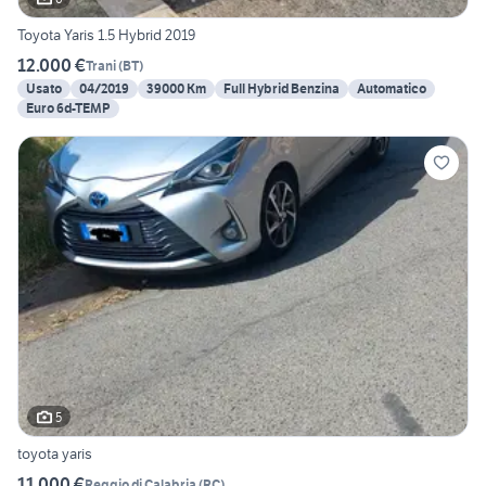
Toyota Yaris 1.5 Hybrid 2019
12.000 €
Trani
(
BT
)
Usato
04/2019
39000 Km
Full Hybrid Benzina
Automatico
Euro 6d-TEMP
5
toyota yaris
11.000 €
Reggio di Calabria
(
RC
)