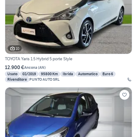
10
TOYOTA Yaris 1.5 Hybrid 5 porte Style
12.900 €
Ancona
(
AN
)
Usato
02/2019
95800 Km
Ibrida
Automatico
Euro 6
Rivenditore
PUNTO AUTO SRL