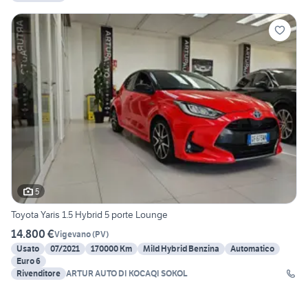
5
Toyota Yaris 1.5 Hybrid 5 porte Lounge
14.800 €
Vigevano
(
PV
)
Usato
07/2021
170000 Km
Mild Hybrid Benzina
Automatico
Euro 6
Rivenditore
ARTUR AUTO DI KOCAQI SOKOL