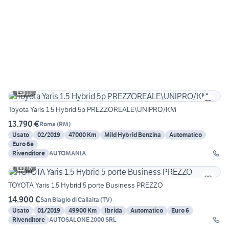
13
Toyota Yaris 1.5 Hybrid 5p PREZZOREALE\UNIPRO/KM
13.790 €
Roma
(
RM
)
Usato
02/2019
47000 Km
Mild Hybrid Benzina
Automatico
Euro 6e
Rivenditore
AUTOMANIA
16
TOYOTA Yaris 1.5 Hybrid 5 porte Business PREZZO
14.900 €
San Biagio di Callalta
(
TV
)
Usato
01/2019
49900 Km
Ibrida
Automatico
Euro 6
Rivenditore
AUTOSALONE 2000 SRL