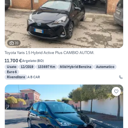
20
Toyota Yaris 1.5 Hybrid Active Plus CAMBIO AUTOM.
11.700 €
Argelato
(
BO
)
Usato
12/2019
133697 Km
Mild Hybrid Benzina
Automatico
Euro 6
Rivenditore
A B CAR