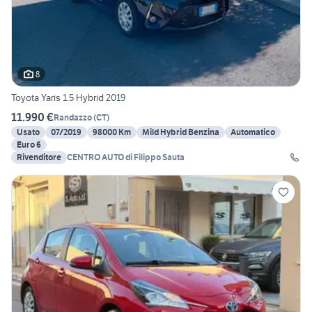
8
Toyota Yaris 1.5 Hybrid 2019
11.990 €
Randazzo
(
CT
)
Usato
07/2019
98000 Km
Mild Hybrid Benzina
Automatico
Euro 6
Rivenditore
CENTRO AUTO di Filippo Sauta