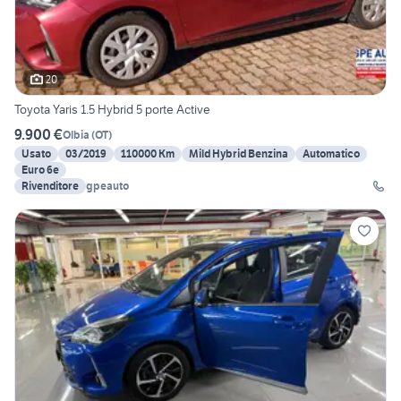
20
Toyota Yaris 1.5 Hybrid 5 porte Active
9.900 €
Olbia
(
OT
)
Usato
03/2019
110000 Km
Mild Hybrid Benzina
Automatico
Euro 6e
Rivenditore
gpeauto