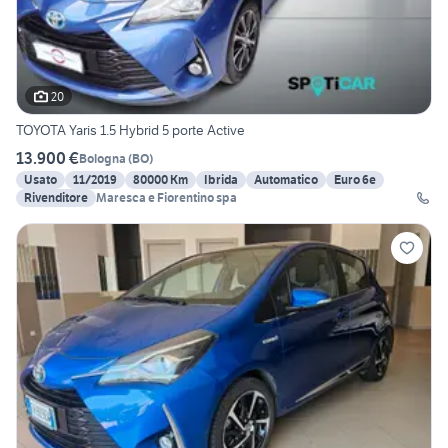
20
TOYOTA Yaris 1.5 Hybrid 5 porte Active
13.900 €
Bologna
(
BO
)
Usato
11/2019
80000 Km
Ibrida
Automatico
Euro 6e
Rivenditore
Maresca e Fiorentino spa