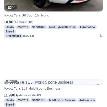
30
Toyota Yaris GR Sport 1.5 Hybrid
14.800 €
Torino
(
TO
)
Usato
05/2019
99000 Km
Mild Hybrid Benzina
Automatico
Euro 6
Rivenditore
D&G car
29
Toyota Yaris 1.5 Hybrid 5 porte Business
11.990 €
Manocalzati
(
AV
)
Usato
03/2019
92000 Km
Mild Hybrid Benzina
Automatico
Euro 6