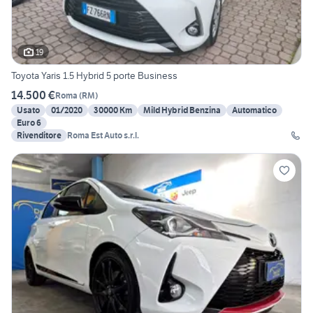
19
Toyota Yaris 1.5 Hybrid 5 porte Business
14.500 €
Roma
(
RM
)
Usato
01/2020
30000 Km
Mild Hybrid Benzina
Automatico
Euro 6
Rivenditore
Roma Est Auto s.r.l.