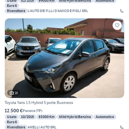
Usato
02/2019
94000 Km
Mild Hybrid Benzina
Automatico
Euro 6
Rivenditore
L'AUTO DEI F.LLI D'AMICO E FIGLI SRL
16
Toyota Yaris 1.5 Hybrid 5 porte Business
12.500 €
Paceco
(
TP
)
Usato
10/2019
83000 Km
Mild Hybrid Benzina
Automatico
Euro 6
Rivenditore
ANELLI AUTO SRL