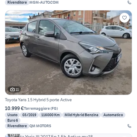
Rivenditore
MGM-AUTO.COM
11
Toyota Yaris 1.5 Hybrid 5 porte Active
10.999 €
Torremaggiore
(
FG
)
Usato
03/2019
116000 Km
Mild Hybrid Benzina
Automatico
Euro 6
Rivenditore
QM MOTORS
6