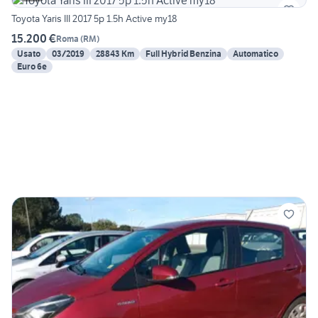
Toyota Yaris III 2017 5p 1.5h Active my18
15.200 €
Roma
(
RM
)
Usato
03/2019
28843 Km
Full Hybrid Benzina
Automatico
Euro 6e