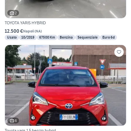
2
TOYOTA YARIS HYBRID
12.500 €
Napoli
(
NA
)
Usato
10/2019
67500 Km
Benzina
Sequenziale
Euro 6d
6
Toyota yaris 1.5 benzin hybrid