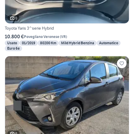
6
Toyota Yaris 3^serie Hybrid
10.800 €
Povegliano Veronese
(
VR
)
Usato
01/2019
80200 Km
Mild Hybrid Benzina
Automatico
Euro 6e
6