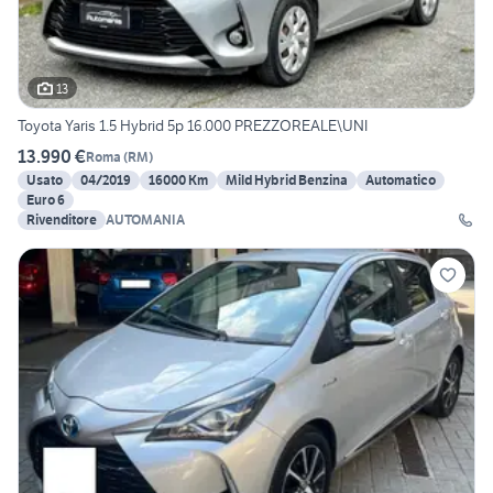
13
Toyota Yaris 1.5 Hybrid 5p 16.000 PREZZOREALE\UNI
13.990 €
Roma
(
RM
)
Usato
04/2019
16000 Km
Mild Hybrid Benzina
Automatico
Euro 6
Rivenditore
AUTOMANIA