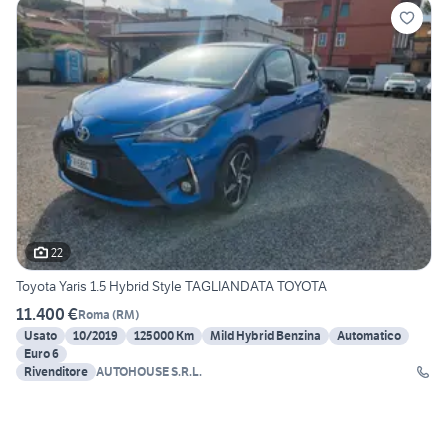
22
Toyota Yaris 1.5 Hybrid Style TAGLIANDATA TOYOTA
11.400 €
Roma
(
RM
)
Usato
10/2019
125000 Km
Mild Hybrid Benzina
Automatico
Euro 6
Rivenditore
AUTOHOUSE S.R.L.