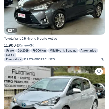
24
Toyota Yaris 1.5 Hybrid 5 porte Active
11.900 €
Cuneo
(
CN
)
Usato
01/2019
79000 Km
Mild Hybrid Benzina
Automatico
Euro 6
Rivenditore
F1RST MOTORS CUNEO