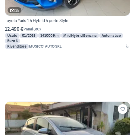
25
Toyota Yaris 1.5 Hybrid 5 porte Style
12.490 €
Palmi
(
RC
)
Usato
01/2019
141000 Km
Mild Hybrid Benzina
Automatico
Euro 6
Rivenditore
MUSICO' AUTO SRL