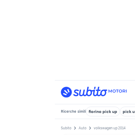
fiorino pick up
pick u
Ricerche
simili
Subito
Auto
volkswagen up 2014