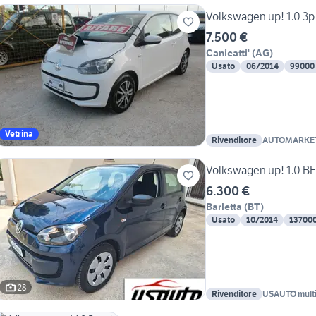
Volkswagen up! 1.0 3
7.500 €
Canicatti'
(
AG
)
Usato
06/2014
99000
Vetrina
Rivenditore
AUTOMARKET
FRANCESCO
Volkswagen up! 1.0 B
6.300 €
Barletta
(
BT
)
Usato
10/2014
13700
28
Rivenditore
USAUTO mult