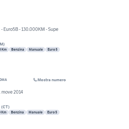
. - Euro5B - 130.000KM - Supe
RM
)
0 Km
Benzina
Manuale
Euro 5
Mostra numero
ROMA
. move 2014
a
(
CT
)
0 Km
Benzina
Manuale
Euro 5