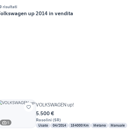
9 risultati
olkswagen up 2014 in vendita
VOLKSWAGEN up!
5.500 €
Rosolini
(
SR
)
5
Usato
04/2014
154000 Km
Metano
Manuale