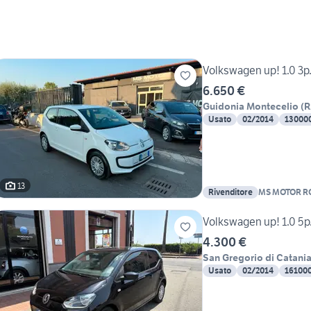
Volkswagen up! 1.0 3p
6.650 €
Guidonia Montecelio
(
Usato
02/2014
13000
13
Rivenditore
MS MOTOR 
Volkswagen up! 1.0 5p
4.300 €
San Gregorio di Catani
Usato
02/2014
16100