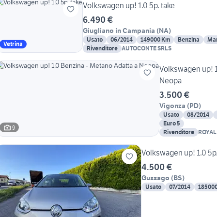
Volkswagen up! 1.0 5p. take
6.490 €
Giugliano in Campania
(
NA
)
Usato
06/2014
149000 Km
Benzina
Ma
Vetrina
Rivenditore
AUTOCONTE SRLS
Volkswagen up! 1
Neopa
3.500 €
Vigonza
(
PD
)
Usato
08/2014
Euro 5
9
Rivenditore
ROYAL
Volkswagen up! 1.0 5p
4.500 €
Gussago
(
BS
)
Usato
07/2014
18500