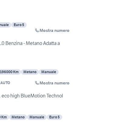
nuale
Euro 5
Mostra numero
.0 Benzina - Metano Adatta a
196000 Km
Metano
Manuale
Mostra numero
 AUTO
. eco high BlueMotion Technol
0 Km
Metano
Manuale
Euro 5