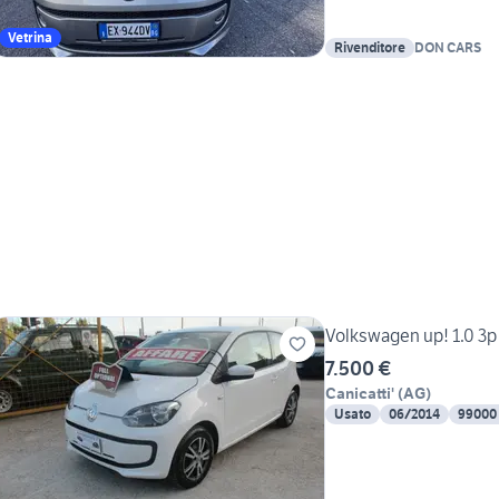
Vetrina
Rivenditore
DON CARS
Volkswagen up! 1.0 3
7.500 €
Canicatti'
(
AG
)
Usato
06/2014
99000