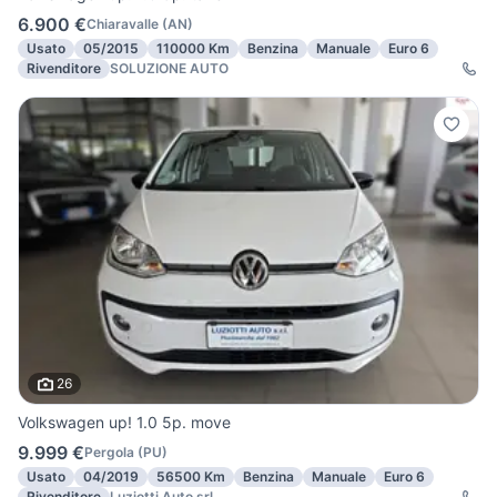
6.900 €
Chiaravalle
(
AN
)
Usato
05/2015
110000 Km
Benzina
Manuale
Euro 6
Rivenditore
SOLUZIONE AUTO
26
Volkswagen up! 1.0 5p. move
9.999 €
Pergola
(
PU
)
Usato
04/2019
56500 Km
Benzina
Manuale
Euro 6
Rivenditore
Luziotti Auto srl