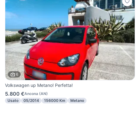
6
Volkswagen up Metano! Perfetta!
5.800 €
Ancona
(
AN
)
Usato
05/2014
156000 Km
Metano