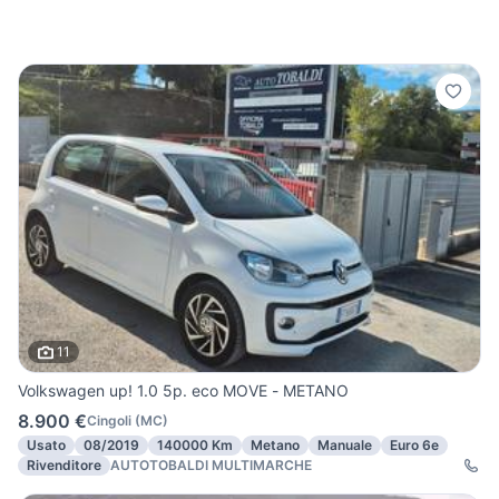
11
Volkswagen up! 1.0 5p. eco MOVE - METANO
8.900 €
Cingoli
(
MC
)
Usato
08/2019
140000 Km
Metano
Manuale
Euro 6e
Rivenditore
AUTOTOBALDI MULTIMARCHE