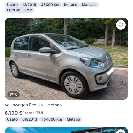
Usato
12/2019
38000 Km
Metano
Manuale
Euro 6d-TEMP
6
Volkswagen Eco Up - metano
6.100 €
Pesaro
(
PU
)
Usato
08/2013
154000 Km
Metano