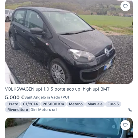
VOLKSWAGEN up! 1.0 5 porte eco up! high up! BMT
5.000 €
Sant'Angelo in Vado
(
PU
)
Usato
01/2014
265000 Km
Metano
Manuale
Euro 5
Rivenditore
Dini Motors srl