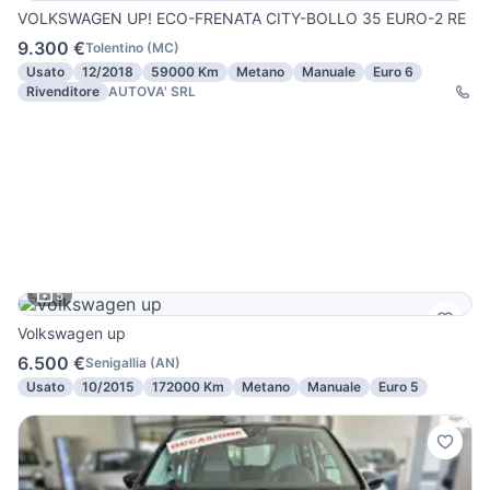
VOLKSWAGEN UP! ECO-FRENATA CITY-BOLLO 35 EURO-2 RE
9.300 €
Tolentino
(
MC
)
Usato
12/2018
59000 Km
Metano
Manuale
Euro 6
Rivenditore
AUTOVA' SRL
5
Volkswagen up
6.500 €
Senigallia
(
AN
)
Usato
10/2015
172000 Km
Metano
Manuale
Euro 5