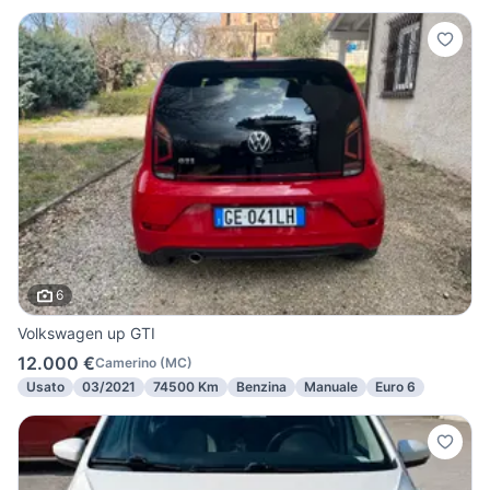
6
Volkswagen up GTI
12.000 €
Camerino
(
MC
)
Usato
03/2021
74500 Km
Benzina
Manuale
Euro 6