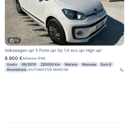
14
Volkswagen up! 5 Porte up! 5p 1.0 eco up! High up!
8.900 €
Altidona
(
FM
)
Usato
09/2019
220000 Km
Metano
Manuale
Euro 6
Rivenditore
AUTOMOTIVE MARCHE