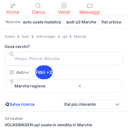
Home
Cerca
Vendi
Messaggi
auto usate matelica
audi q3 Marche
fiat urbisagli
Ricerche
Subito
Auto
Volkswagen
up!
Marche
Cosa cerchi?
Filtri +2
Auto
Salva ricerca
Dal più rilevante
34 risultati
VOLKSWAGEN up! usata in vendita in Marche