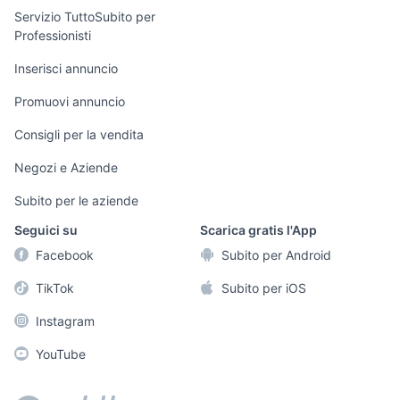
elettronica
per la casa e la
sports e hobby
Servizio TuttoSubito per
persona
Professionisti
Informatica
Animali
Arredamento e
Inserisci annuncio
Console e
Accessori per
Casalinghi
Videogiochi
animali
Promuovi annuncio
Elettrodomestici
Audio/Video
Musica e Film
Consigli per la vendita
Giardino e Fai da
Fotografia
Libri e Riviste
te
Negozi e Aziende
Telefonia
Strumenti Musicali
Abbigliamento e
Subito per le aziende
Accessori
Sports
Seguici su
Scarica gratis l'App
Tutto per i bambini
Facebook
Subito per Android
Biciclette
TikTok
Subito per iOS
Collezionismo
Instagram
YouTube