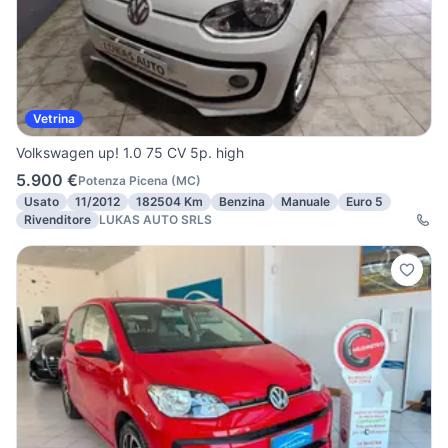
Vetrina
Volkswagen up! 1.0 75 CV 5p. high
5.900 €
Potenza Picena
(
MC
)
Usato
11/2012
182504 Km
Benzina
Manuale
Euro 5
Rivenditore
LUKAS AUTO SRLS