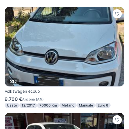
3
Volkswagen ecoup
9.700 €
Ancona
(
AN
)
Usato
12/2017
70000 Km
Metano
Manuale
Euro 6