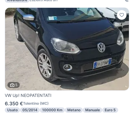
5
VW Up! NEOPATENTATI
6.350 €
Tolentino
(
MC
)
Usato
05/2014
100000 Km
Metano
Manuale
Euro 5