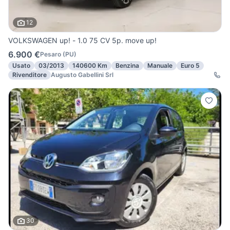
12
VOLKSWAGEN up! - 1.0 75 CV 5p. move up!
6.900 €
Pesaro
(
PU
)
Usato
03/2013
140600 Km
Benzina
Manuale
Euro 5
Rivenditore
Augusto Gabellini Srl
30