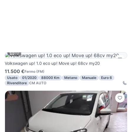
12
Volkswagen up! 1.0 eco up! Move up! 68cv my20
11.500 €
Fermo
(
FM
)
Usato
01/2020
88000 Km
Metano
Manuale
Euro 6
Rivenditore
CM AUTO