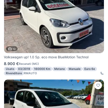
10
Volkswagen up! 1.0 5p. eco move BlueMotion Technol
8.900 €
Recanati
(
MC
)
Usato
03/2019
160000 Km
Metano
Manuale
Euro 6e
Rivenditore
RMAUTO