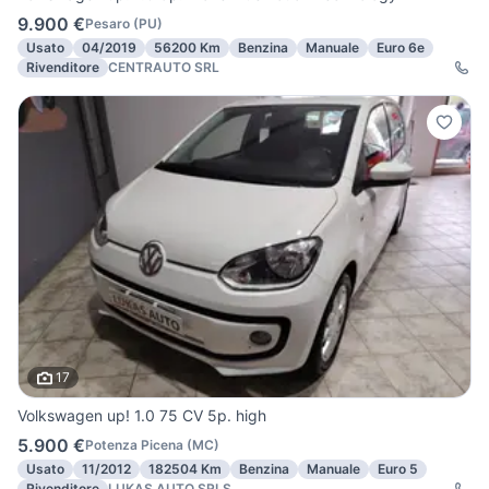
9.900 €
Pesaro
(
PU
)
Usato
04/2019
56200 Km
Benzina
Manuale
Euro 6e
Rivenditore
CENTRAUTO SRL
17
Volkswagen up! 1.0 75 CV 5p. high
5.900 €
Potenza Picena
(
MC
)
Usato
11/2012
182504 Km
Benzina
Manuale
Euro 5
Rivenditore
LUKAS AUTO SRLS