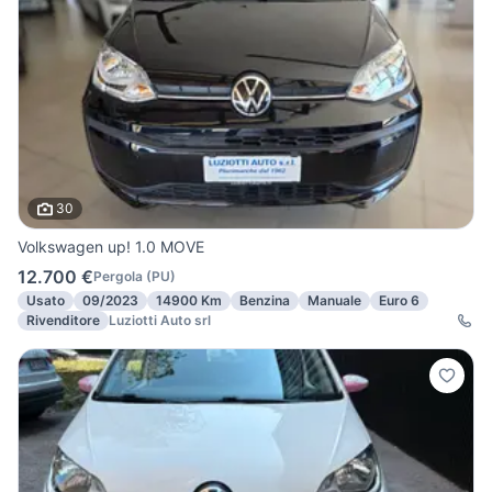
30
Volkswagen up! 1.0 MOVE
12.700 €
Pergola
(
PU
)
Usato
09/2023
14900 Km
Benzina
Manuale
Euro 6
Rivenditore
Luziotti Auto srl