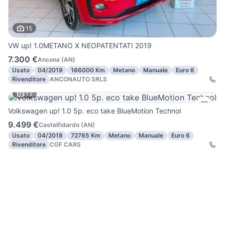
15
VW up! 1.0METANO X NEOPATENTATI 2019
7.300 €
Ancona
(
AN
)
Usato
04/2019
166000 Km
Metano
Manuale
Euro 6
Rivenditore
ANCONAUTO SRLS
13
Volkswagen up! 1.0 5p. eco take BlueMotion Technol
9.499 €
Castelfidardo
(
AN
)
Usato
04/2018
72765 Km
Metano
Manuale
Euro 6
Rivenditore
CGF CARS