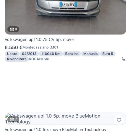
8
Volkswagen up! 1.0 75 CV 5p. move
6.550 €
Montecassiano
(
MC
)
Usato
04/2013
116046 Km
Benzina
Manuale
Euro 5
Rivenditore
ROGANI SRL
7
Volkswagen up! 1.0 5p. move BlueMotion Technology