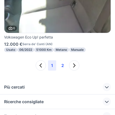
6
Volkswagen Eco Up! perfetta
12.000 €
Serra de' Conti
(
AN
)
Usato
06/2022
51000 Km
Metano
Manuale
1
2
Più cercati
Correlati
Richerche simili
Suggerimenti
Ricerche consigliate
fiat recanati
auto usate imola
nissan evalia
yamaha r1 1998 accessori
hyundai Ancona
pick up 4x4 usati
mitsubishi asx
reggio emilia moto