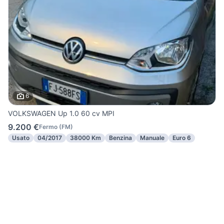
6
VOLKSWAGEN Up 1.0 60 cv MPI
9.200 €
Fermo
(
FM
)
Usato
04/2017
38000 Km
Benzina
Manuale
Euro 6