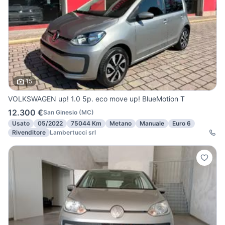
15
VOLKSWAGEN up! 1.0 5p. eco move up! BlueMotion T
12.300 €
San Ginesio
(
MC
)
Usato
05/2022
75044 Km
Metano
Manuale
Euro 6
Rivenditore
Lambertucci srl