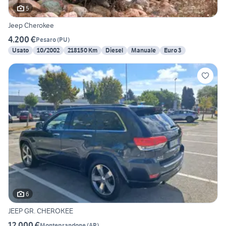
5
Jeep Cherokee
4.200 €
Pesaro
(
PU
)
Usato
10/2002
218150 Km
Diesel
Manuale
Euro 3
6
JEEP GR. CHEROKEE
12.000 €
Monteprandone
(
AP
)