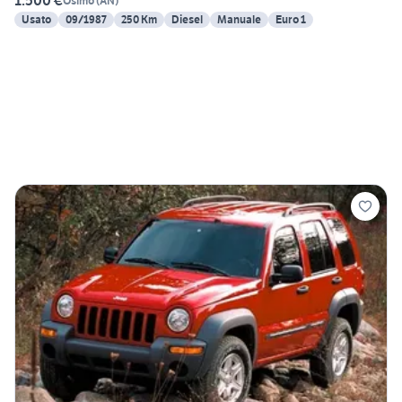
1.500 €
Osimo
(
AN
)
Usato
09/1987
250 Km
Diesel
Manuale
Euro 1