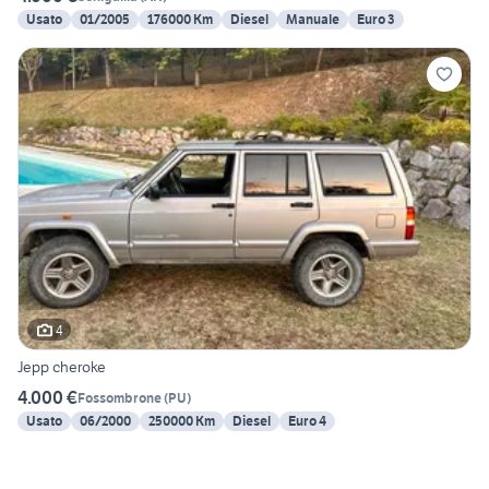
Usato
01/2005
176000 Km
Diesel
Manuale
Euro 3
4
Jepp cheroke
4.000 €
Fossombrone
(
PU
)
Usato
06/2000
250000 Km
Diesel
Euro 4