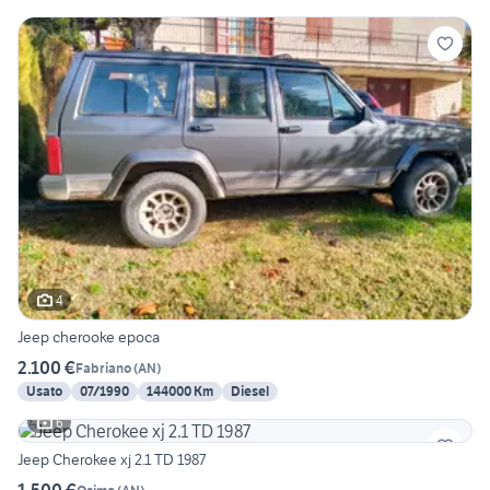
4
Jeep cherooke epoca
2.100 €
Fabriano
(
AN
)
Usato
07/1990
144000 Km
Diesel
6
Jeep Cherokee xj 2.1 TD 1987