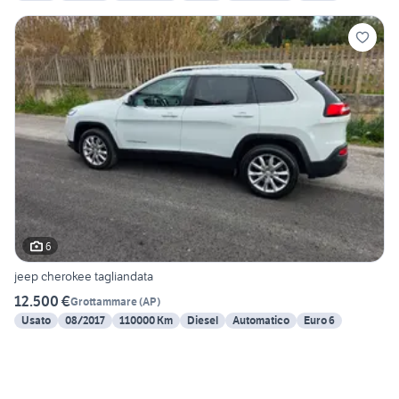
6
jeep cherokee tagliandata
12.500 €
Grottammare
(
AP
)
Usato
08/2017
110000 Km
Diesel
Automatico
Euro 6