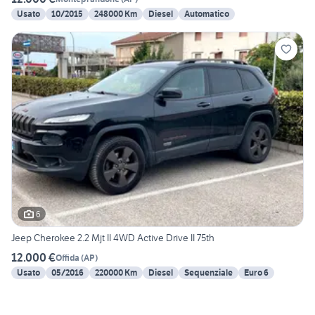
Usato
10/2015
248000 Km
Diesel
Automatico
6
Jeep Cherokee 2.2 Mjt II 4WD Active Drive II 75th
12.000 €
Offida
(
AP
)
Usato
05/2016
220000 Km
Diesel
Sequenziale
Euro 6