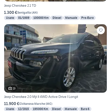
Jeep Cherokee 2.1 TD
1.300 €
Senigallia
(
AN
)
Usato
01/1989
100000 Km
Diesel
Manuale
Pre-Euro
19
Jeep Cherokee 2.0 Mjt II 4WD Active Drive I Longit
11.900 €
Civitanova Marche
(
MC
)
Usato
12/2015
195000 Km
Diesel
Manuale
Euro 6