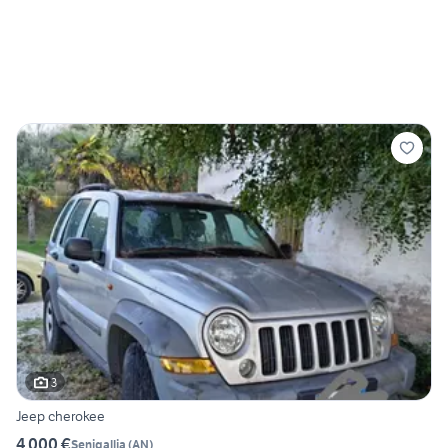
3
Jeep cherokee
4.000 €
Senigallia
(
AN
)