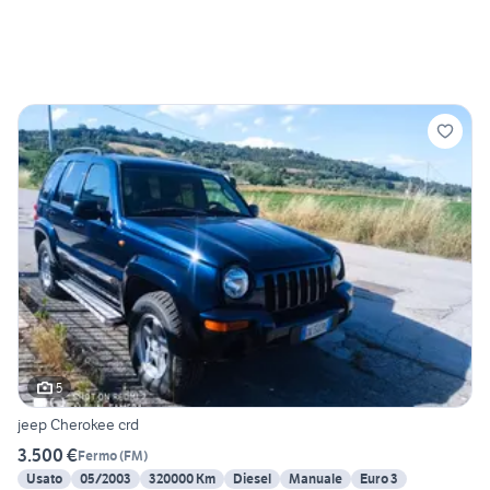
5
jeep Cherokee crd
3.500 €
Fermo
(
FM
)
Usato
05/2003
320000 Km
Diesel
Manuale
Euro 3