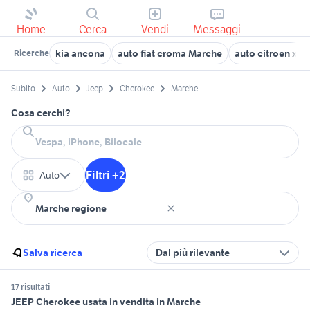
Home
Cerca
Vendi
Messaggi
kia ancona
auto fiat croma Marche
auto citroen xs
Ricerche
Subito
Auto
Jeep
Cherokee
Marche
Cosa cerchi?
Filtri +2
Auto
Salva ricerca
Dal più rilevante
17 risultati
JEEP Cherokee usata in vendita in Marche