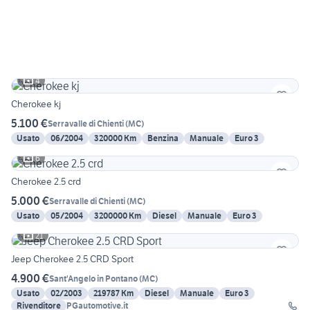
4
Cherokee kj
5.100 €
Serravalle di Chienti
(
MC
)
Usato
06/2004
320000 Km
Benzina
Manuale
Euro 3
6
Cherokee 2.5 crd
5.000 €
Serravalle di Chienti
(
MC
)
Usato
05/2004
3200000 Km
Diesel
Manuale
Euro 3
21
Jeep Cherokee 2.5 CRD Sport
4.900 €
Sant'Angelo in Pontano
(
MC
)
Usato
02/2003
219787 Km
Diesel
Manuale
Euro 3
Rivenditore
PGautomotive.it