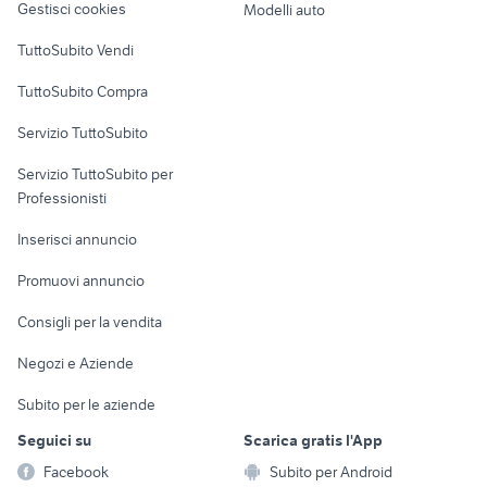
Gestisci cookies
Modelli auto
Case vacanza
TuttoSubito Vendi
Uffici e Locali
TuttoSubito Compra
commerciali
Servizio TuttoSubito
elettronica
per la casa e la
sports e hobby
Servizio TuttoSubito per
persona
Informatica
Animali
Professionisti
Arredamento e
Console e
Accessori per
Casalinghi
Inserisci annuncio
Videogiochi
animali
Elettrodomestici
Promuovi annuncio
Audio/Video
Musica e Film
Giardino e Fai da te
Consigli per la vendita
Fotografia
Libri e Riviste
Abbigliamento e
Negozi e Aziende
Telefonia
Strumenti Musicali
Accessori
Subito per le aziende
Sports
Tutto per i bambini
Seguici su
Scarica gratis l'App
Biciclette
Facebook
Subito per Android