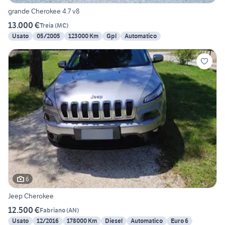
grande Cherokee 4.7 v8
13.000 €
Treia
(
MC
)
Usato
05/2005
123000 Km
Gpl
Automatico
6
Jeep Cherokee
12.500 €
Fabriano
(
AN
)
Usato
12/2016
178000 Km
Diesel
Automatico
Euro 6