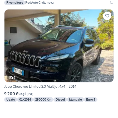
Rivenditore
RedAuto Civitanova
6
Jeep Cherokee Limited 2.0 Multijet 4x4 – 2014
9.200 €
Cagli
(
PU
)
Usato
01/2014
290000 Km
Diesel
Manuale
Euro 5