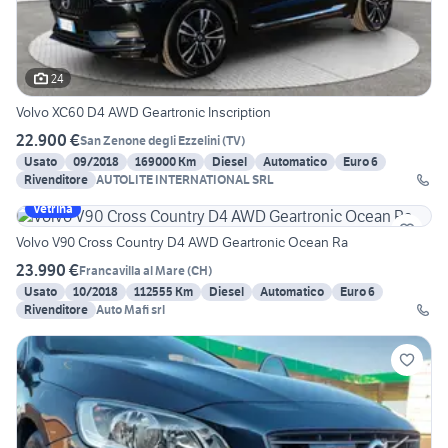
24
Volvo XC60 D4 AWD Geartronic Inscription
22.900 €
San Zenone degli Ezzelini
(
TV
)
Usato
09/2018
169000 Km
Diesel
Automatico
Euro 6
Rivenditore
AUTOLITE INTERNATIONAL SRL
Vetrina
Volvo V90 Cross Country D4 AWD Geartronic Ocean Ra
23.990 €
Francavilla al Mare
(
CH
)
Usato
10/2018
112555 Km
Diesel
Automatico
Euro 6
Rivenditore
Auto Mafi srl