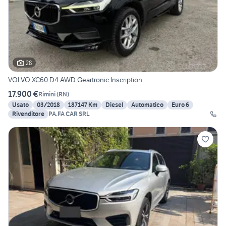
28
VOLVO XC60 D4 AWD Geartronic Inscription
17.900 €
Rimini
(
RN
)
Usato
03/2018
187147 Km
Diesel
Automatico
Euro 6
Rivenditore
PA.FA CAR SRL