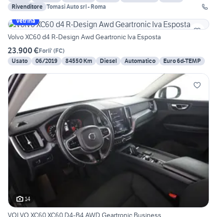
Rivenditore
Tomasi Auto srl - Roma
Vetrina
Volvo XC60 d4 R-Design Awd Geartronic Iva Esposta
23.900 €
Forli'
(
FC
)
Usato
06/2019
84550 Km
Diesel
Automatico
Euro 6d-TEMP
14
VOLVO XC60 XC60 D4-B4 AWD Geartronic Business