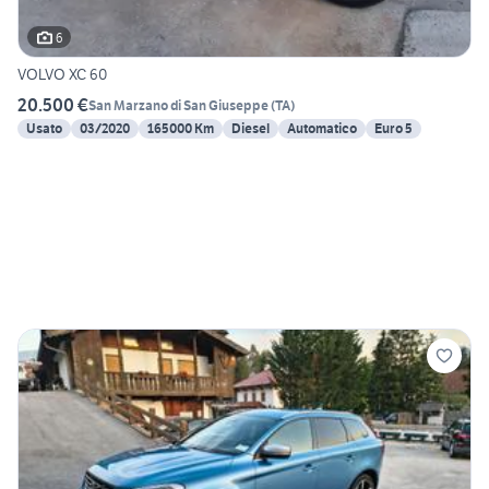
6
VOLVO XC 60
20.500 €
San Marzano di San Giuseppe
(
TA
)
Usato
03/2020
165000 Km
Diesel
Automatico
Euro 5