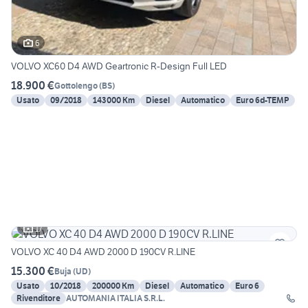
6
VOLVO XC60 D4 AWD Geartronic R-Design Full LED
18.900 €
Gottolengo
(
BS
)
Usato
09/2018
143000 Km
Diesel
Automatico
Euro 6d-TEMP
17
VOLVO XC 40 D4 AWD 2000 D 190CV R.LINE
15.300 €
Buja
(
UD
)
Usato
10/2018
200000 Km
Diesel
Automatico
Euro 6
Rivenditore
AUTOMANIA ITALIA S.R.L.