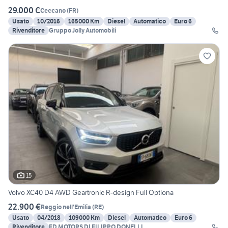
29.000 €
Ceccano
(
FR
)
Usato
10/2016
165000 Km
Diesel
Automatico
Euro 6
Rivenditore
Gruppo Jolly Automobili
15
Volvo XC40 D4 AWD Geartronic R-design Full Optiona
22.900 €
Reggio nell'Emilia
(
RE
)
Usato
04/2018
109000 Km
Diesel
Automatico
Euro 6
Rivenditore
FD MOTORS DI FILIPPO DONELLI