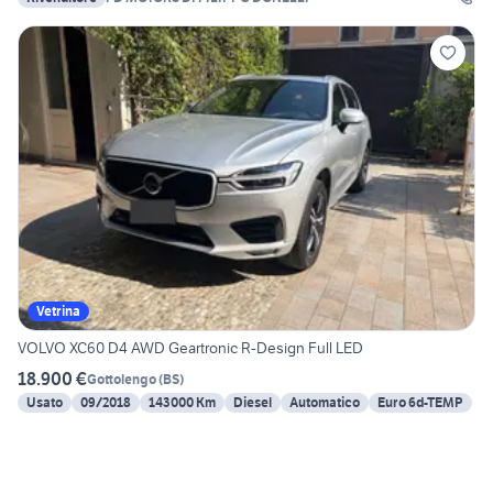
Vetrina
VOLVO XC60 D4 AWD Geartronic R-Design Full LED
18.900 €
Gottolengo
(
BS
)
Usato
09/2018
143000 Km
Diesel
Automatico
Euro 6d-TEMP