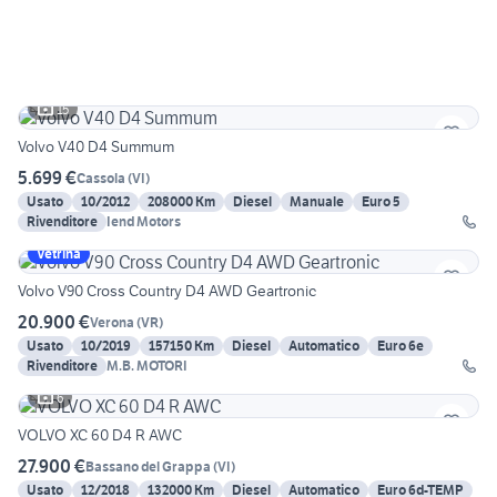
15
Volvo V40 D4 Summum
5.699 €
Cassola
(
VI
)
Usato
10/2012
208000 Km
Diesel
Manuale
Euro 5
Rivenditore
Iend Motors
Vetrina
Volvo V90 Cross Country D4 AWD Geartronic
20.900 €
Verona
(
VR
)
Usato
10/2019
157150 Km
Diesel
Automatico
Euro 6e
Rivenditore
M.B. MOTORI
6
VOLVO XC 60 D4 R AWC
27.900 €
Bassano del Grappa
(
VI
)
Usato
12/2018
132000 Km
Diesel
Automatico
Euro 6d-TEMP