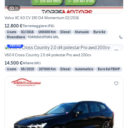
28
Volvo XC 60 CV 190 D4 Momentum 02/2016
12.800 €
Torremaggiore
(
FG
)
Usato
02/2016
198000 Km
Diesel
Manuale
Euro 6e
Rivenditore
TORREMOTORS SRL
Vetrina
V60 II Cross Country 2.0 d4 polestar Pro awd 200cv
14.500 €
Milano
(
MI
)
Usato
05/2020
207000 Km
Diesel
Automatico
Euro 6d-TEMP