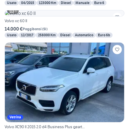
Usato
04/2015
123000 Km
Diesel
Manuale
Euro 6
3
Volvo xc 60 II
14.000 €
Poggibonsi
(
SI
)
Usato
12/2017
258000 Km
Diesel
Automatico
Euro 6b
Vetrina
Volvo XC90 II 2015 2.0 d4 Business Plus geart...