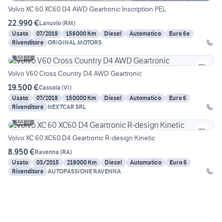
Volvo XC 60 XC60 D4 AWD Geartronic Inscription PEL
22.990 €
Lanuvio
(
RM
)
Usato
07/2019
156000 Km
Diesel
Automatico
Euro 6e
Rivenditore
ORIGINAL MOTORS
21
Volvo V60 Cross Country D4 AWD Geartronic
19.500 €
Cassola
(
VI
)
Usato
07/2019
150000 Km
Diesel
Automatico
Euro 6
Rivenditore
NEXTCAR SRL
11
Volvo XC 60 XC60 D4 Geartronic R-design Kinetic
8.950 €
Ravenna
(
RA
)
Usato
03/2015
219000 Km
Diesel
Automatico
Euro 6
Rivenditore
AUTOPASSIONE RAVENNA