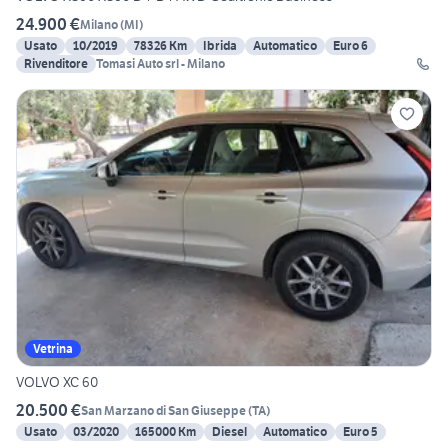
24.900 €
Milano
(
MI
)
Usato
10/2019
78326 Km
Ibrida
Automatico
Euro 6
Rivenditore
Tomasi Auto srl - Milano
Vetrina
VOLVO XC 60
20.500 €
San Marzano di San Giuseppe
(
TA
)
Usato
03/2020
165000 Km
Diesel
Automatico
Euro 5