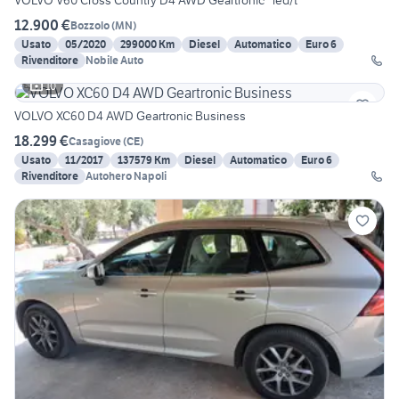
VOLVO V60 Cross Country D4 AWD Geartronic *led/t
12.900 €
Bozzolo
(
MN
)
Usato
05/2020
299000 Km
Diesel
Automatico
Euro 6
Rivenditore
Nobile Auto
10
VOLVO XC60 D4 AWD Geartronic Business
18.299 €
Casagiove
(
CE
)
Usato
11/2017
137579 Km
Diesel
Automatico
Euro 6
Rivenditore
Autohero Napoli