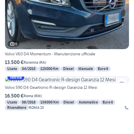
6
Volvo V60 D4 Momentum - Manutenzione ufficiale
13.500 €
Ravenna
(
RA
)
Usato
04/2015
123000 Km
Diesel
Manuale
Euro 6
Vetrina
Volvo S90 D4 Geartronic R-design Garanzia 12 Mesi
16.500 €
Roma
(
RM
)
Usato
08/2018
136000 Km
Diesel
Automatico
Euro 6
Rivenditore
ROMA 23