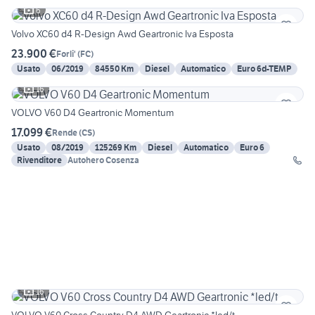
6
Volvo XC60 d4 R-Design Awd Geartronic Iva Esposta
23.900 €
Forli'
(
FC
)
Usato
06/2019
84550 Km
Diesel
Automatico
Euro 6d-TEMP
16
VOLVO V60 D4 Geartronic Momentum
17.099 €
Rende
(
CS
)
Usato
08/2019
125269 Km
Diesel
Automatico
Euro 6
Rivenditore
Autohero Cosenza
16