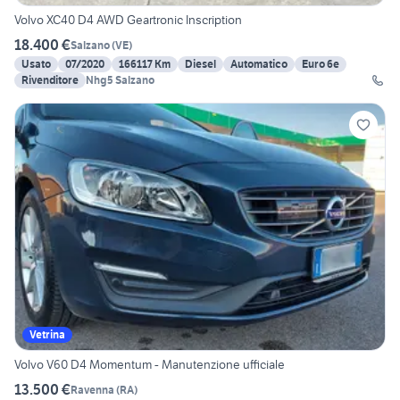
Volvo XC40 D4 AWD Geartronic Inscription
18.400 €
Salzano
(
VE
)
Usato
07/2020
166117 Km
Diesel
Automatico
Euro 6e
Rivenditore
Nhg5 Salzano
Vetrina
Volvo V60 D4 Momentum - Manutenzione ufficiale
13.500 €
Ravenna
(
RA
)