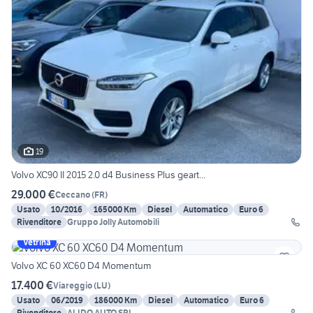
19
Volvo XC90 II 2015 2.0 d4 Business Plus geart...
29.000 €
Ceccano
(
FR
)
Usato
10/2016
165000 Km
Diesel
Automatico
Euro 6
Rivenditore
Gruppo Jolly Automobili
Vetrina
Volvo XC 60 XC60 D4 Momentum
17.400 €
Viareggio
(
LU
)
Usato
06/2019
186000 Km
Diesel
Automatico
Euro 6
Rivenditore
ALIDO AUTO SRL