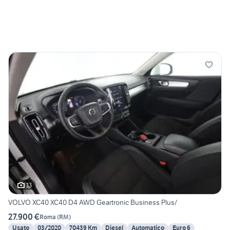
13
VOLVO XC40 XC40 D4 AWD Geartronic Business Plus/
27.900 €
Roma
(
RM
)
Usato
03/2020
70439 Km
Diesel
Automatico
Euro 6