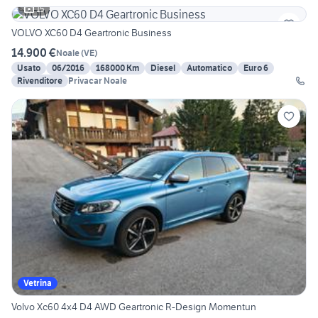
15
VOLVO XC60 D4 Geartronic Business
14.900 €
Noale
(
VE
)
Usato
06/2016
168000 Km
Diesel
Automatico
Euro 6
Rivenditore
Privacar Noale
Vetrina
Volvo Xc60 4x4 D4 AWD Geartronic R-Design Momentun