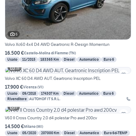
6
Volvo Xc60 4x4 D4 AWD Geartronic R-Design Momentun
16.500 €
Castello-Molina di Fiemme
(
TN
)
Usato
11/2015
183365 Km
Diesel
Automatico
Euro 6
28
Volvo XC 60 D4 AWD AUT. Geartronic Inscription PEL
17.900 €
Vicenza
(
VI
)
Usato
09/2018
174307 Km
Diesel
Automatico
Euro 6
Rivenditore
AUTOHOF IT S.R.L.
6
V60 II Cross Country 2.0 d4 polestar Pro awd 200cv
14.500 €
Milano
(
MI
)
Usato
05/2020
207000 Km
Diesel
Automatico
Euro 6d-TEMP