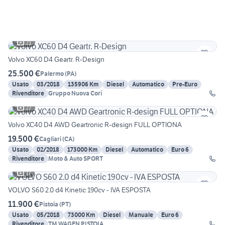
21
Volvo XC60 D4 Geartr. R-Design
25.500 €
Palermo
(
PA
)
Usato
03/2018
135906 Km
Diesel
Automatico
Pre-Euro
Rivenditore
Gruppo Nuova Cori
27
Volvo XC40 D4 AWD Geartronic R-design FULL OPTIONA
19.500 €
Cagliari
(
CA
)
Usato
02/2018
173000 Km
Diesel
Automatico
Euro 6
Rivenditore
Moto & Auto SPORT
17
VOLVO S60 2.0 d4 Kinetic 190cv - IVA ESPOSTA
11.900 €
Pistoia
(
PT
)
Usato
05/2018
73000 Km
Diesel
Manuale
Euro 6
Rivenditore
TM WAGEN PISTOIA