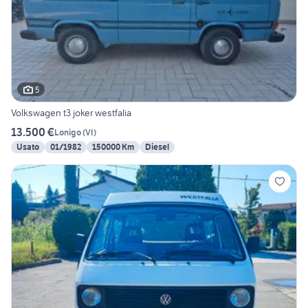
5
Volkswagen t3 joker westfalia
13.500 €
Lonigo
(
VI
)
Usato
01/1982
150000 Km
Diesel