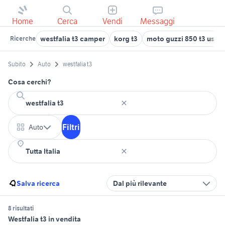
Home
Cerca
Vendi
Messaggi
westfalia t3 camper
korg t3
moto guzzi 850 t3 usata
Ricerche
Subito
Auto
westfalia t3
Cosa cerchi?
Filtri
Auto
Salva ricerca
Dal più rilevante
8 risultati
Westfalia t3 in vendita