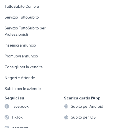
Uffici e Locali
TuttoSubito Compra
commerciali
Servizio TuttoSubito
elettronica
per la casa e la
sports e hobby
Servizio TuttoSubito per
persona
Informatica
Animali
Professionisti
Arredamento e
Console e
Accessori per
Casalinghi
Inserisci annuncio
Videogiochi
animali
Elettrodomestici
Promuovi annuncio
Audio/Video
Musica e Film
Giardino e Fai da te
Consigli per la vendita
Fotografia
Libri e Riviste
Abbigliamento e
Negozi e Aziende
Telefonia
Strumenti Musicali
Accessori
Subito per le aziende
Sports
Tutto per i bambini
Seguici su
Scarica gratis l'App
Biciclette
Facebook
Subito per Android
Collezionismo
TikTok
Subito per iOS