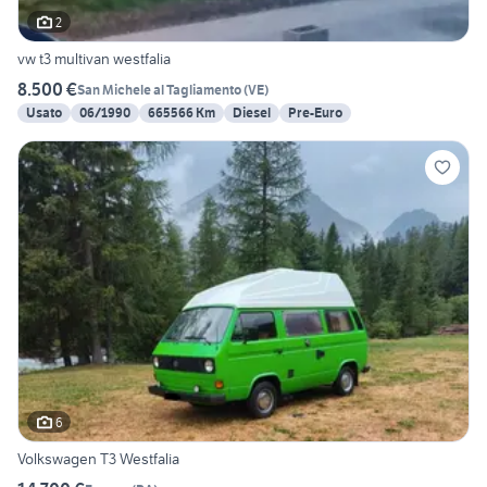
2
vw t3 multivan westfalia
8.500 €
San Michele al Tagliamento
(
VE
)
Usato
06/1990
665566 Km
Diesel
Pre-Euro
6
Volkswagen T3 Westfalia