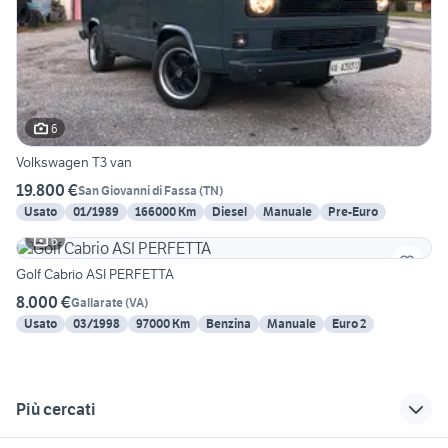
6
Volkswagen T3 van
19.800 €
San Giovanni di Fassa
(
TN
)
Usato
01/1989
166000 Km
Diesel
Manuale
Pre-Euro
6
Golf Cabrio ASI PERFETTA
8.000 €
Gallarate
(
VA
)
Usato
03/1998
97000 Km
Benzina
Manuale
Euro 2
Più cercati