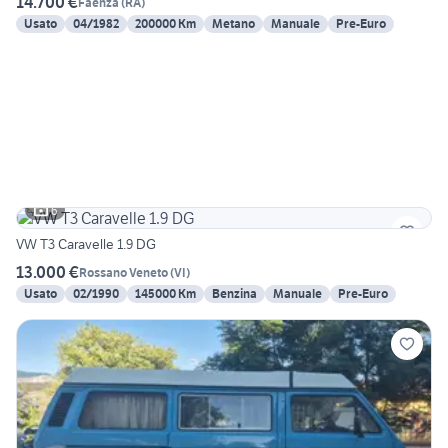
14.700 €
Faenza
(
RA
)
Usato
04/1982
200000 Km
Metano
Manuale
Pre-Euro
6
VW T3 Caravelle 1.9 DG
13.000 €
Rossano Veneto
(
VI
)
Usato
02/1990
145000 Km
Benzina
Manuale
Pre-Euro