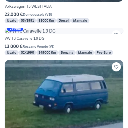
Volkswagen T3 WESTFALIA
22.000 €
Domodossola
(
VB
)
Usato
03/1991
91000 Km
Diesel
Manuale
Vetrina
VW T3 Caravelle 1.9 DG
13.000 €
Rossano Veneto
(
VI
)
Usato
02/1990
145000 Km
Benzina
Manuale
Pre-Euro