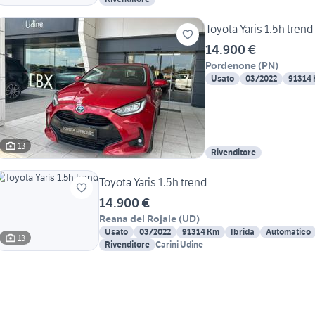
Toyota Yaris 1.5h trend
14.900 €
Pordenone
(
PN
)
Usato
03/2022
91314
13
Rivenditore
Toyota Yaris 1.5h trend
14.900 €
Reana del Rojale
(
UD
)
Usato
03/2022
91314 Km
Ibrida
Automatico
13
Rivenditore
Carini Udine