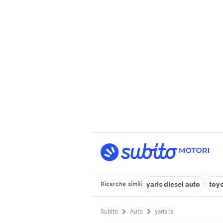
yaris diesel auto
toyo
Ricerche
simili
Subito
Auto
yaris ts