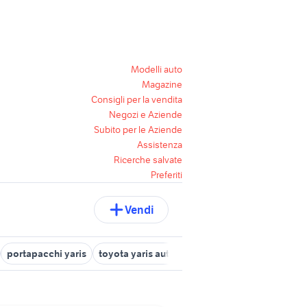
Modelli auto
Magazine
Consigli per la vendita
Negozi e Aziende
Subito per le Aziende
Assistenza
Ricerche salvate
Preferiti
Vendi
portapacchi yaris
toyota yaris auto Veneto
alfa 155 ts
yaris 