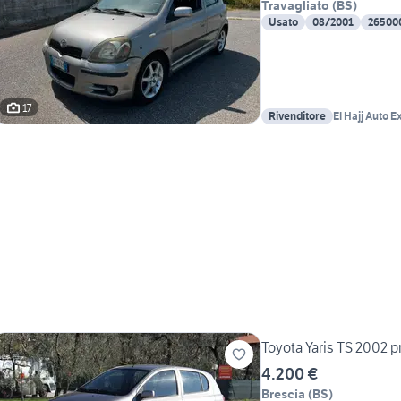
Travagliato
(
BS
)
Usato
08/2001
26500
17
Rivenditore
El Hajj Auto E
Toyota Yaris TS 2002 p
4.200 €
Brescia
(
BS
)