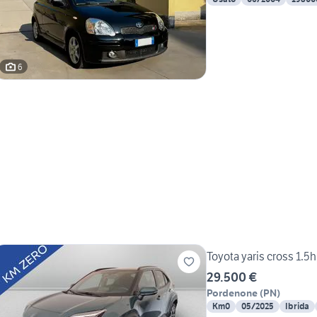
6
Toyota yaris cross 1.5
29.500 €
Pordenone
(
PN
)
Km0
05/2025
Ibrida