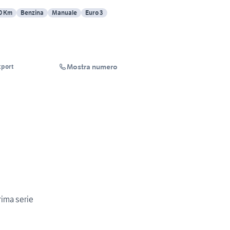
0 Km
Benzina
Manuale
Euro 3
Mostra numero
xport
rima serie