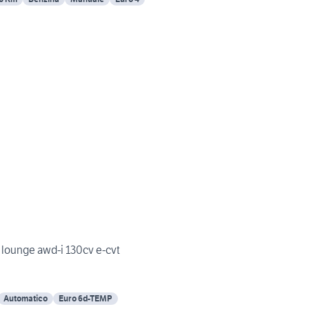
h lounge awd-i 130cv e-cvt
Automatico
Euro 6d-TEMP