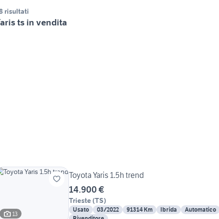
8 risultati
aris ts in vendita
Toyota Yaris 1.5h trend
14.900 €
Trieste
(
TS
)
Usato
03/2022
91314 Km
Ibrida
Automatico
13
Rivenditore