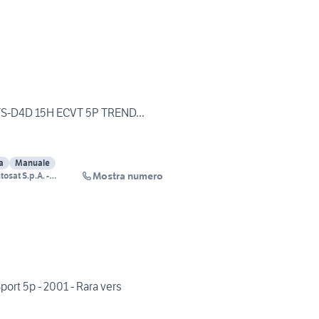
3-TS-D4D 15H ECVT 5P TREND...
a
Manuale
Mostra numero
osat S.p.A. -
e
Sport 5p - 2001 - Rara vers