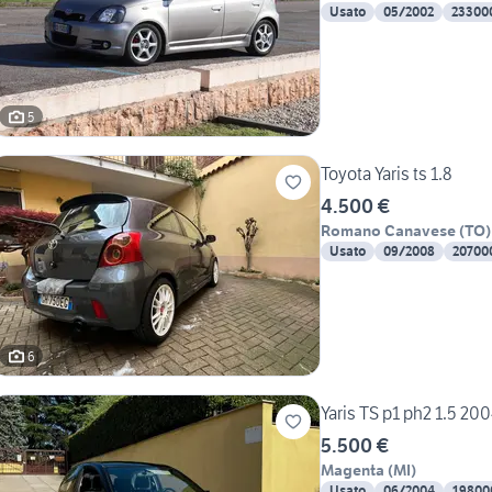
Usato
05/2002
23300
5
Toyota Yaris ts 1.8
4.500 €
Romano Canavese
(
TO
)
Usato
09/2008
20700
6
Yaris TS p1 ph2 1.5 20
5.500 €
Magenta
(
MI
)
Usato
06/2004
19800