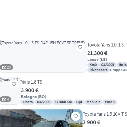
Toyota Yaris 1.0-1.
21.300 €
Lecce
(
LE
)
Km0
03/2025
Ibrid
20
Rivenditore
Gruppo Aut
AutoVillag
Yaris 1.8 TS
3.900 €
Bologna
(
BO
)
4
Usato
03/2009
172000 Km
Gpl
Manuale
Euro 5
Toyota Yaris 1.5 16V T 
3.900 €