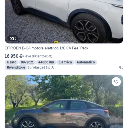
6
CITROEN E-C4 motore elettrico 136 CV Feel Pack
16.950 €
Pieve di Cento
(
BO
)
Usato
09/2021
44600 Km
Elettrica
Automatico
Rivenditore
Eurotarget S.p.A