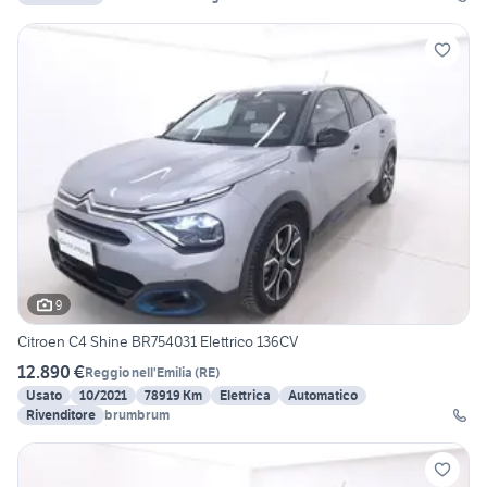
9
Citroen C4 Shine BR754031 Elettrico 136CV
12.890 €
Reggio nell'Emilia
(
RE
)
Usato
10/2021
78919 Km
Elettrica
Automatico
Rivenditore
brumbrum