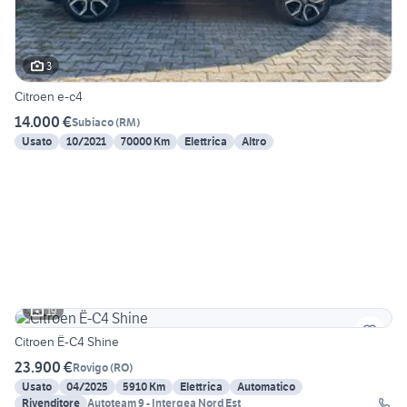
3
Citroen e-c4
14.000 €
Subiaco
(
RM
)
Usato
10/2021
70000 Km
Elettrica
Altro
19
Citroen Ë-C4 Shine
23.900 €
Rovigo
(
RO
)
Usato
04/2025
5910 Km
Elettrica
Automatico
Rivenditore
Autoteam 9 - Intergea Nord Est