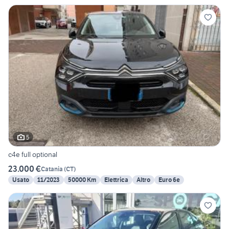
5
c4e full optional
23.000 €
Catania
(
CT
)
Usato
11/2023
50000 Km
Elettrica
Altro
Euro 6e