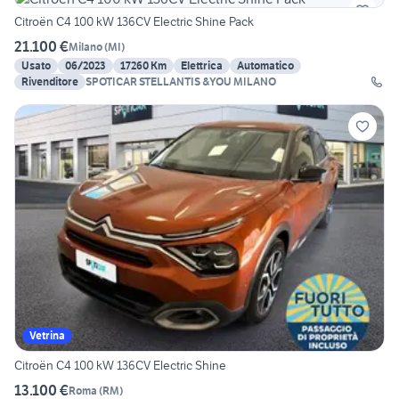
Citroën C4 100 kW 136CV Electric Shine Pack
21.100 €
Milano
(
MI
)
Usato
06/2023
17260 Km
Elettrica
Automatico
Rivenditore
SPOTICAR STELLANTIS &YOU MILANO
Vetrina
Citroën C4 100 kW 136CV Electric Shine
13.100 €
Roma
(
RM
)