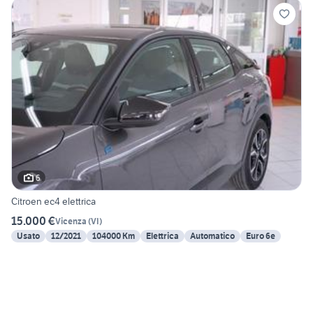
6
Citroen ec4 elettrica
15.000 €
Vicenza
(
VI
)
Usato
12/2021
104000 Km
Elettrica
Automatico
Euro 6e