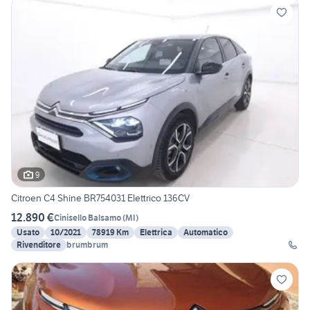
9
Citroen C4 Shine BR754031 Elettrico 136CV
12.890 €
Cinisello Balsamo
(
MI
)
Usato
10/2021
78919 Km
Elettrica
Automatico
Rivenditore
brumbrum