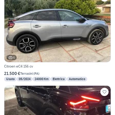
6
Citroen eC4 156 cv
21.500 €
Terrasini
(
PA
)
Usato
05/2024
24000 Km
Elettrica
Automatico