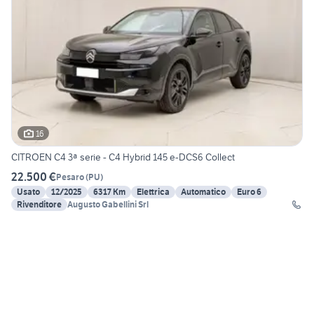
16
CITROEN C4 3ª serie - C4 Hybrid 145 e-DCS6 Collect
22.500 €
Pesaro
(
PU
)
Usato
12/2025
6317 Km
Elettrica
Automatico
Euro 6
Rivenditore
Augusto Gabellini Srl