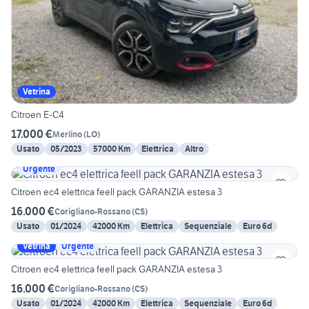
Vetrina
Citroen E-C4
17.000 €
Merlino
(
LO
)
Usato
05/2023
57000 Km
Elettrica
Altro
Urgente
Citroen ec4 elettrica feell pack GARANZIA estesa 3
16.000 €
Corigliano-Rossano
(
CS
)
Usato
01/2024
42000 Km
Elettrica
Sequenziale
Euro 6d
Vetrina
Urgente
Citroen ec4 elettrica feell pack GARANZIA estesa 3
16.000 €
Corigliano-Rossano
(
CS
)
Usato
01/2024
42000 Km
Elettrica
Sequenziale
Euro 6d