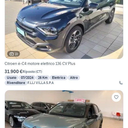
19
Citroen ë-C4 motore elettrico 136 CV Plus
31.900 €
Riposto
(
CT
)
Usato
07/2024
26 Km
Elettrica
Altro
Rivenditore
F.LLI VILLA S.P.A