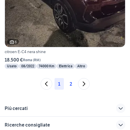
6
citroen E-C4 nera shine
18.500 €
Roma
(
RM
)
Usato
08/2022
74000 Km
Elettrica
Altro
1
2
Più cercati
Correlati
Richerche simili
Suggerimenti
Ricerche consigliate
mahindra usata
renault trafic
trincia per trattore