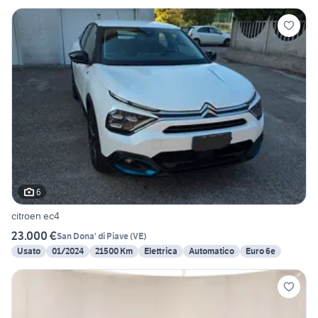
6
citroen ec4
23.000 €
San Dona' di Piave
(
VE
)
Usato
01/2024
21500 Km
Elettrica
Automatico
Euro 6e