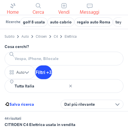
Home
Cerca
Vendi
Messaggi
golf 8 usata
auto cabrio
regalo auto Roma
toyota
Ricerche
Subito
Auto
Citroen
C4
Elettrica
Cosa cerchi?
Filtri +3
Auto
Salva ricerca
Dal più rilevante
44 risultati
CITROEN C4 Elettrica usata in vendita