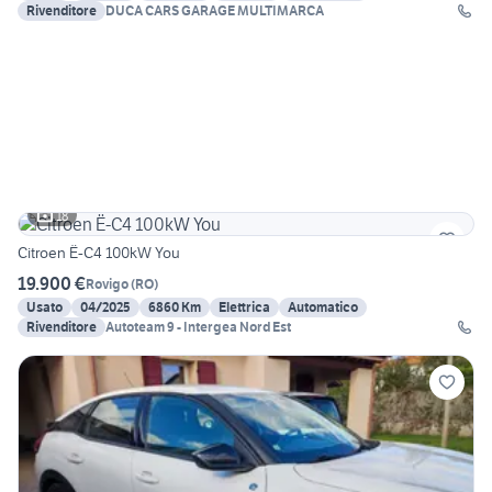
Rivenditore
DUCA CARS GARAGE MULTIMARCA
18
Citroen Ë-C4 100kW You
19.900 €
Rovigo
(
RO
)
Usato
04/2025
6860 Km
Elettrica
Automatico
Rivenditore
Autoteam 9 - Intergea Nord Est