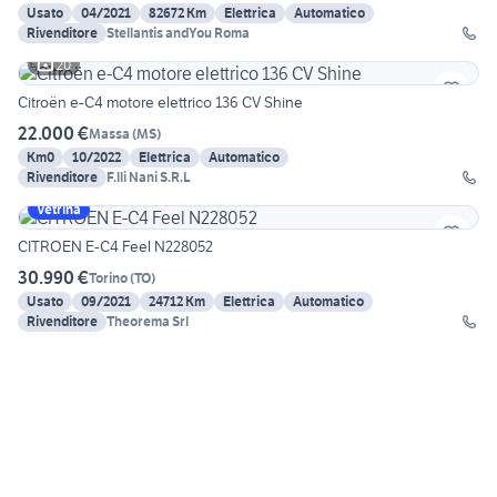
Usato
04/2021
82672 Km
Elettrica
Automatico
Rivenditore
Stellantis andYou Roma
20
Citroën e-C4 motore elettrico 136 CV Shine
22.000 €
Massa
(
MS
)
Km0
10/2022
Elettrica
Automatico
Rivenditore
F.lli Nani S.R.L
Vetrina
CITROEN E-C4 Feel N228052
30.990 €
Torino
(
TO
)
Usato
09/2021
24712 Km
Elettrica
Automatico
Rivenditore
Theorema Srl