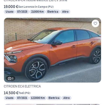
CITROEN e-C4 motore elettrico 136 CV Shine
19.000 €
San Lorenzo in Campo
(
PU
)
Usato
07/2025
21000 Km
Elettrica
Altro
6
CITROEN EC4 ELETTRICA
14.500 €
Todi
(
PG
)
Usato
07/2021
122000 Km
Elettrica
Altro