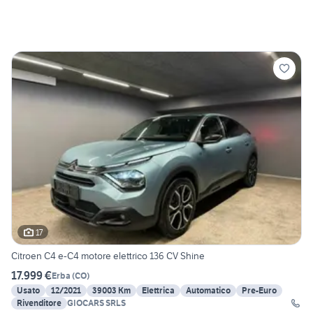
17
Citroen C4 e-C4 motore elettrico 136 CV Shine
17.999 €
Erba
(
CO
)
Usato
12/2021
39003 Km
Elettrica
Automatico
Pre-Euro
Rivenditore
GIOCARS SRLS