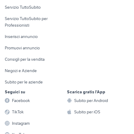
Servizio TuttoSubito
elettronica
per la casa e la
sports e hobby
Servizio TuttoSubito per
persona
Informatica
Animali
Professionisti
Arredamento e
Console e
Accessori per
Casalinghi
Inserisci annuncio
Videogiochi
animali
Elettrodomestici
Promuovi annuncio
Audio/Video
Musica e Film
Giardino e Fai da te
Consigli per la vendita
Fotografia
Libri e Riviste
Abbigliamento e
Negozi e Aziende
Telefonia
Strumenti Musicali
Accessori
Subito per le aziende
Sports
Tutto per i bambini
Seguici su
Scarica gratis l'App
Biciclette
Facebook
Subito per Android
Collezionismo
TikTok
Subito per iOS
Instagram