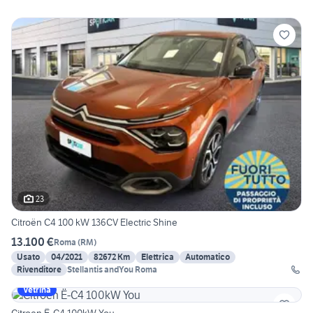
23
Citroën C4 100 kW 136CV Electric Shine
13.100 €
Roma
(
RM
)
Usato
04/2021
82672 Km
Elettrica
Automatico
Rivenditore
Stellantis andYou Roma
Vetrina