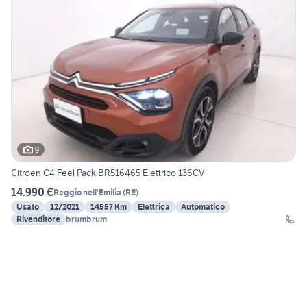
9
Citroen C4 Feel Pack BR516465 Elettrico 136CV
14.990 €
Reggio nell'Emilia
(
RE
)
Usato
12/2021
14557 Km
Elettrica
Automatico
Rivenditore
brumbrum