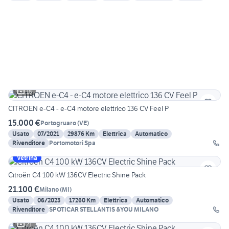
18
CITROEN e-C4 - e-C4 motore elettrico 136 CV Feel P
15.000 €
Portogruaro
(
VE
)
Usato
07/2021
29876 Km
Elettrica
Automatico
Rivenditore
Portomotori Spa
Vetrina
Citroën C4 100 kW 136CV Electric Shine Pack
21.100 €
Milano
(
MI
)
Usato
06/2023
17260 Km
Elettrica
Automatico
Rivenditore
SPOTICAR STELLANTIS &YOU MILANO
21