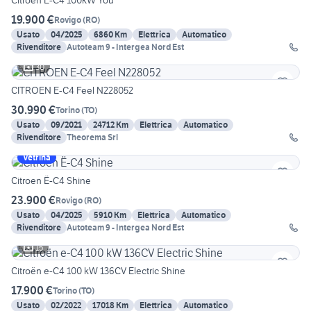
Citroen Ë-C4 100kW You
19.900 €
Rovigo
(
RO
)
Usato
04/2025
6860 Km
Elettrica
Automatico
Rivenditore
Autoteam 9 - Intergea Nord Est
30
CITROEN E-C4 Feel N228052
30.990 €
Torino
(
TO
)
Usato
09/2021
24712 Km
Elettrica
Automatico
Rivenditore
Theorema Srl
Vetrina
Citroen Ë-C4 Shine
23.900 €
Rovigo
(
RO
)
Usato
04/2025
5910 Km
Elettrica
Automatico
Rivenditore
Autoteam 9 - Intergea Nord Est
15
Citroën e-C4 100 kW 136CV Electric Shine
17.900 €
Torino
(
TO
)
Usato
02/2022
17018 Km
Elettrica
Automatico