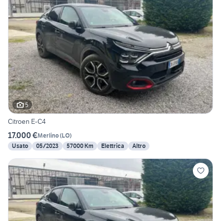
5
Citroen E-C4
17.000 €
Merlino
(
LO
)
Usato
05/2023
57000 Km
Elettrica
Altro