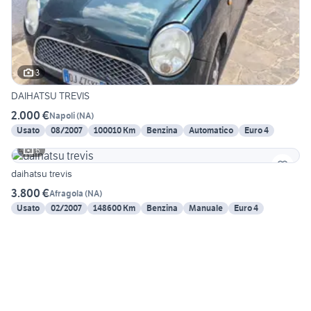
3
DAIHATSU TREVIS
2.000 €
Napoli
(
NA
)
Usato
08/2007
100010 Km
Benzina
Automatico
Euro 4
6
daihatsu trevis
3.800 €
Afragola
(
NA
)
Usato
02/2007
148600 Km
Benzina
Manuale
Euro 4