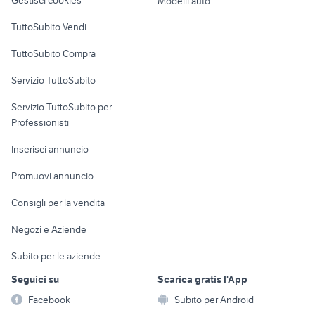
Gestisci cookies
Modelli auto
Case vacanza
TuttoSubito Vendi
Uffici e Locali
TuttoSubito Compra
commerciali
Servizio TuttoSubito
elettronica
per la casa e la
sports e hobby
Servizio TuttoSubito per
persona
Informatica
Animali
Professionisti
Arredamento e
Console e
Accessori per
Casalinghi
Inserisci annuncio
Videogiochi
animali
Elettrodomestici
Promuovi annuncio
Audio/Video
Musica e Film
Giardino e Fai da te
Consigli per la vendita
Fotografia
Libri e Riviste
Abbigliamento e
Negozi e Aziende
Telefonia
Strumenti Musicali
Accessori
Subito per le aziende
Sports
Tutto per i bambini
Seguici su
Scarica gratis l'App
Biciclette
Facebook
Subito per Android