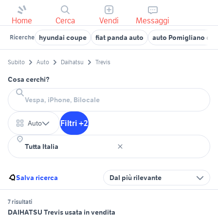
Home
Cerca
Vendi
Messaggi
hyundai coupe
fiat panda auto
auto Pomigliano dA
Ricerche
Subito
Auto
Daihatsu
Trevis
Cosa cerchi?
Filtri +2
Auto
Salva ricerca
Dal più rilevante
7 risultati
DAIHATSU Trevis usata in vendita