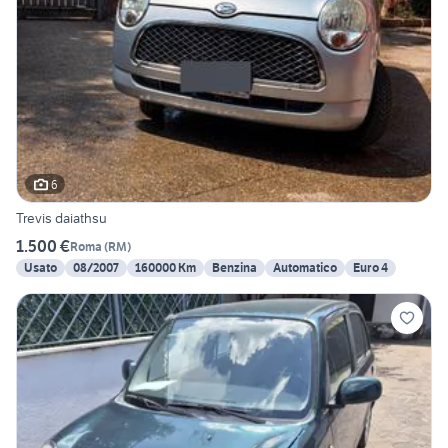
6
Trevis daiathsu
1.500 €
Roma
(
RM
)
Usato
08/2007
160000 Km
Benzina
Automatico
Euro 4