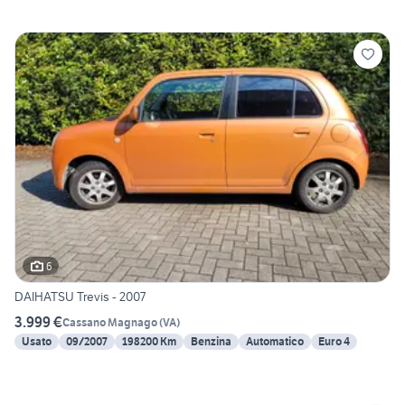
6
DAIHATSU Trevis - 2007
3.999 €
Cassano Magnago
(
VA
)
Usato
09/2007
198200 Km
Benzina
Automatico
Euro 4