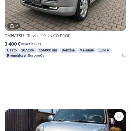
16
DAIHATSU - Trevis - 1.0 UNICO PROP.
3.400 €
Venezia
(
VE
)
Usato
10/2007
156000 Km
Benzina
Manuale
Euro 4
Rivenditore
EuropeCar