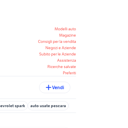
Modelli auto
Magazine
Consigli per la vendita
Negozi e Aziende
Subito per le Aziende
Assistenza
Ricerche salvate
Preferiti
Vendi
evrolet spark
auto usate pescara
enel auto
auto solo passag