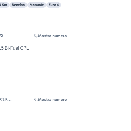
9 Km
Benzina
Manuale
Euro 4
Mostra numero
TO
.5 Bi-Fuel GPL
Mostra numero
 S.R.L.