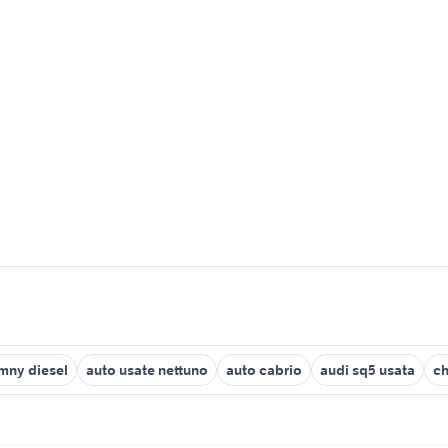
imny diesel
auto usate nettuno
auto cabrio
audi sq5 usata
ch