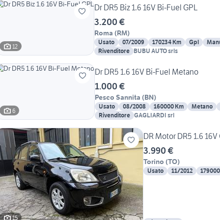
Dr DR5 Biz 1.6 16V Bi-Fuel GPL
3.200 €
Roma
(
RM
)
Usato
07/2009
170234 Km
Gpl
Man
12
Rivenditore
BUBU AUTO srls
Dr DR5 1.6 16V Bi-Fuel Metano
1.000 €
Pesco Sannita
(
BN
)
Usato
08/2008
160000 Km
Metano
6
Rivenditore
GAGLIARDI srl
DR Motor DR5 1.6 16V
3.990 €
Torino
(
TO
)
Usato
11/2012
179000
15