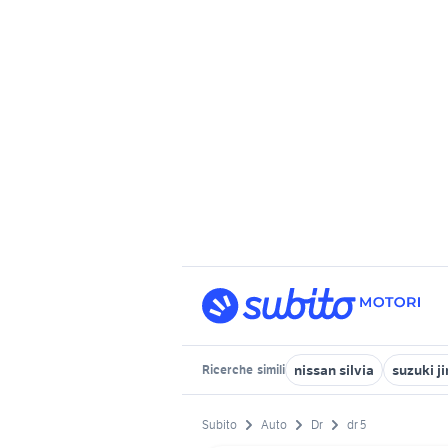
nissan silvia
suzuki j
Ricerche
simili
Subito
Auto
Dr
dr 5