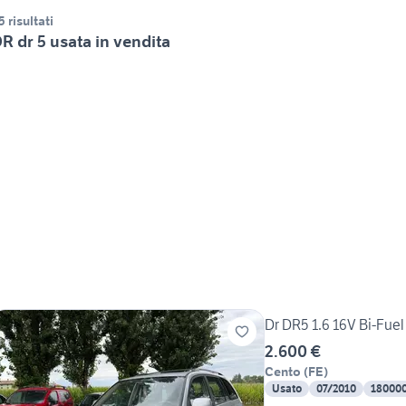
5 risultati
R dr 5 usata in vendita
Dr DR5 1.6 16V Bi-Fue
2.600 €
Cento
(
FE
)
Usato
07/2010
18000