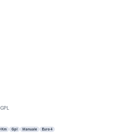
l GPL
0 Km
Gpl
Manuale
Euro 4