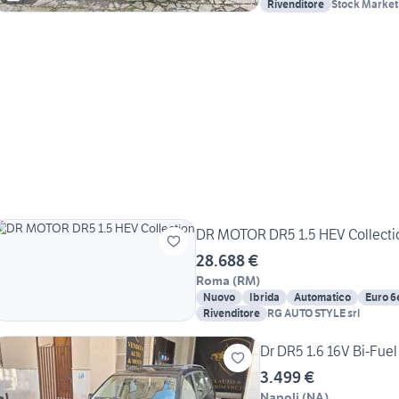
Rivenditore
Stock Market
DR MOTOR DR5 1.5 HEV Collecti
28.688 €
Roma
(
RM
)
Nuovo
Ibrida
Automatico
Euro 6
Rivenditore
RG AUTO STYLE srl
Dr DR5 1.6 16V Bi-Fue
3.499 €
Napoli
(
NA
)