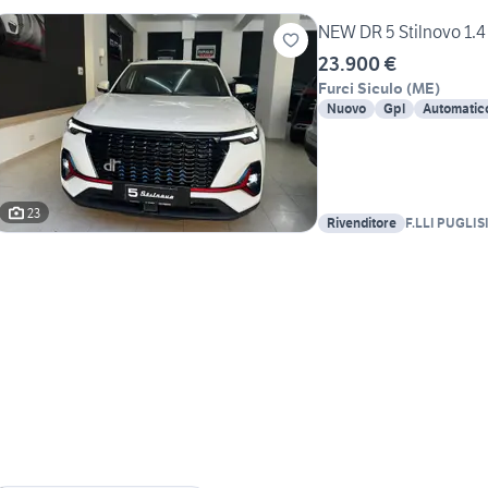
NEW DR 5 Stilnovo 1.
23.900 €
Furci Siculo
(
ME
)
Nuovo
Gpl
Automatic
23
Rivenditore
F.LLI PUGLIS