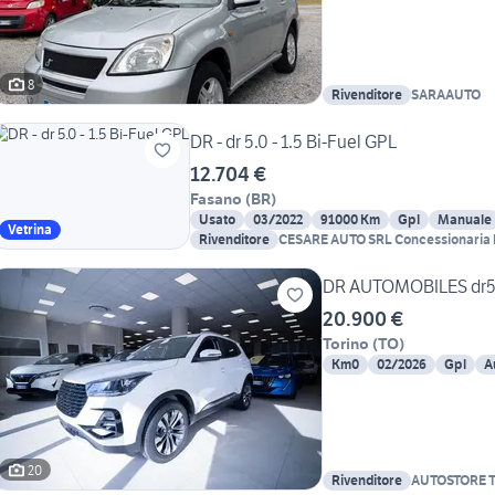
8
Rivenditore
SARAAUTO
DR - dr 5.0 - 1.5 Bi-Fuel GPL
12.704 €
Fasano
(
BR
)
Usato
03/2022
91000 Km
Gpl
Manuale
Vetrina
Rivenditore
CESARE AUTO SRL Concessionaria 
DR AUTOMOBILES dr5 
20.900 €
Torino
(
TO
)
Km0
02/2026
Gpl
A
20
Rivenditore
AUTOSTORE 