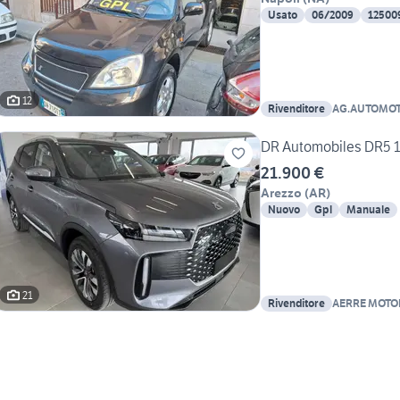
Usato
06/2009
12500
12
Rivenditore
AG.AUTOMO
DR Automobiles DR5 1
21.900 €
Arezzo
(
AR
)
Nuovo
Gpl
Manuale
21
Rivenditore
AERRE MOTOR