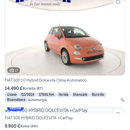
17
FIAT 500 1.0 Hybrid Dolcevita Clima Automatico
14.490 €
Barletta
(
BT
)
Usato
02/2024
17801 Km
Ibrida
Manuale
Euro 6e
Rivenditore
Automurgia
Vetrina
FIAT 500 HYBRID DOLCEVITA +CarPlay
9.900 €
Roma
(
RM
)