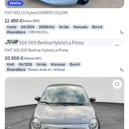
Vetrina
FIAT 500 1.0 Hybrid DIVERSI COLORI
12.490 €
Roma
(
RM
)
Usato
04/2024
20000 Km
Ibrida
Manuale
Euro 6
Rivenditore
I DRIVE S.R.L.
7
FIAT 500 500 Berlina Hybrid La Prima
20.900 €
Milano
(
MI
)
Km0
04/2026
Ibrida
Manuale
Euro 6
Rivenditore
Tomasi Auto srl - Milano