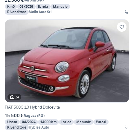
22.500 €
Verona
(
VR
)
Km0
03/2026
Ibrida
Manuale
Rivenditore
Molin Auto Srl
24
FIAT 500C 1.0 Hybrid Dolcevita
15.500 €
Ragusa
(
RG
)
Usato
04/2024
14000 Km
Ibrida
Manuale
Euro 6
Rivenditore
Hyblea Auto