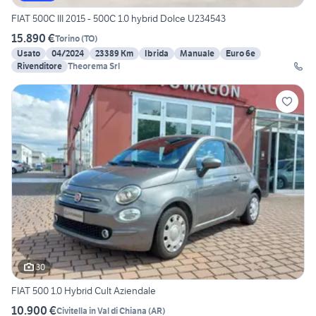
FIAT 500C III 2015 - 500C 1.0 hybrid Dolce U234543
15.890 €
Torino
(
TO
)
Usato
04/2024
23389 Km
Ibrida
Manuale
Euro 6e
Rivenditore
Theorema Srl
30
FIAT 500 1.0 Hybrid Cult Aziendale
10.900 €
Civitella in Val di Chiana
(
AR
)