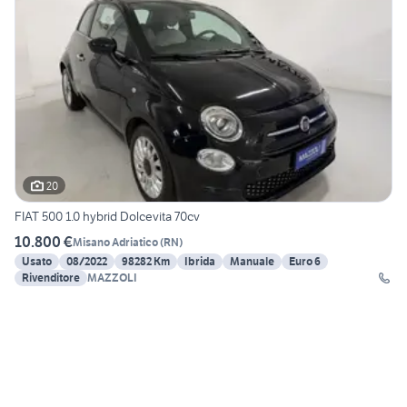
20
FIAT 500 1.0 hybrid Dolcevita 70cv
10.800 €
Misano Adriatico
(
RN
)
Usato
08/2022
98282 Km
Ibrida
Manuale
Euro 6
Rivenditore
MAZZOLI