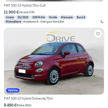
FIAT 500 1.0 Hybrid 70cv Cult
11.900 €
Verona
(
VR
)
Usato
01/2023
30974 Km
Ibrida
Manuale
Euro 6
Rivenditore
Autoteam 9 - Intergea Nord Est
Vetrina
FIAT 500 1.0 hybrid Dolcevita 70cv
9.490 €
Roma
(
RM
)