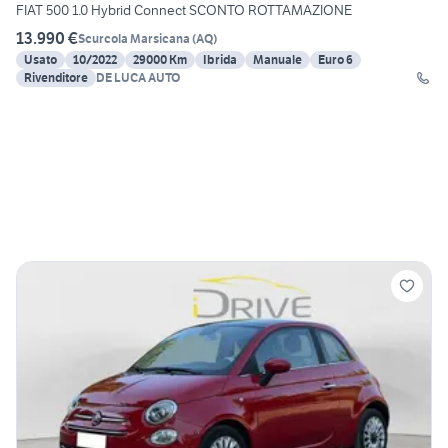
FIAT 500 1.0 Hybrid Connect SCONTO ROTTAMAZIONE
13.990 €
Scurcola Marsicana
(
AQ
)
Usato
10/2022
29000 Km
Ibrida
Manuale
Euro 6
Rivenditore
DE LUCA AUTO