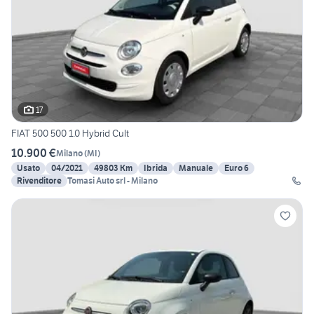
17
FIAT 500 500 1.0 Hybrid Cult
10.900 €
Milano
(
MI
)
Usato
04/2021
49803 Km
Ibrida
Manuale
Euro 6
Rivenditore
Tomasi Auto srl - Milano