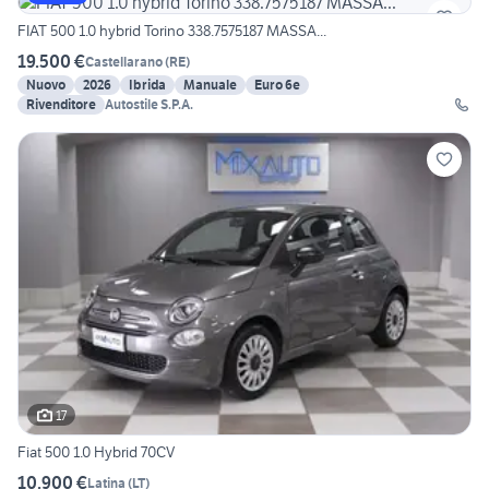
FIAT 500 1.0 hybrid Torino 338.7575187 MASSA...
19.500 €
Castellarano
(
RE
)
Nuovo
2026
Ibrida
Manuale
Euro 6e
Rivenditore
Autostile S.P.A.
17
Fiat 500 1.0 Hybrid 70CV
10.900 €
Latina
(
LT
)