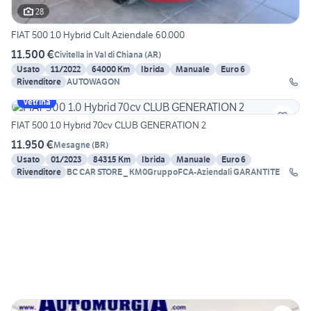
28
FIAT 500 1.0 Hybrid Cult Aziendale 60.000
11.500 €
Civitella in Val di Chiana
(
AR
)
Usato
11/2022
64000 Km
Ibrida
Manuale
Euro 6
Rivenditore
AUTOWAGON
Vetrina
FIAT 500 1.0 Hybrid 70cv CLUB GENERATION 2
11.950 €
Mesagne
(
BR
)
Usato
01/2023
84315 Km
Ibrida
Manuale
Euro 6
Rivenditore
BC CAR STORE _ KM0GruppoFCA-Aziendali GARANTITE