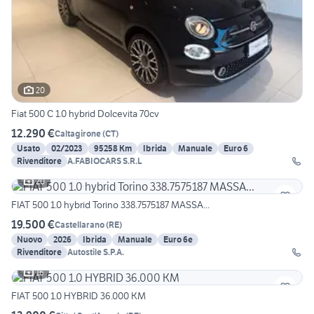
20
Fiat 500 C 1.0 hybrid Dolcevita 70cv
12.290 €
Caltagirone
(
CT
)
Usato
02/2023
95258 Km
Ibrida
Manuale
Euro 6
Rivenditore
A.FABIOCARS S.R.L
20
FIAT 500 1.0 hybrid Torino 338.7575187 MASSA...
19.500 €
Castellarano
(
RE
)
Nuovo
2026
Ibrida
Manuale
Euro 6e
Rivenditore
Autostile S.P.A.
16
FIAT 500 1.0 HYBRID 36.000 KM