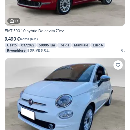
13
FIAT 500 1.0 hybrid Dolcevita 70cv
9.490 €
Roma
(
RM
)
Usato
03/2022
59995 Km
Ibrida
Manuale
Euro 6
Rivenditore
I DRIVE S.R.L.