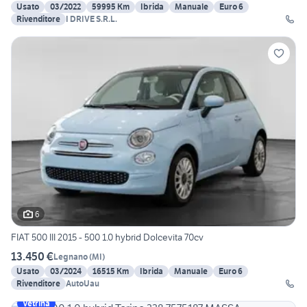
Usato
03/2022
59995 Km
Ibrida
Manuale
Euro 6
Rivenditore
I DRIVE S.R.L.
6
FIAT 500 III 2015 - 500 1.0 hybrid Dolcevita 70cv
13.450 €
Legnano
(
MI
)
Usato
03/2024
16515 Km
Ibrida
Manuale
Euro 6
Rivenditore
AutoUau
Vetrina