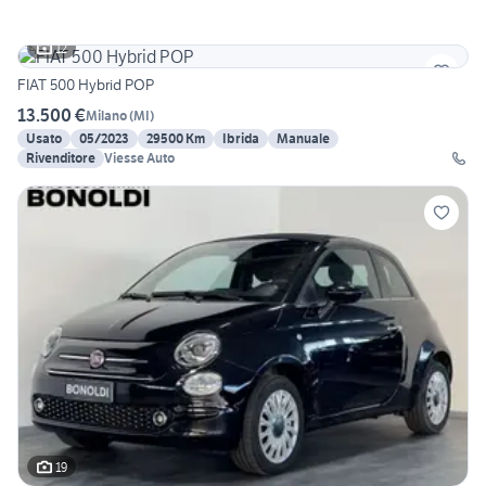
12
FIAT 500 Hybrid POP
13.500 €
Milano
(
MI
)
Usato
05/2023
29500 Km
Ibrida
Manuale
Rivenditore
Viesse Auto
19