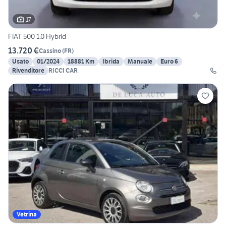
17
FIAT 500 1.0 Hybrid
13.720 €
Cassino
(
FR
)
Usato
01/2024
18881 Km
Ibrida
Manuale
Euro 6
Rivenditore
RICCI CAR
Vetrina