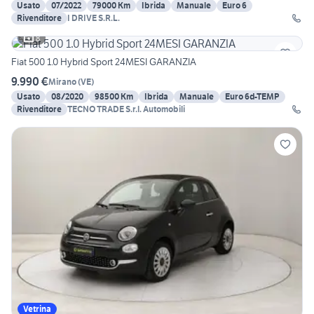
Usato
07/2022
79000 Km
Ibrida
Manuale
Euro 6
Rivenditore
I DRIVE S.R.L.
8
Fiat 500 1.0 Hybrid Sport 24MESI GARANZIA
9.990 €
Mirano
(
VE
)
Usato
08/2020
98500 Km
Ibrida
Manuale
Euro 6d-TEMP
Rivenditore
TECNO TRADE S.r.l. Automobili
Vetrina