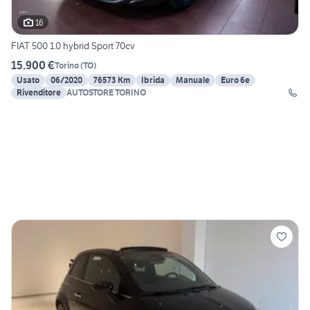
16
FIAT 500 1.0 hybrid Sport 70cv
15.900 €
Torino
(
TO
)
Usato
06/2020
76573 Km
Ibrida
Manuale
Euro 6e
Rivenditore
AUTOSTORE TORINO