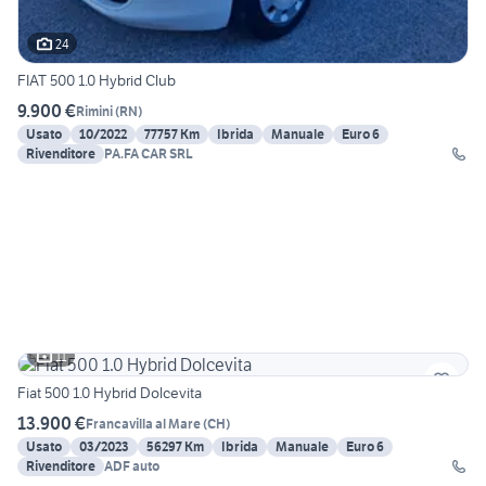
24
FIAT 500 1.0 Hybrid Club
9.900 €
Rimini
(
RN
)
Usato
10/2022
77757 Km
Ibrida
Manuale
Euro 6
Rivenditore
PA.FA CAR SRL
11
Fiat 500 1.0 Hybrid Dolcevita
13.900 €
Francavilla al Mare
(
CH
)
Usato
03/2023
56297 Km
Ibrida
Manuale
Euro 6
Rivenditore
ADF auto