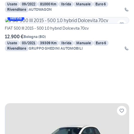
Usato
09/2022
81000 Km
Ibrida
Manuale
Euro 6
Rivenditore
AUTOWAGON
Vetrina
FIAT 500 III 2015 - 500 1.0 hybrid Dolcevita 70cv
12.900 €
Bologna
(
BO
)
Usato
03/2021
39309 Km
Ibrida
Manuale
Euro 6
Rivenditore
GRUPPO GHEDINI AUTOMOBILI