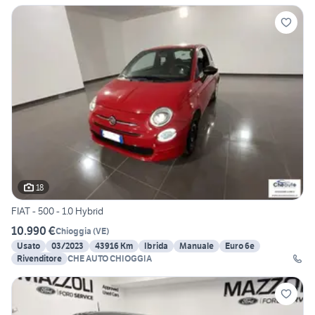
18
FIAT - 500 - 1.0 Hybrid
10.990 €
Chioggia
(
VE
)
Usato
03/2023
43916 Km
Ibrida
Manuale
Euro 6e
Rivenditore
CHE AUTO CHIOGGIA