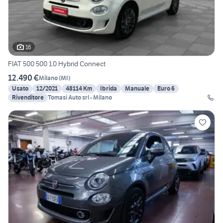
16
FIAT 500 500 1.0 Hybrid Connect
12.490 €
Milano
(
MI
)
Usato
12/2021
48114 Km
Ibrida
Manuale
Euro 6
Rivenditore
Tomasi Auto srl - Milano