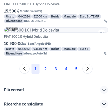
FIAT 500C 500 C 1.0 Hybrid Dolcevita
15.500 €
Montichiari
(
BS
)
Usato
04/2024
22000 Km
Ibrida
Manuale
Euro 6d-TEMP
Rivenditore
BONOLDI S.R.L.
15
FIAT 500 1.0 Hybrid Dolcevita
10.900 €
Citta' Sant'Angelo
(
PE
)
Usato
05/2022
94130 Km
Ibrida
Manuale
Euro 6
Rivenditore
Abruzzo Auto Srl
1
2
3
4
5
Più cercati
Correlati
Richerche simili
Suggerimenti
Ricerche consigliate
audi q3 usata sicilia
audi tt usata torino
auto bongiorno