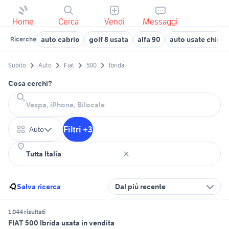
Home
Cerca
Vendi
Messaggi
auto cabrio
golf 8 usata
alfa 90
auto usate chieti
Ricerche
Subito
Auto
Fiat
500
Ibrida
Cosa cerchi?
Filtri +3
Auto
Salva ricerca
Dal più recente
1.044 risultati
FIAT 500 Ibrida usata in vendita