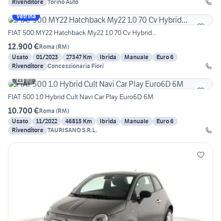
Rivenditore
Torino Auto
Vetrina
FIAT 500 MY22 Hatchback My22 1.0 70 Cv Hybrid...
12.900 €
Roma
(
RM
)
Usato
01/2023
27347 Km
Ibrida
Manuale
Euro 6
Rivenditore
Concessionaria Fiori
30
FIAT 500 1.0 Hybrid Cult Navi Car Play Euro6D 6M
10.700 €
Roma
(
RM
)
Usato
11/2022
46815 Km
Ibrida
Manuale
Euro 6
Rivenditore
TAURISANO S.R.L.