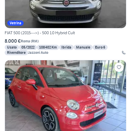
Vetrina
FIAT 500 (2015--->) - 500 1.0 Hybrid Cult
8.000 €
Roma
(
RM
)
Usato
05/2022
108402 Km
Ibrida
Manuale
Euro 6
Rivenditore
Jazzoni Auto