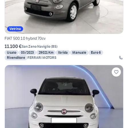
Vetrina
FIAT 500 1.0 hybrid 70cv
11.100 €
San Zeno Naviglio
(
BS
)
Usato
03/2023
29021 Km
Ibrida
Manuale
Euro 6
Rivenditore
FERRARI MOTORS