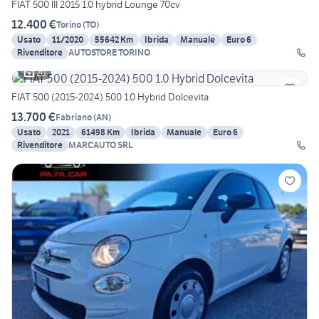
FIAT 500 III 2015 1.0 hybrid Lounge 70cv
12.400 €
Torino
(
TO
)
Usato
11/2020
55642 Km
Ibrida
Manuale
Euro 6
Rivenditore
AUTOSTORE TORINO
20
FIAT 500 (2015-2024) 500 1.0 Hybrid Dolcevita
13.700 €
Fabriano
(
AN
)
Usato
2021
61498 Km
Ibrida
Manuale
Euro 6
Rivenditore
MARCAUTO SRL