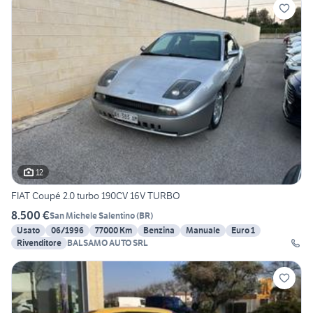
12
FIAT Coupé 2.0 turbo 190CV 16V TURBO
8.500 €
San Michele Salentino
(
BR
)
Usato
06/1996
77000 Km
Benzina
Manuale
Euro 1
Rivenditore
BALSAMO AUTO SRL