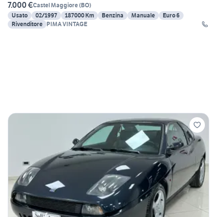
7.000 €
Castel Maggiore
(
BO
)
Usato
02/1997
187000 Km
Benzina
Manuale
Euro 6
Rivenditore
PIMA VINTAGE