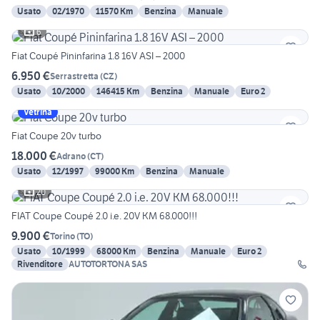
Usato
02/1970
11570 Km
Benzina
Manuale
6
Fiat Coupé Pininfarina 1.8 16V ASI – 2000
6.950 €
Serrastretta
(
CZ
)
Usato
10/2000
146415 Km
Benzina
Manuale
Euro 2
Vetrina
Fiat Coupe 20v turbo
18.000 €
Adrano
(
CT
)
Usato
12/1997
99000 Km
Benzina
Manuale
20
FIAT Coupe Coupé 2.0 i.e. 20V KM 68.000!!!
9.900 €
Torino
(
TO
)
Usato
10/1999
68000 Km
Benzina
Manuale
Euro 2
Rivenditore
AUTOTORTONA SAS