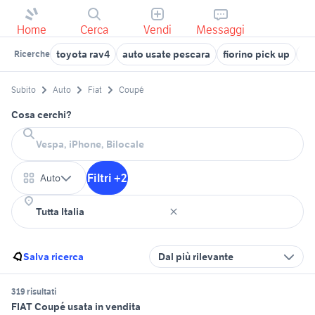
Home
Cerca
Vendi
Messaggi
toyota rav4
auto usate pescara
fiorino pick up
au
Ricerche
Subito
Auto
Fiat
Coupé
Cosa cerchi?
Filtri +2
Auto
Salva ricerca
Dal più rilevante
319 risultati
FIAT Coupé usata in vendita