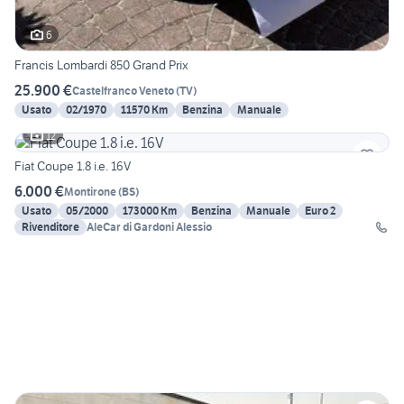
6
Francis Lombardi 850 Grand Prix
25.900 €
Castelfranco Veneto
(
TV
)
Usato
02/1970
11570 Km
Benzina
Manuale
12
Fiat Coupe 1.8 i.e. 16V
6.000 €
Montirone
(
BS
)
Usato
05/2000
173000 Km
Benzina
Manuale
Euro 2
Rivenditore
AleCar di Gardoni Alessio