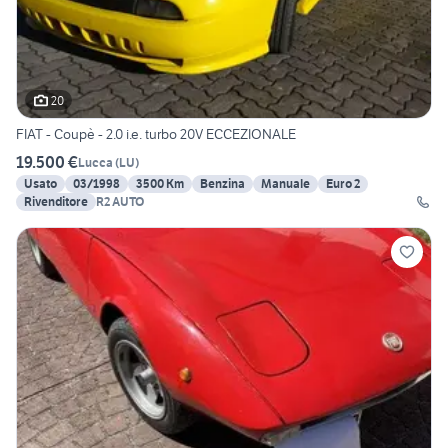
20
FIAT - Coupè - 2.0 i.e. turbo 20V ECCEZIONALE
19.500 €
Lucca
(
LU
)
Usato
03/1998
3500 Km
Benzina
Manuale
Euro 2
Rivenditore
R2 AUTO