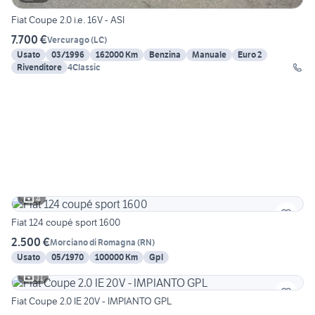
Fiat Coupe 2.0 i.e. 16V - ASI
7.700 €
Vercurago
(
LC
)
Usato
03/1996
162000 Km
Benzina
Manuale
Euro 2
Rivenditore
4Classic
4
Fiat 124 coupé sport 1600
2.500 €
Morciano di Romagna
(
RN
)
Usato
05/1970
100000 Km
Gpl
11
Fiat Coupe 2.0 IE 20V - IMPIANTO GPL