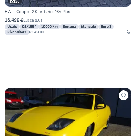
20
FIAT - Coupè - 2.0 i.e. turbo 16V Plus
16.499 €
Lucca
(
LU
)
Usato
05/1994
10000 Km
Benzina
Manuale
Euro 1
Rivenditore
R2 AUTO