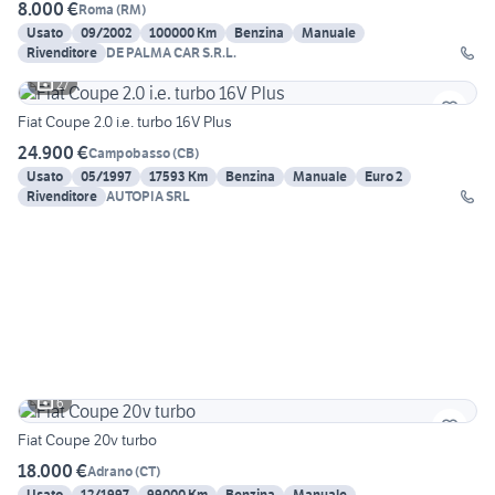
8.000 €
Roma
(
RM
)
Usato
09/2002
100000 Km
Benzina
Manuale
Rivenditore
DE PALMA CAR S.R.L.
27
Fiat Coupe 2.0 i.e. turbo 16V Plus
24.900 €
Campobasso
(
CB
)
Usato
05/1997
17593 Km
Benzina
Manuale
Euro 2
Rivenditore
AUTOPIA SRL
6
Fiat Coupe 20v turbo
18.000 €
Adrano
(
CT
)
Usato
12/1997
99000 Km
Benzina
Manuale