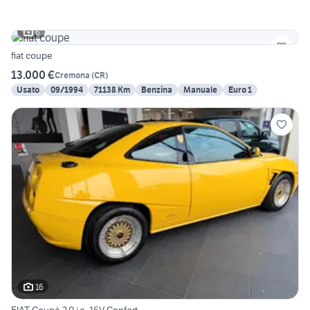
6
fiat coupe
13.000 €
Cremona
(
CR
)
Usato
09/1994
71138 Km
Benzina
Manuale
Euro 1
16