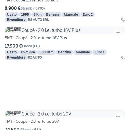
FIAT Coupé 2.0 i.e. 16V Confort
8.900 €
Strambino
(
TO
)
Usato
1995
5 Km
Benzina
Manuale
Euro 2
Rivenditore
RS AUTO SRL
20
FIAT - Coupè - 2.0 i.e. turbo 16V Plus
17.900 €
Lucca
(
LU
)
Usato
05/1994
5000 Km
Benzina
Manuale
Euro 1
Rivenditore
R2 AUTO
20
FIAT - Coupè - 2.0 i.e. turbo 20V
24.900 €
Lucca
(
LU
)