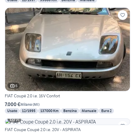
6
FIAT Coupé 2.0 i.e. 16V Confort
7.000 €
Milano
(
MI
)
Usato
12/1995
137000 Km
Benzina
Manuale
Euro 2
14
FIAT Coupe Coupé 2.0 i.e. 20V - ASPIRATA