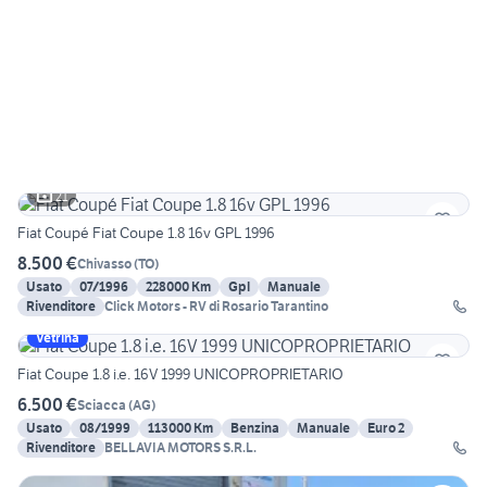
21
Fiat Coupé Fiat Coupe 1.8 16v GPL 1996
8.500 €
Chivasso
(
TO
)
Usato
07/1996
228000 Km
Gpl
Manuale
Rivenditore
Click Motors - RV di Rosario Tarantino
Vetrina
Fiat Coupe 1.8 i.e. 16V 1999 UNICOPROPRIETARIO
6.500 €
Sciacca
(
AG
)
Usato
08/1999
113000 Km
Benzina
Manuale
Euro 2
Rivenditore
BELLAVIA MOTORS S.R.L.