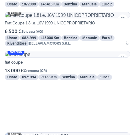
Usato
10/2000
146415 Km
Benzina
Manuale
Euro 2
25
Fiat Coupe 1.8 i.e. 16V 1999 UNICOPROPRIETARIO
6.500 €
Sciacca
(
AG
)
Usato
08/1999
113000 Km
Benzina
Manuale
Euro 2
Rivenditore
BELLAVIA MOTORS S.R.L.
Vetrina
fiat coupe
13.000 €
Cremona
(
CR
)
Usato
09/1994
71138 Km
Benzina
Manuale
Euro 1
12