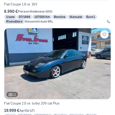
Fiat Coupe 1.8 i.e. 16V
6.990 €
Fiorano Modenese
(
MO
)
Usato
07/1996
107000 Km
Benzina
Manuale
Euro 1
Rivenditore
Giovannini Auto SRL
21
Fiat Coupe 2.0 i.e. turbo 20V cat Plus
19.999 €
Aprilia
(
LT
)