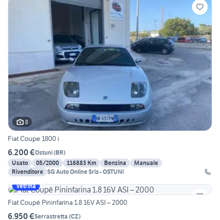
8
Fiat Coupe 1800 i
6.200 €
Ostuni
(
BR
)
Usato
05/2000
116883 Km
Benzina
Manuale
Rivenditore
SG Auto Online Srls - OSTUNI
Vetrina
Fiat Coupé Pininfarina 1.8 16V ASI – 2000
6.950 €
Serrastretta
(
CZ
)