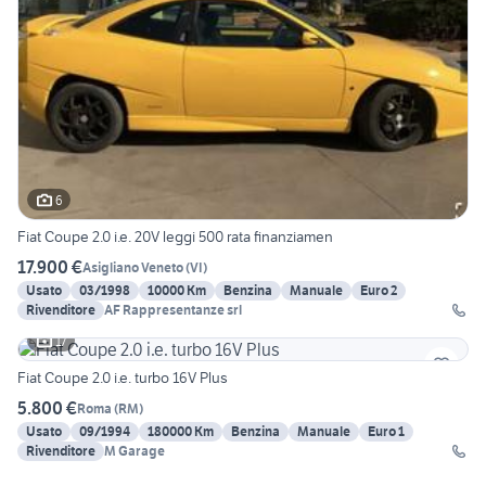
6
Fiat Coupe 2.0 i.e. 20V leggi 500 rata finanziamen
17.900 €
Asigliano Veneto
(
VI
)
Usato
03/1998
10000 Km
Benzina
Manuale
Euro 2
Rivenditore
AF Rappresentanze srl
17
Fiat Coupe 2.0 i.e. turbo 16V Plus
5.800 €
Roma
(
RM
)
Usato
09/1994
180000 Km
Benzina
Manuale
Euro 1
Rivenditore
M Garage