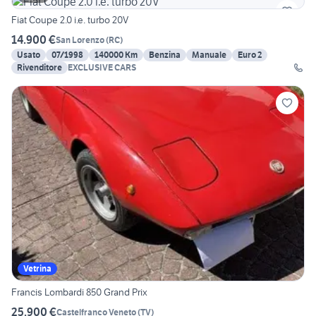
Fiat Coupe 2.0 i.e. turbo 20V
14.900 €
San Lorenzo
(
RC
)
Usato
07/1998
140000 Km
Benzina
Manuale
Euro 2
Rivenditore
EXCLUSIVE CARS
Vetrina
Francis Lombardi 850 Grand Prix
25.900 €
Castelfranco Veneto
(
TV
)