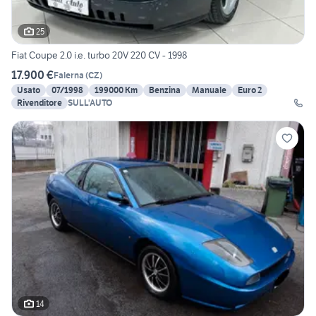
25
Fiat Coupe 2.0 i.e. turbo 20V 220 CV - 1998
17.900 €
Falerna
(
CZ
)
Usato
07/1998
199000 Km
Benzina
Manuale
Euro 2
Rivenditore
SULL'AUTO
14