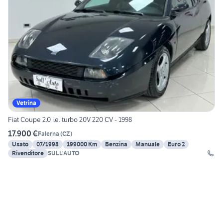
Vetrina
Fiat Coupe 2.0 i.e. turbo 20V 220 CV - 1998
17.900 €
Falerna
(
CZ
)
Usato
07/1998
199000 Km
Benzina
Manuale
Euro 2
Rivenditore
SULL'AUTO