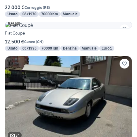
22.000 €
Correggio
(
RE
)
Usato
08/1970
70000 Km
Manuale
6
Fiat Coupé
12.500 €
Cuneo
(
CN
)
Usato
03/1995
70000 Km
Benzina
Manuale
Euro 1
24