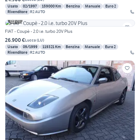
Usato
02/1997
159000 Km
Benzina
Manuale
Euro 2
Rivenditore
R2 AUTO
20
FIAT - Coupè - 2.0 i.e. turbo 20V Plus
26.900 €
Lucca
(
LU
)
Usato
09/1999
119321 Km
Benzina
Manuale
Euro 2
Rivenditore
R2 AUTO