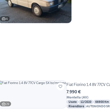
6
Fiat Fiorino 1.4 8V 77CV 
7.990 €
Montella
(
AV
)
Usato
12/2020
66900 Km
29
Rivenditore
AUTOMONDO SR