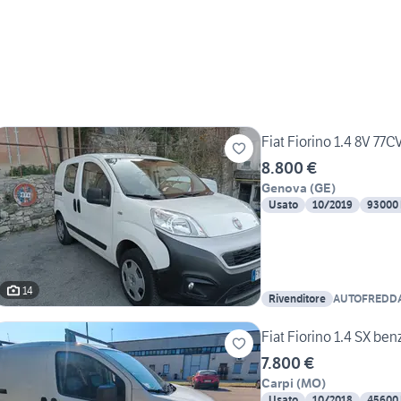
Fiat Fiorino 1.4 8V 77C
8.800 €
Genova
(
GE
)
Usato
10/2019
93000
14
Rivenditore
AUTOFREDDANI
Fiat Fiorino 1.4 SX ben
7.800 €
Carpi
(
MO
)
Usato
10/2018
45600