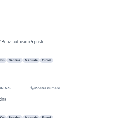
V Benz. autocarro 5 posti
 Km
Benzina
Manuale
Euro 6
Mostra numero
 S.r.l.
zina
 Km
Benzina
Manuale
Euro 6