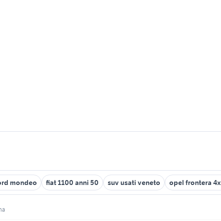
ord mondeo
fiat 1100 anni 50
suv usati veneto
opel frontera 4
na