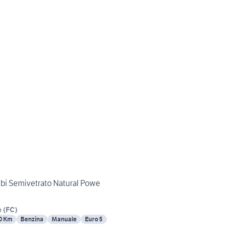
mbi Semivetrato Natural Powe
e
(
FC
)
0 Km
Benzina
Manuale
Euro 5