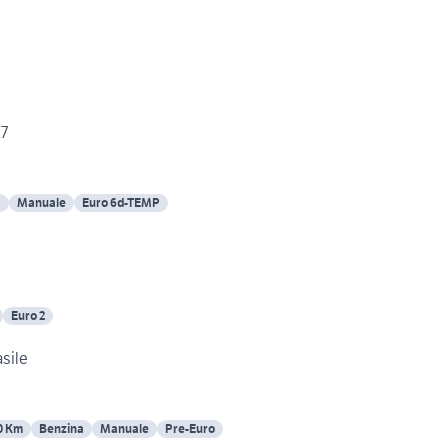
27
a
Manuale
Euro 6d-TEMP
Euro 2
o,modelli Brasile
0 Km
Benzina
Manuale
Pre-Euro