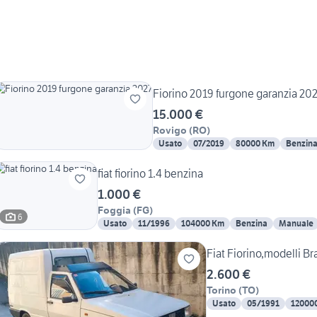
Fiorino 2019 furgone garanzia 20
15.000 €
Rovigo
(
RO
)
Usato
07/2019
80000 Km
Benzin
fiat fiorino 1.4 benzina
1.000 €
Foggia
(
FG
)
6
Usato
11/1996
104000 Km
Benzina
Manuale
Fiat Fiorin
2.600 €
Torino
(
TO
)
Usato
05/1991
12000