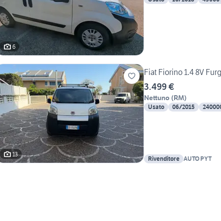
6
Fiat Fiorino 1.4 8V Fu
3.499 €
Nettuno
(
RM
)
Usato
06/2015
24000
13
Rivenditore
AUTO PYT