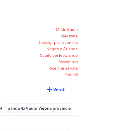
Modelli auto
Magazine
Consigli per la vendita
Negozi e Aziende
Subito per le Aziende
Assistenza
Ricerche salvate
Preferiti
Vendi
x4
panda 4x4 auto Verona provincia
panda 4x4 usata chieti
fio