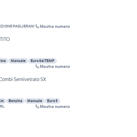
Mostra numero
ZIONE PAGLIERANI
STITO
ina
Manuale
Euro 6d-TEMP
Mostra numero
V Combi Semivetrato SX
Km
Benzina
Manuale
Euro 5
Mostra numero
SRL