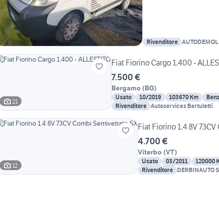
Rivenditore
AUTODEMOLI
Fiat Fiorino Cargo 1.400 - ALLE
7.500 €
Bergamo
(
BG
)
Usato
10/2019
103670 Km
Benz
21
Rivenditore
Autoservices Bertuletti
Fiat Fiorino 1.4 8V 73C
4.700 €
Viterbo
(
VT
)
Usato
03/2011
120000 
12
Rivenditore
DERBINAUTO 