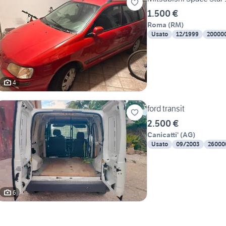
1.500 €
Roma
(
RM
)
Usato
12/1999
20000
4
ford transit
2.500 €
Canicatti'
(
AG
)
Usato
09/2003
26000
6