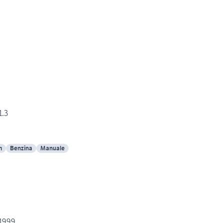
1.3
m
Benzina
Manuale
 1999