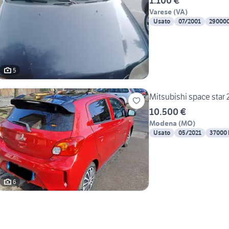
1.100 €
Varese
(
VA
)
Usato
07/2001
29000
5
Mitsubishi space star 
10.500 €
Modena
(
MO
)
Usato
05/2021
37000
6