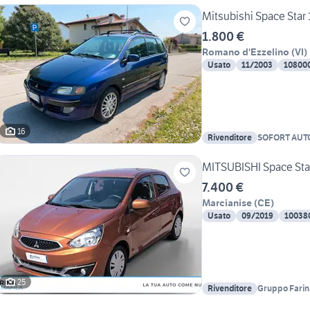
Mitsubishi Space Star 
1.800 €
Romano d'Ezzelino
(
VI
)
Usato
11/2003
10800
16
Rivenditore
SOFORT AUT
CARS
MITSUBISHI Space Star 
7.400 €
Marcianise
(
CE
)
Usato
09/2019
10038
25
Rivenditore
Gruppo Farin