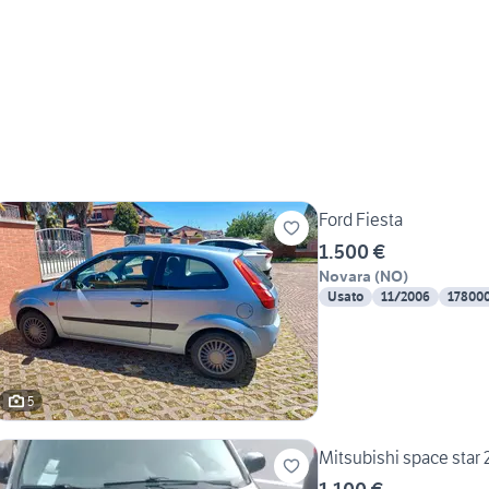
Ford Fiesta
1.500 €
Novara
(
NO
)
Usato
11/2006
17800
5
Mitsubishi space star