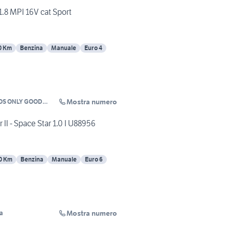
1.8 MPI 16V cat Sport
0 Km
Benzina
Manuale
Euro 4
Mostra numero
OS ONLY GOOD
II - Space Star 1.0 I U88956
0 Km
Benzina
Manuale
Euro 6
Mostra numero
a