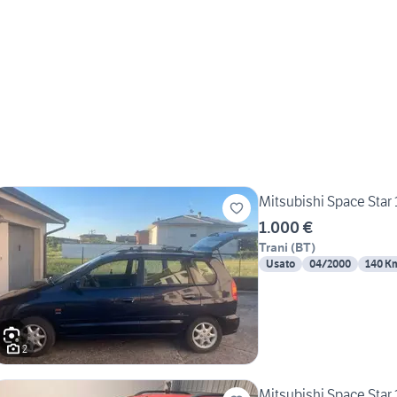
Mitsubishi Space Star 
1.000 €
Trani
(
BT
)
Usato
04/2000
140 K
2
Mitsubishi Space Star