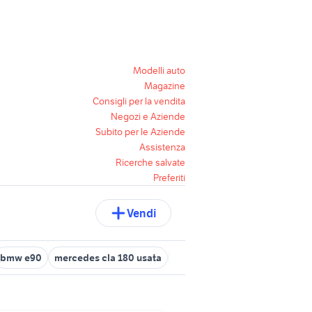
Modelli auto
Magazine
Consigli per la vendita
Negozi e Aziende
Subito per le Aziende
Assistenza
Ricerche salvate
Preferiti
Vendi
bmw e90
mercedes cla 180 usata
auto usate economiche
golf