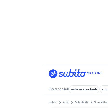
auto usate chieti
aut
Ricerche
simili
Subito
Auto
Mitsubishi
Space Star