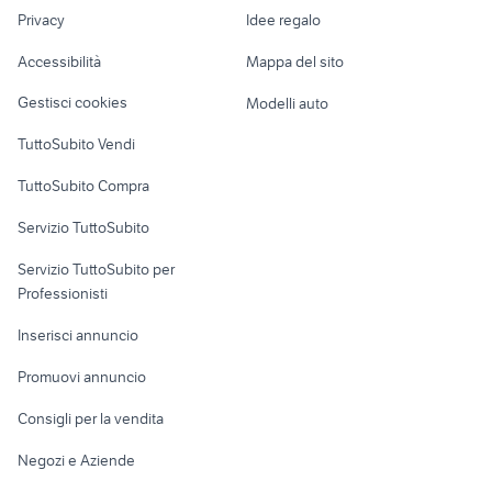
Nautica
lavoro
jack russel piemonte
ford mondeo
Privacy
Idee regalo
Garage e box
Caravan e Camper
Accessibilità
Mappa del sito
Loft, mansarde e
Veicoli commerciali
altro
Gestisci cookies
Modelli auto
Case vacanza
TuttoSubito Vendi
Uffici e Locali
TuttoSubito Compra
commerciali
Servizio TuttoSubito
elettronica
per la casa e la
sports e hobby
Servizio TuttoSubito per
persona
Informatica
Animali
Professionisti
Arredamento e
Console e
Accessori per
Casalinghi
Inserisci annuncio
Videogiochi
animali
Elettrodomestici
Promuovi annuncio
Audio/Video
Musica e Film
Giardino e Fai da te
Consigli per la vendita
Fotografia
Libri e Riviste
Abbigliamento e
Negozi e Aziende
Telefonia
Strumenti Musicali
Accessori