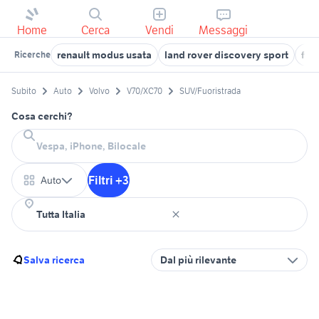
Home
Cerca
Vendi
Messaggi
renault modus usata
land rover discovery sport
fio
Ricerche
Subito
Auto
Volvo
V70/XC70
SUV/Fuoristrada
Cosa cerchi?
Filtri +3
Auto
Salva ricerca
Dal più rilevante