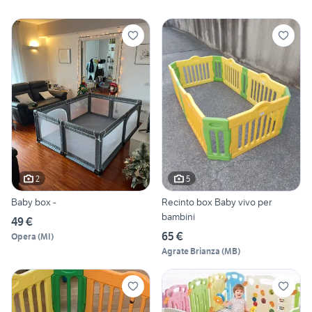
2
5
Baby box -
Recinto box Baby vivo per
bambini
49 €
65 €
Opera
(
MI
)
Agrate Brianza
(
MB
)