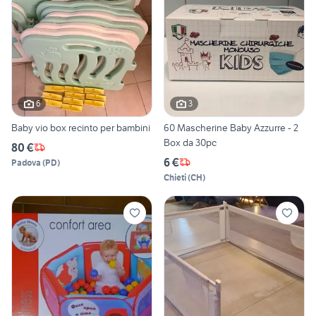
6
3
Baby vio box recinto per bambini
60 Mascherine Baby Azzurre - 2
Box da 30pc
80 €
6 €
Padova
(
PD
)
Chieti
(
CH
)