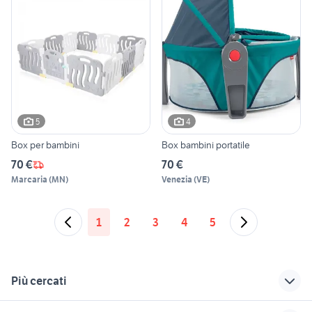
5
4
Box per bambini
Box bambini portatile
70 €
70 €
Marcaria
(
MN
)
Venezia
(
VE
)
1
2
3
4
5
Più cercati
Correlati
Richerche simili
Suggerimenti