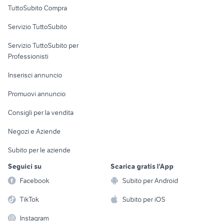
Uffici e Locali
TuttoSubito Compra
commerciali
Servizio TuttoSubito
elettronica
per la casa e la
sports e hobby
Servizio TuttoSubito per
persona
Informatica
Animali
Professionisti
Arredamento e
Console e
Accessori per
Casalinghi
Inserisci annuncio
Videogiochi
animali
Elettrodomestici
Promuovi annuncio
Audio/Video
Musica e Film
Giardino e Fai da te
Consigli per la vendita
Fotografia
Libri e Riviste
Abbigliamento e
Negozi e Aziende
Telefonia
Strumenti Musicali
Accessori
Subito per le aziende
Sports
Tutto per i bambini
Seguici su
Scarica gratis l'App
Biciclette
Facebook
Subito per Android
Collezionismo
TikTok
Subito per iOS
Instagram