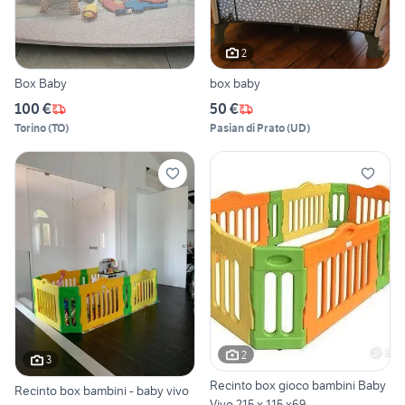
2
Box Baby
box baby
100 €
50 €
Torino
(
TO
)
Pasian di Prato
(
UD
)
2
3
Recinto box gioco bambini Baby
Recinto box bambini - baby vivo
Vivo 215 x 115 x69