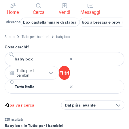
Home
Cerca
Vendi
Messaggi
box castellammare di stabia
box a brescia e provinci
Ricerche
Subito
Tutto per i bambini
baby box
Cosa cerchi?
Tutto per i
Filtri
bambini
Salva ricerca
Dal più rilevante
228 risultati
Baby box in Tutto per i bambini