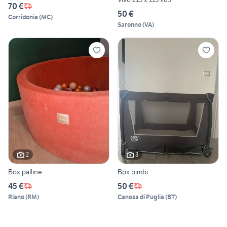
70 €
50 €
Corridonia
(
MC
)
Saronno
(
VA
)
2
3
Box palline
Box bimbi
45 €
50 €
Riano
(
RM
)
Canosa di Puglia
(
BT
)