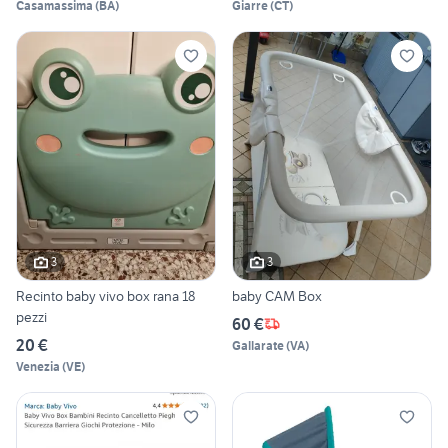
Casamassima
(
BA
)
Giarre
(
CT
)
3
3
Recinto baby vivo box rana 18
baby CAM Box
pezzi
60 €
20 €
Gallarate
(
VA
)
Venezia
(
VE
)