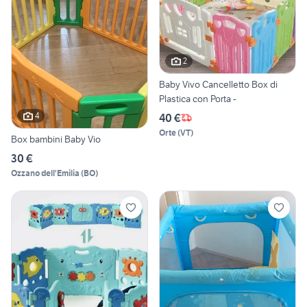
2
Baby Vivo Cancelletto Box di
Plastica con Porta -
4
40 €
Orte
(
VT
)
Box bambini Baby Vio
30 €
Ozzano dell'Emilia
(
BO
)