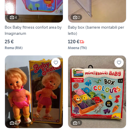
4
2
Box Baby fitness confort area by
Baby box (barriere montabili per
Imaginarium
letto)
25 €
120 €
Roma
(
RM
)
Moena
(
TN
)
2
5