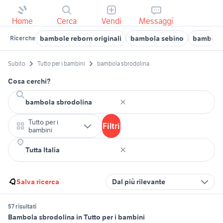
Home
Cerca
Vendi
Messaggi
bambole reborn originali
bambola sebino
bambole 
Ricerche
Subito
Tutto per i bambini
bambola sbrodolina
Cosa cerchi?
Tutto per i
Filtri
bambini
Salva ricerca
Dal più rilevante
57 risultati
Bambola sbrodolina in Tutto per i bambini