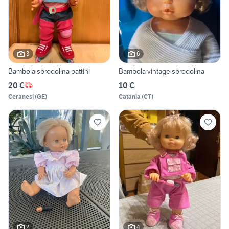
3
6
Bambola sbrodolina pattini
Bambola vintage sbrodolina
20 €
10 €
Ceranesi
(
GE
)
Catania
(
CT
)
2
4