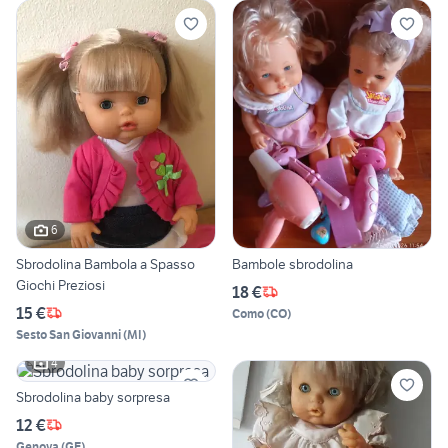
6
Sbrodolina Bambola a Spasso
Bambole sbrodolina
Giochi Preziosi
18 €
15 €
Como
(
CO
)
Sesto San Giovanni
(
MI
)
4
Sbrodolina baby sorpresa
12 €
Genova
(
GE
)