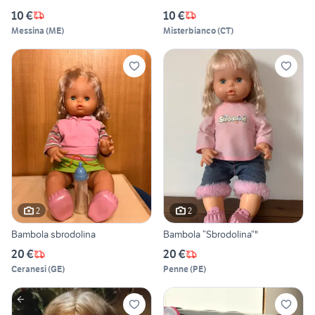
10 €
10 €
Messina
(
ME
)
Misterbianco
(
CT
)
2
2
Bambola sbrodolina
Bambola “Sbrodolina”"
20 €
20 €
Ceranesi
(
GE
)
Penne
(
PE
)