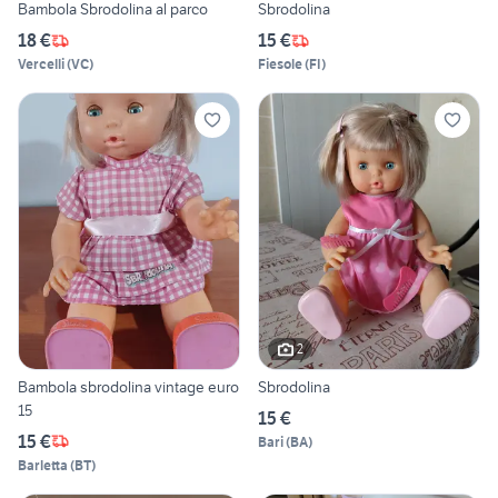
Bambola Sbrodolina al parco
Sbrodolina
18 €
15 €
Vercelli
(
VC
)
Fiesole
(
FI
)
2
Bambola sbrodolina vintage euro
Sbrodolina
15
15 €
15 €
Bari
(
BA
)
Barletta
(
BT
)