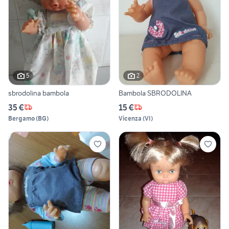
5
2
sbrodolina bambola
Bambola SBRODOLINA
35 €
15 €
Bergamo
(
BG
)
Vicenza
(
VI
)