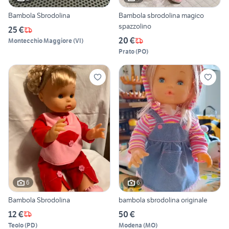
Bambola Sbrodolina
Bambola sbrodolina magico
spazzolino
25 €
20 €
Montecchio Maggiore
(
VI
)
Prato
(
PO
)
6
6
Bambola Sbrodolina
bambola sbrodolina originale
12 €
50 €
Teolo
(
PD
)
Modena
(
MO
)