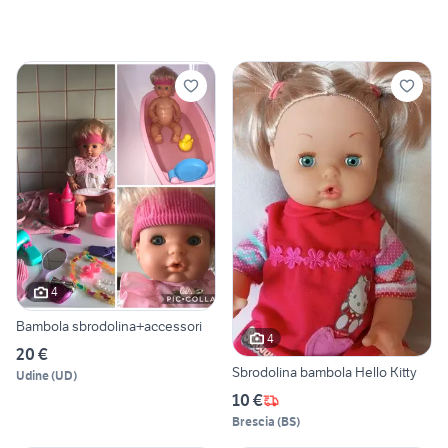
4
Bambola sbrodolina+accessori
4
20 €
Sbrodolina bambola Hello Kitty
Udine
(
UD
)
10 €
Brescia
(
BS
)