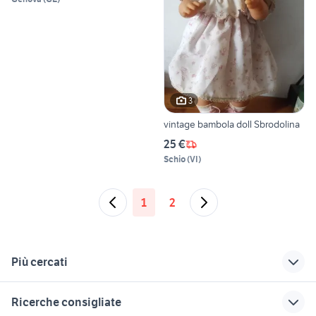
3
vintage bambola doll Sbrodolina
25 €
Schio
(
VI
)
1
2
Più cercati
Correlati
Richerche simili
Suggerimenti
Ricerche consigliate
casetta delle
regalo bambini
valco baby snap duo