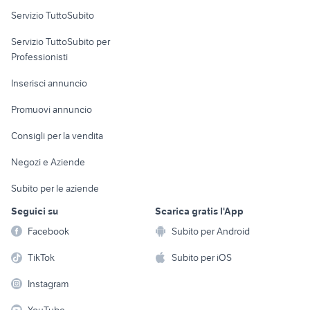
Servizio TuttoSubito
elettronica
per la casa e la
sports e hobby
Servizio TuttoSubito per
persona
Informatica
Animali
Professionisti
Arredamento e
Console e
Accessori per
Casalinghi
Inserisci annuncio
Videogiochi
animali
Elettrodomestici
Promuovi annuncio
Audio/Video
Musica e Film
Giardino e Fai da te
Consigli per la vendita
Fotografia
Libri e Riviste
Abbigliamento e
Negozi e Aziende
Telefonia
Strumenti Musicali
Accessori
Subito per le aziende
Sports
Tutto per i bambini
Seguici su
Scarica gratis l'App
Biciclette
Facebook
Subito per Android
Collezionismo
TikTok
Subito per iOS
Instagram