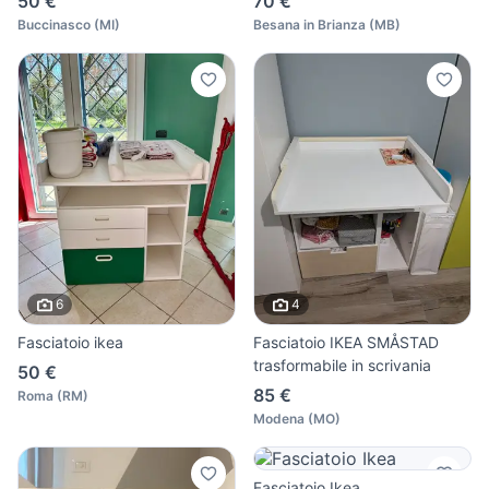
50 €
70 €
Buccinasco
(
MI
)
Besana in Brianza
(
MB
)
6
4
Fasciatoio ikea
Fasciatoio IKEA SMÅSTAD
trasformabile in scrivania
50 €
85 €
Roma
(
RM
)
Modena
(
MO
)
Fasciatoio Ikea