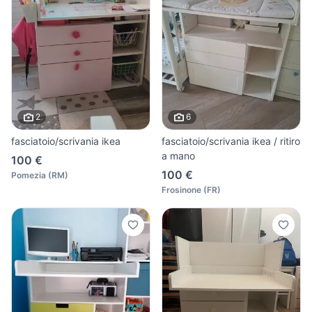
2
6
fasciatoio/scrivania ikea
fasciatoio/scrivania ikea / ritiro
a mano
100 €
100 €
Pomezia
(
RM
)
Frosinone
(
FR
)