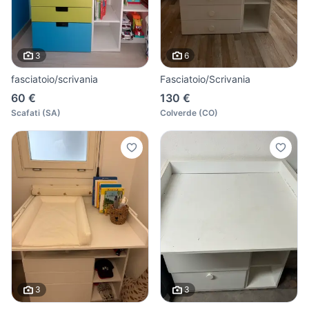
3
6
fasciatoio/scrivania
Fasciatoio/Scrivania
60 €
130 €
Scafati
(
SA
)
Colverde
(
CO
)
3
3