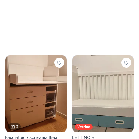
3
Vetrina
Fasciatoio / scrivania Ikea
LETTINO +