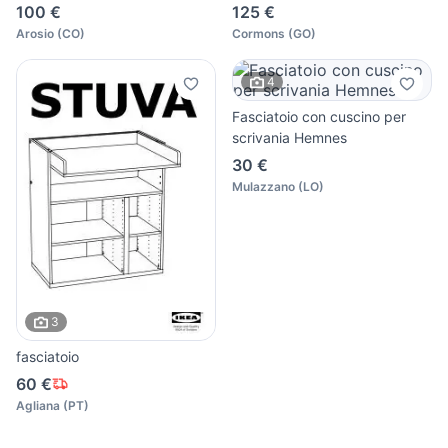
100 €
125 €
Arosio
(
CO
)
Cormons
(
GO
)
4
Fasciatoio con cuscino per
scrivania Hemnes
30 €
Mulazzano
(
LO
)
3
fasciatoio
60 €
Agliana
(
PT
)