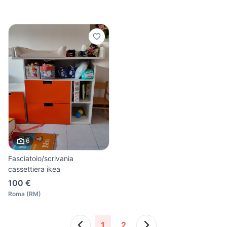
6
Fasciatoio/scrivania
cassettiera ikea
100 €
Roma
(
RM
)
1
2