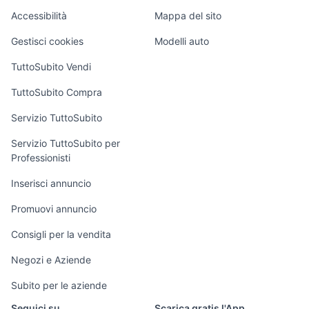
regalo bambini La Spezia
Caravan e Camper
seggiolone bambole
provincia
Accessibilità
Mappa del sito
Loft, mansarde e
Veicoli commerciali
gru bambini
biberon nuvita
altro
Gestisci cookies
Modelli auto
Case vacanza
TuttoSubito Vendi
Uffici e Locali
TuttoSubito Compra
commerciali
Servizio TuttoSubito
elettronica
per la casa e la
sports e hobby
Servizio TuttoSubito per
persona
Professionisti
Informatica
Animali
Arredamento e
Inserisci annuncio
Console e
Accessori per
Casalinghi
Videogiochi
animali
Promuovi annuncio
Elettrodomestici
Audio/Video
Musica e Film
Consigli per la vendita
Giardino e Fai da
Fotografia
Libri e Riviste
te
Negozi e Aziende
Telefonia
Strumenti Musicali
Abbigliamento e
Subito per le aziende
Accessori
Sports
Seguici su
Scarica gratis l'App