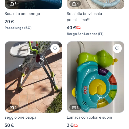
3
4
Sdraietta per perego
Sdraietta brevi usata
pochissimo!!!
20 €
40 €
Pradalunga
(
BG
)
Borgo San Lorenzo
(
FI
)
5
3
seggiolone pappa
Lumaca con colori e suoni
50 €
2 €