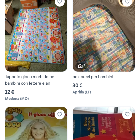
3
Tappeto gioco morbido per
box brevi per bambini
bambini con lettere e an
30 €
12 €
Aprilia
(
LT
)
Modena
(
MO
)