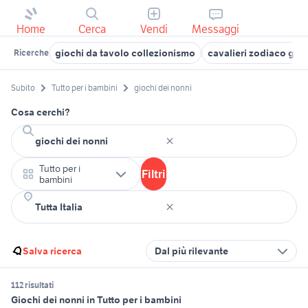
Home
Cerca
Vendi
Messaggi
giochi da tavolo collezionismo
cavalieri zodiaco gio
Ricerche
Subito
Tutto per i bambini
giochi dei nonni
Cosa cerchi?
Tutto per i
Filtri
bambini
Salva ricerca
Dal più rilevante
112 risultati
Giochi dei nonni in Tutto per i bambini