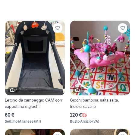
6
3
Lettino da campeggio CAM con
Giochi bambina: salta salta,
cappottina e giochi
triciclo, cavallo
60 €
120 €
Settimo Milanese
(
MI
)
Busto Arsizio
(
VA
)