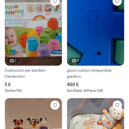
2
4
Costruzioni per bambini
gioco cubico componibile
Clementoni
giardino
5 €
400 €
Torino
(
TO
)
San Dona' di Piave
(
VE
)