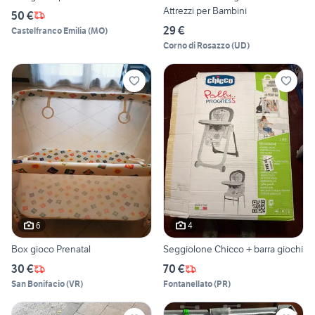
Attrezzi per Bambini
50 €
29 €
Castelfranco Emilia
(
MO
)
Corno di Rosazzo
(
UD
)
6
4
Box gioco Prenatal
Seggiolone Chicco + barra giochi
30 €
70 €
San Bonifacio
(
VR
)
Fontanellato
(
PR
)