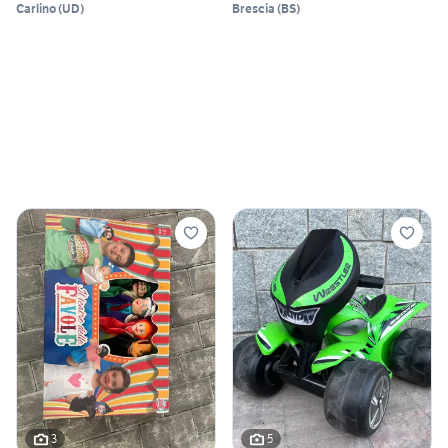
Carlino
(
UD
)
Brescia
(
BS
)
3
5