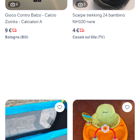
6
5
Gioco Contro Balzo - Calcio
Scarpe trekking 24 bambino
Zoinks - Calciatori A
NH100 nere
9 €
4 €
Bologna
(
BO
)
Casale sul Sile
(
TV
)