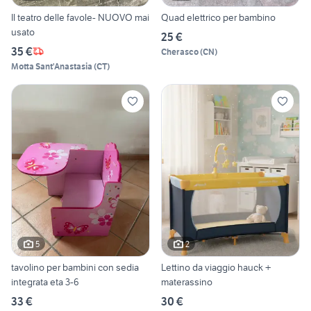
Il teatro delle favole- NUOVO mai
Quad elettrico per bambino
usato
25 €
35 €
Cherasco
(
CN
)
Motta Sant'Anastasia
(
CT
)
5
2
tavolino per bambini con sedia
Lettino da viaggio hauck +
integrata eta 3-6
materassino
33 €
30 €