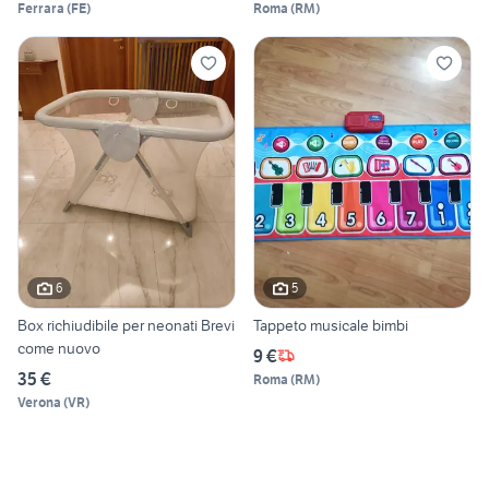
Ferrara
(
FE
)
Roma
(
RM
)
6
5
Box richiudibile per neonati Brevi
Tappeto musicale bimbi
come nuovo
9 €
35 €
Roma
(
RM
)
Verona
(
VR
)