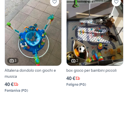
3
2
Altalena dondolo con giochi e
box gioco per bambini piccoli
musica
40 €
40 €
Foligno
(
PG
)
Fontaniva
(
PD
)