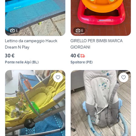
4
6
Lettino da campeggio Hauck
GIRELLO PER BIMBI MARCA
Dream N Play
GIORDANI
30 €
40 €
Ponte nelle Alpi
(
BL
)
Spoltore
(
PE
)