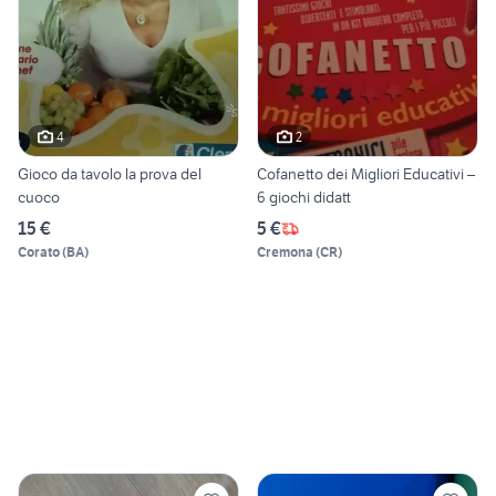
4
2
Gioco da tavolo la prova del
Cofanetto dei Migliori Educativi –
cuoco
6 giochi didatt
15 €
5 €
Corato
(
BA
)
Cremona
(
CR
)