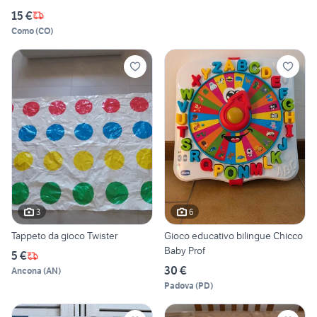
15 €
Como
(
CO
)
3
6
Tappeto da gioco Twister
Gioco educativo bilingue Chicco
Baby Prof
5 €
30 €
Ancona
(
AN
)
Padova
(
PD
)