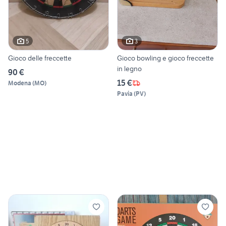
5
3
Gioco delle freccette
Gioco bowling e gioco freccette
in legno
90 €
15 €
Modena
(
MO
)
Pavia
(
PV
)