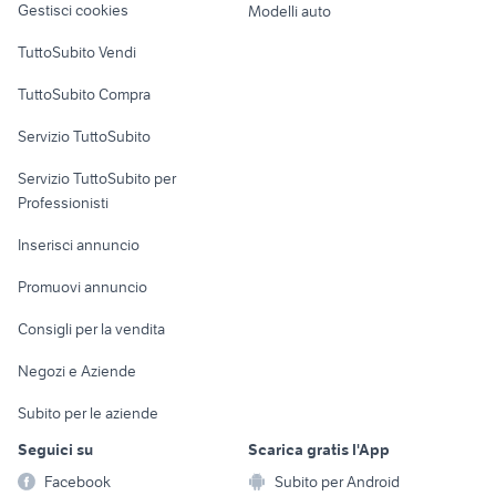
Gestisci cookies
Modelli auto
Case vacanza
TuttoSubito Vendi
Uffici e Locali
TuttoSubito Compra
commerciali
Servizio TuttoSubito
elettronica
per la casa e la
sports e hobby
Servizio TuttoSubito per
persona
Informatica
Animali
Professionisti
Arredamento e
Console e
Accessori per
Casalinghi
Inserisci annuncio
Videogiochi
animali
Elettrodomestici
Promuovi annuncio
Audio/Video
Musica e Film
Giardino e Fai da te
Consigli per la vendita
Fotografia
Libri e Riviste
Abbigliamento e
Negozi e Aziende
Telefonia
Strumenti Musicali
Accessori
Subito per le aziende
Sports
Tutto per i bambini
Seguici su
Scarica gratis l'App
Biciclette
Facebook
Subito per Android