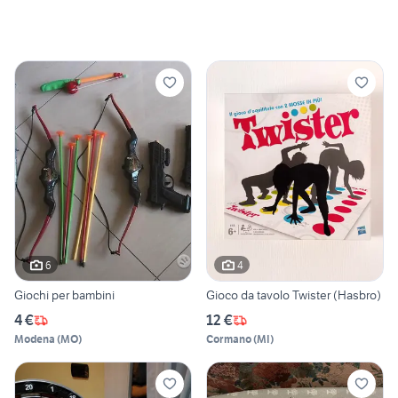
6
4
Giochi per bambini
Gioco da tavolo Twister (Hasbro)
4 €
12 €
Modena
(
MO
)
Cormano
(
MI
)