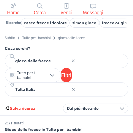
Home
Cerca
Vendi
Messaggi
casco frecce tricolore
simon gioco
frecce originali
Ricerche
Subito
Tutto per i bambini
gioco delle frecce
Cosa cerchi?
Tutto per i
Filtri
bambini
Salva ricerca
Dal più rilevante
237 risultati
Gioco delle frecce in Tutto per i bambini