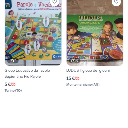
4
6
Gioco Educativo da Tavolo
LUDUS Il gioco dei giochi
Sapientino Più Parole
15 €
5 €
Montemarciano
(
AN
)
Torino
(
TO
)