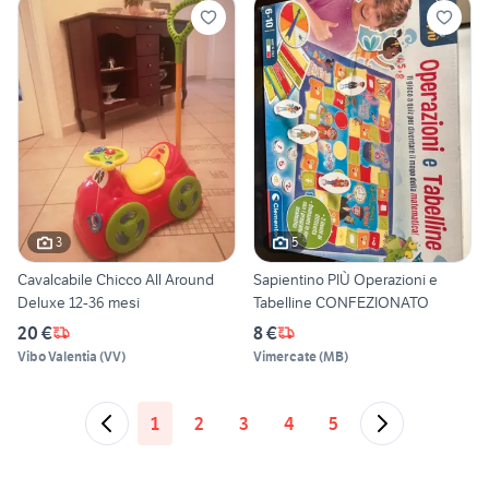
3
5
Cavalcabile Chicco All Around
Sapientino PIÙ Operazioni e
Deluxe 12-36 mesi
Tabelline CONFEZIONATO
20 €
8 €
Vibo Valentia
(
VV
)
Vimercate
(
MB
)
1
2
3
4
5