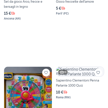
Set da gioco Arco, frecce e
Gioco freccette dell’amore
bersagli in legno
5 €
15 €
Forli'
(
FC
)
Ancona
(
AN
)
5
Sapientino Clementoni Penna
Parlante 1000 Quiz
10 €
Roma
(
RM
)