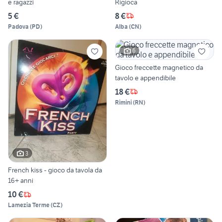
e ragazzi
Rigioca
5 €
8 €
Padova
(
PD
)
Alba
(
CN
)
6
Gioco freccette magnetico da
tavolo e appendibile
18 €
Rimini
(
RN
)
3
French kiss - gioco da tavola da
16+ anni
10 €
Lamezia Terme
(
CZ
)