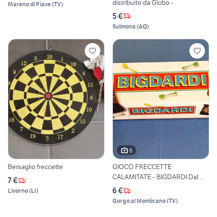
distribuito da Globo -
Mareno di Piave
(
TV
)
5 €
Sulmona
(
AQ
)
6
Bersaglio freccette
GIOCO FRECCETTE
CALAMITATE - BIGDARDI Dal
7 €
Negro
6 €
Livorno
(
LI
)
Gorgo al Monticano
(
TV
)