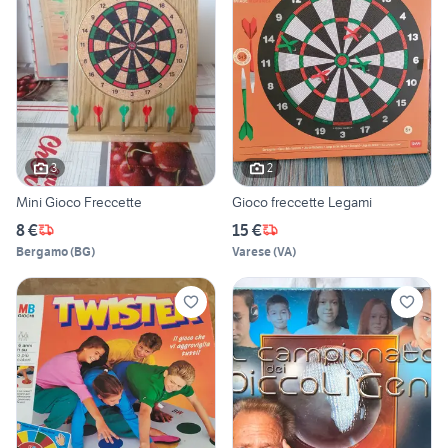
3
2
Mini Gioco Freccette
Gioco freccette Legami
8 €
15 €
Bergamo
(
BG
)
Varese
(
VA
)