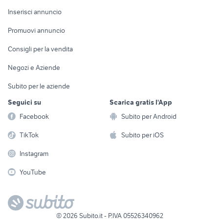
Arredamento e
Console e
Accessori per
Casalinghi
Inserisci annuncio
Videogiochi
animali
Elettrodomestici
Promuovi annuncio
Audio/Video
Musica e Film
Giardino e Fai da te
Consigli per la vendita
Fotografia
Libri e Riviste
Abbigliamento e
Negozi e Aziende
Telefonia
Strumenti Musicali
Accessori
Subito per le aziende
Sports
Tutto per i bambini
Seguici su
Scarica gratis l'App
Biciclette
Facebook
Subito per Android
Collezionismo
TikTok
Subito per iOS
Instagram
YouTube
©
2026
Subito.it - P.IVA 05526340962