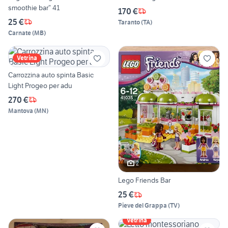
smoothie bar” 41
170 €
25 €
Taranto
(
TA
)
Carnate
(
MB
)
Vetrina
Carrozzina auto spinta Basic
Light Progeo per adu
270 €
Mantova
(
MN
)
2
Lego Friends Bar
25 €
Pieve del Grappa
(
TV
)
Vetrina