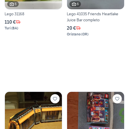
6
6
Lego 31168
Lego 41035 Friends Heartlake
Juice Bar completo
110 €
20 €
Turi
(
BA
)
Oristano
(
OR
)