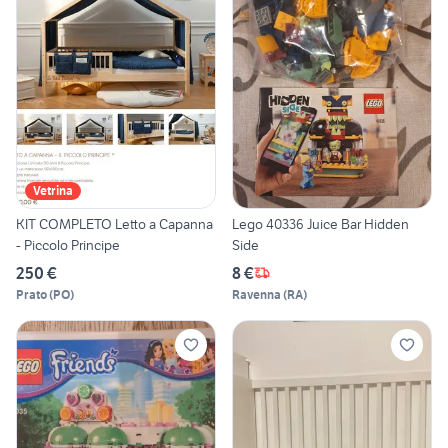
Vetrina
KIT COMPLETO Letto a Capanna
Lego 40336 Juice Bar Hidden
- Piccolo Principe
Side
250 €
8 €
Prato
(
PO
)
Ravenna
(
RA
)