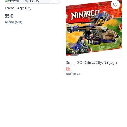
Treno Lego City
85 €
Arona
(
NO
)
6
Set LEGO Chima/City/Ninjago
Bari
(
BA
)