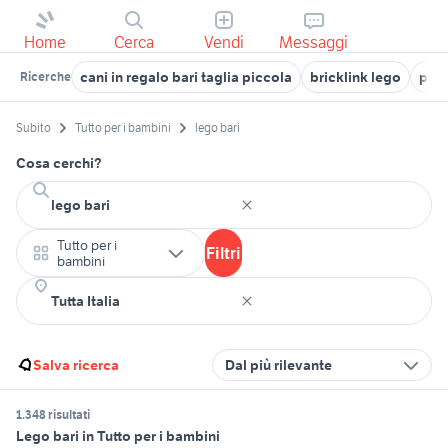
Home
Cerca
Vendi
Messaggi
cani in regalo bari taglia piccola
bricklink lego
port
Ricerche
Subito
Tutto per i bambini
lego bari
Cosa cerchi?
Tutto per i
Filtri
bambini
Salva ricerca
Dal più rilevante
1.348 risultati
Lego bari in Tutto per i bambini