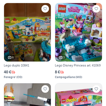
6
3
Lego duplo 10841
Lego Disney Princess art. 41069
40 €
8 €
Fenegro'
(
CO
)
Campogalliano
(
MO
)