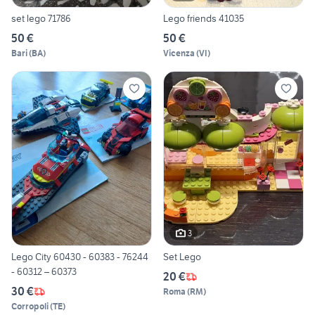
set lego 71786
Lego friends 41035
50 €
50 €
Bari
(
BA
)
Vicenza
(
VI
)
3
Lego City 60430 - 60383 - 76244
Set Lego
- 60312 – 60373
20 €
30 €
Roma
(
RM
)
Corropoli
(
TE
)