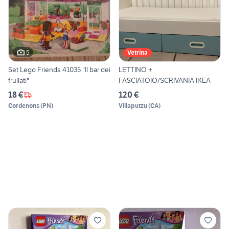
5
Vetrina
Set Lego Friends 41035 "Il bar dei
LETTINO +
frullati"
FASCIATOIO/SCRIVANIA IKEA
18 €
120 €
Cordenons
(
PN
)
Villaputzu
(
CA
)