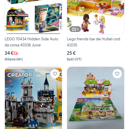
6
LEGO 70434 Hidden Side Auto
Lego friends bar dei frullati cod.
da corsa 40336 Juice
41035
34 €
25 €
Milano
(
MI
)
Sutri
(
VT
)