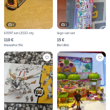
6
2
60097 set LEGO city
lego vari set
110 €
15 €
Massafra
(
TA
)
Bari
(
BA
)
2
2