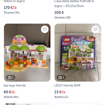
lettino in legno
Casa delle Barbie KidKraft in
legno – 87x131x35cm
170 €
100 €
Taranto
(
TA
)
Venezia
(
VE
)
5
4
bar lego friends
LEGO friends BAR
60 €
23 €
Milano
(
MI
)
Suello
(
LC
)
6