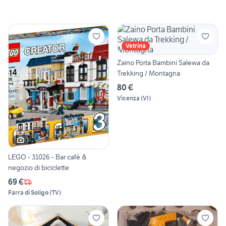
Vetrina
Zaino Porta Bambini Salewa da
Trekking / Montagna
80 €
Vicenza
(
VI
)
3
LEGO - 31026 - Bar cafè &
negozio di biciclette
69 €
Farra di Soligo
(
TV
)