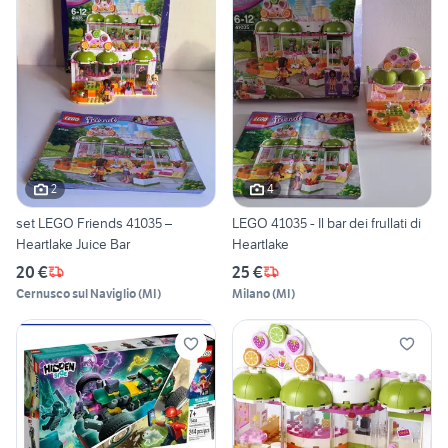
2
4
set LEGO Friends 41035 –
LEGO 41035 - Il bar dei frullati di
Heartlake Juice Bar
Heartlake
20 €
25 €
Cernusco sul Naviglio
(
MI
)
Milano
(
MI
)