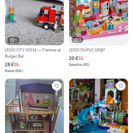
6
5
LEGO CITY 60214 — Fiamme al
LEGO DUPLO 10587
Burger Bar
20 €
28 €
Sondrio
(
SO
)
Roma
(
RM
)