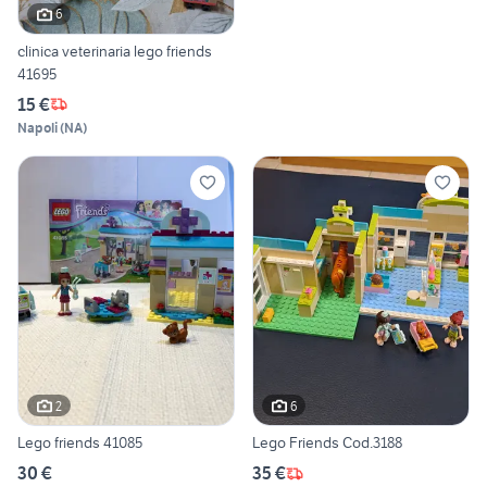
6
clinica veterinaria lego friends
41695
15 €
Napoli
(
NA
)
2
6
Lego friends 41085
Lego Friends Cod.3188
30 €
35 €