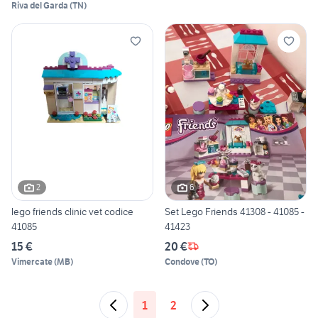
Riva del Garda
(
TN
)
2
6
lego friends clinic vet codice
Set Lego Friends 41308 - 41085 -
41085
41423
15 €
20 €
Vimercate
(
MB
)
Condove
(
TO
)
1
2