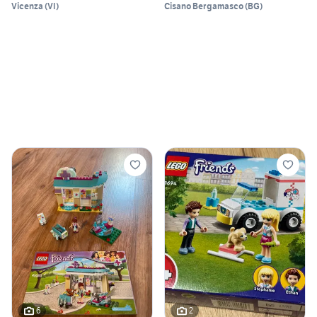
Vicenza
(
VI
)
Cisano Bergamasco
(
BG
)
6
2