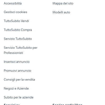
Accessibilità
Mappa del sito
monopattino oxelo
scarpe comunione bambina
Loft, mansarde e
Veicoli commerciali
altro
Gestisci cookies
Modelli auto
Case vacanza
TuttoSubito Vendi
Uffici e Locali
TuttoSubito Compra
commerciali
Servizio TuttoSubito
elettronica
per la casa e la
sports e hobby
Servizio TuttoSubito per
persona
Informatica
Animali
Professionisti
Arredamento e
Console e
Accessori per
Casalinghi
Inserisci annuncio
Videogiochi
animali
Elettrodomestici
Promuovi annuncio
Audio/Video
Musica e Film
Giardino e Fai da te
Consigli per la vendita
Fotografia
Libri e Riviste
Abbigliamento e
Negozi e Aziende
Telefonia
Strumenti Musicali
Accessori
Subito per le aziende
Sports
Tutto per i bambini
Seguici su
Scarica gratis l'App