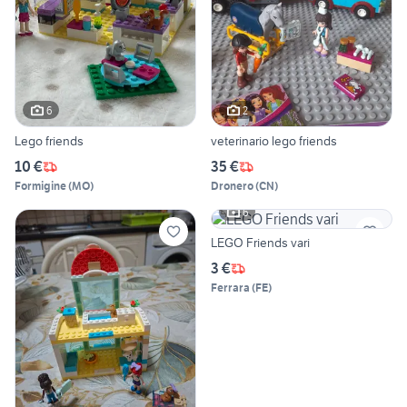
6
2
Lego friends
veterinario lego friends
10 €
35 €
Formigine
(
MO
)
Dronero
(
CN
)
6
LEGO Friends vari
3 €
Ferrara
(
FE
)