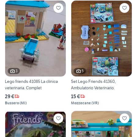
3
5
Lego friends 41085 La clinica
Set Lego Friends 41360,
veterinaria. Complet
Ambulatorio Veterinario.
29 €
15 €
Bussero
(
MI
)
Mozzecane
(
VR
)