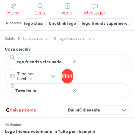
Home
Cerca
Vendi
Messaggi
lego sfusi
bricklink lego
lego friends supermercato
Ricerche
Subito
Tutto per i bambini
lego friends veterinario
Cosa cerchi?
Tutto per i
Filtri
bambini
Salva ricerca
Dal più rilevante
55 risultati
Lego friends veterinario in Tutto per i bambini