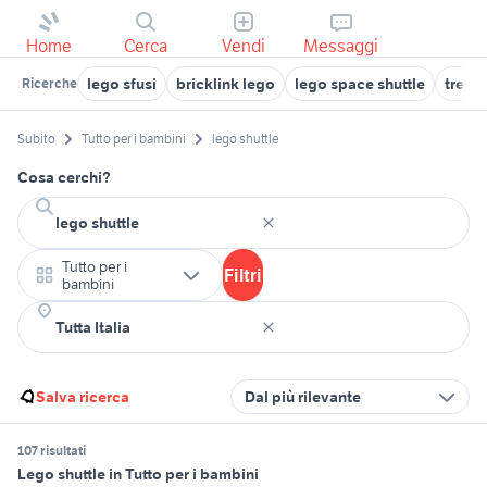
Home
Cerca
Vendi
Messaggi
lego sfusi
bricklink lego
lego space shuttle
treno
Ricerche
Subito
Tutto per i bambini
lego shuttle
Cosa cerchi?
Tutto per i
Filtri
bambini
Salva ricerca
Dal più rilevante
107 risultati
Lego shuttle in Tutto per i bambini