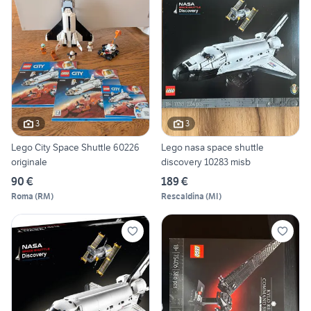
3
3
Lego City Space Shuttle 60226
Lego nasa space shuttle
originale
discovery 10283 misb
90 €
189 €
Roma
(
RM
)
Rescaldina
(
MI
)