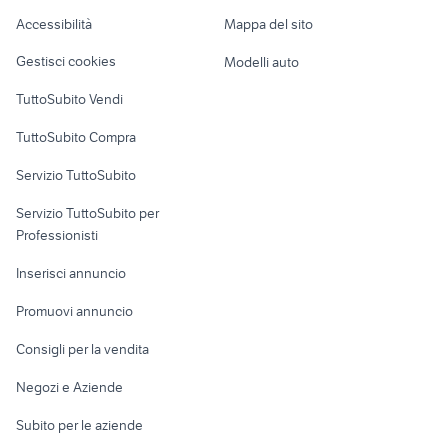
Caravan e Camper
Accessibilità
Mappa del sito
passeggini fino a 20 kg
gioco delle pulci
Loft, mansarde e
Veicoli commerciali
altro
Gestisci cookies
Modelli auto
Case vacanza
TuttoSubito Vendi
Uffici e Locali
TuttoSubito Compra
commerciali
Servizio TuttoSubito
elettronica
per la casa e la
sports e hobby
Servizio TuttoSubito per
persona
Informatica
Animali
Professionisti
Arredamento e
Console e
Accessori per
Casalinghi
Inserisci annuncio
Videogiochi
animali
Elettrodomestici
Promuovi annuncio
Audio/Video
Musica e Film
Giardino e Fai da te
Consigli per la vendita
Fotografia
Libri e Riviste
Abbigliamento e
Negozi e Aziende
Telefonia
Strumenti Musicali
Accessori
Subito per le aziende
Sports
Tutto per i bambini