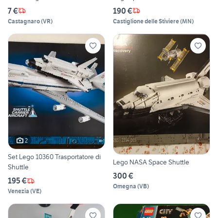
7 €
190 €
Castagnaro
(
VR
)
Castiglione delle Stiviere
(
MN
)
2
Set Lego 10360 Trasportatore di
Lego NASA Space Shuttle
Shuttle
300 €
195 €
Omegna
(
VB
)
Venezia
(
VE
)