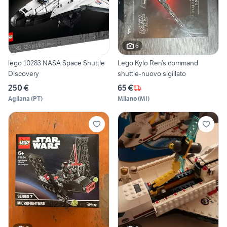
6
lego 10283 NASA Space Shuttle
Lego Kylo Ren’s command
Discovery
shuttle-nuovo sigillato
250 €
65 €
Agliana
(
PT
)
Milano
(
MI
)