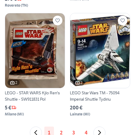
Rovereto
(
TN
)
2
2
LEGO - STAR WARS Kjlo Ren's
LEGO Star Wars TM - 75094
Shuttle - SW911831 Pol
Imperial Shuttle Tydiriu
5 €
200 €
Milano
(
MI
)
Lainate
(
MI
)
1
2
3
4