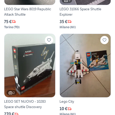
5
LEGO Star Wars 8019 Republic
LEGO 31066 Space Shuttle
Attack Shuttle
Explorer
75 €
35 €
Torino
(
TO
)
Milano
(
MI
)
2
LEGO SET NUOVO - 10283
Lego City
Space shuttle Discovery
10 €
270 €
Milano
(
MI
)