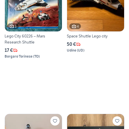
3
4
Lego City 60226 – Mars
Space Shuttle Lego city
Research Shuttle
50 €
17 €
Udine
(
UD
)
Borgaro Torinese
(
TO
)