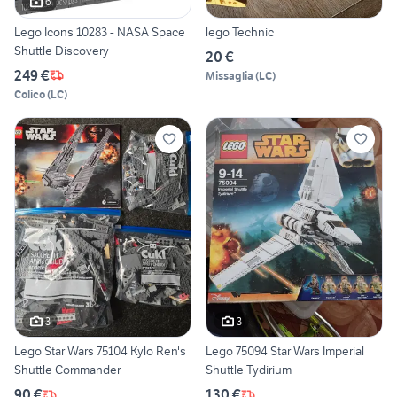
6
Lego Icons 10283 - NASA Space
lego Technic
Shuttle Discovery
20 €
249 €
Missaglia
(
LC
)
Colico
(
LC
)
3
3
Lego Star Wars 75104 Kylo Ren's
Lego 75094 Star Wars Imperial
Shuttle Commander
Shuttle Tydirium
90 €
130 €