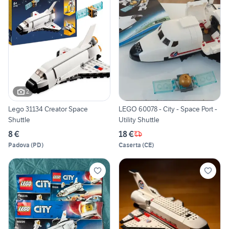
2
Lego 31134 Creator Space
LEGO 60078 - City - Space Port -
Shuttle
Utility Shuttle
8 €
18 €
Padova
(
PD
)
Caserta
(
CE
)