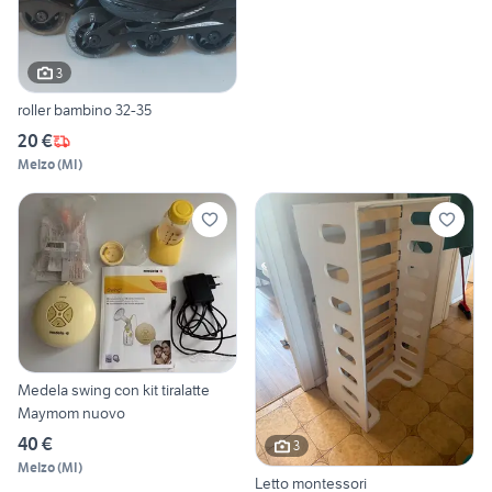
3
roller bambino 32-35
20 €
Melzo
(
MI
)
Medela swing con kit tiralatte
Maymom nuovo
40 €
3
Melzo
(
MI
)
Letto montessori