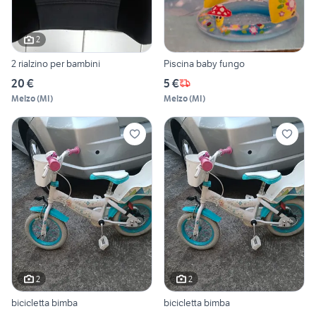
2
2 rialzino per bambini
Piscina baby fungo
20 €
5 €
Melzo
(
MI
)
Melzo
(
MI
)
2
2
bicicletta bimba
bicicletta bimba