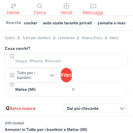
Home
Cerca
Vendi
Messaggi
cocker
auto usate taranto privati
yamaha x-max 40
Ricerche
Subito
Tutto per i bambini
Lombardia
Milano (Prov)
Melzo
Cosa cerchi?
Tutto per i
Filtri
bambini
Salva ricerca
Dal più rilevante
349 risultati
Annunci in Tutto per i bambini a Melzo (MI)