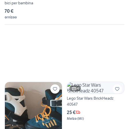
bici per bambina
70 €
ornizoo
4
Lego Star Wars BrickHeadz
40547
25 €
Melzo
(
MI
)