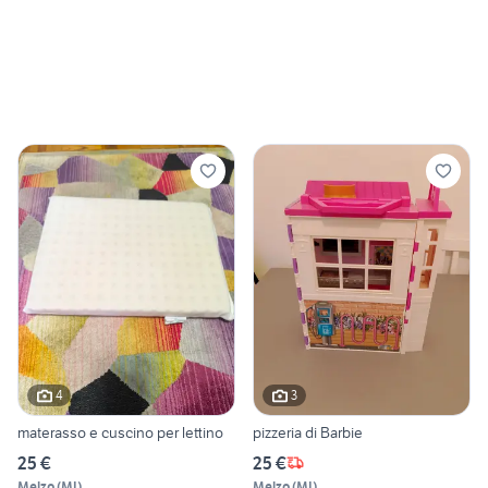
4
3
materasso e cuscino per lettino
pizzeria di Barbie
25 €
25 €
Melzo
(
MI
)
Melzo
(
MI
)