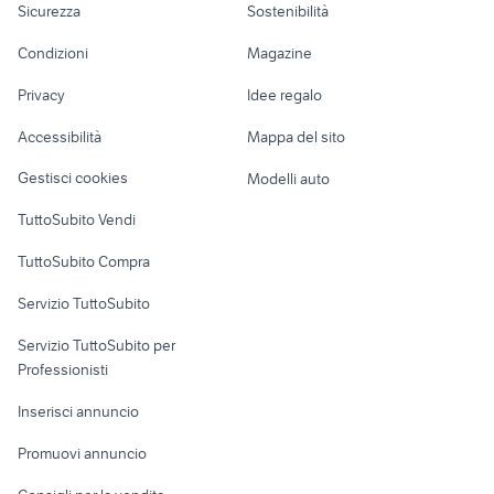
Sicurezza
Sostenibilità
schiera
lavoro
golf 4 r32
chevrolet spark
Accessori Moto
Condizioni
Magazine
Terreni e rustici
Attrezzature di
Nautica
lavoro
Privacy
Idee regalo
Garage e box
Caravan e Camper
Accessibilità
Mappa del sito
Loft, mansarde e
Veicoli commerciali
altro
Gestisci cookies
Modelli auto
Case vacanza
TuttoSubito Vendi
Uffici e Locali
TuttoSubito Compra
commerciali
Servizio TuttoSubito
elettronica
per la casa e la
sports e hobby
Servizio TuttoSubito per
persona
Informatica
Animali
Professionisti
Arredamento e
Console e
Accessori per
Casalinghi
Inserisci annuncio
Videogiochi
animali
Elettrodomestici
Promuovi annuncio
Audio/Video
Musica e Film
Giardino e Fai da te