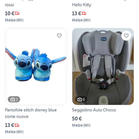
rossi
Hello Kitty
10 €
13 €
Melzo
(
MI
)
Melzo
(
MI
)
3
6
Pantofole stitch disney blue
Seggiolino Auto Chicco
come nuove
50 €
13 €
Melzo
(
MI
)
Melzo
(
MI
)