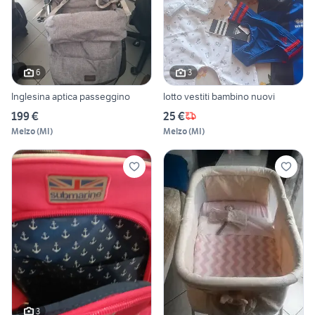
6
3
Inglesina aptica passeggino
lotto vestiti bambino nuovi
199 €
25 €
Melzo
(
MI
)
Melzo
(
MI
)
3