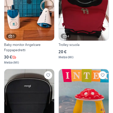
5
4
Baby monitor Angelcare
Trolley scuola
Foppapedretti
20 €
30 €
Melzo
(
MI
)
Melzo
(
MI
)