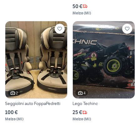
50 €
Melzo
(
MI
)
2
4
Seggiolini auto FoppaPedretti
Lego Techinc
100 €
25 €
Melzo
(
MI
)
Melzo
(
MI
)