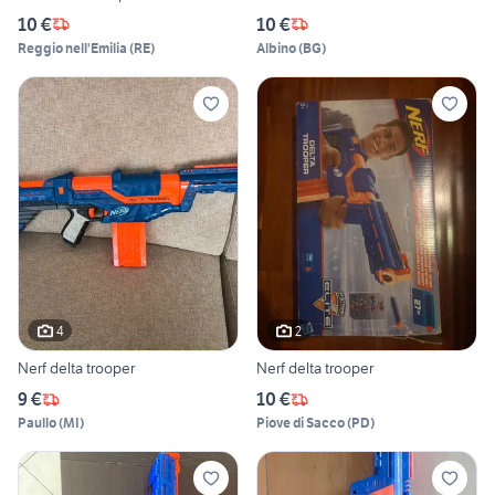
10 €
10 €
Reggio nell'Emilia
(
RE
)
Albino
(
BG
)
4
2
Nerf delta trooper
Nerf delta trooper
9 €
10 €
Paullo
(
MI
)
Piove di Sacco
(
PD
)