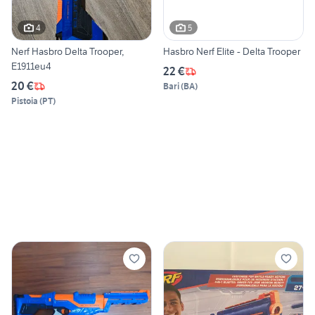
4
5
Nerf Hasbro Delta Trooper,
Hasbro Nerf Elite - Delta Trooper
E1911eu4
22 €
20 €
Bari
(
BA
)
Pistoia
(
PT
)