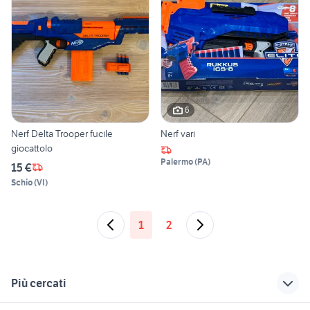
6
Nerf Delta Trooper fucile
Nerf vari
giocattolo
Palermo
(
PA
)
15 €
Schio
(
VI
)
1
2
Più cercati