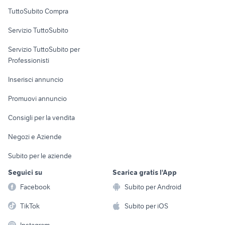
Uffici e Locali
TuttoSubito Compra
commerciali
Servizio TuttoSubito
elettronica
per la casa e la
sports e hobby
Servizio TuttoSubito per
persona
Informatica
Animali
Professionisti
Arredamento e
Console e
Accessori per
Casalinghi
Inserisci annuncio
Videogiochi
animali
Elettrodomestici
Promuovi annuncio
Audio/Video
Musica e Film
Giardino e Fai da te
Consigli per la vendita
Fotografia
Libri e Riviste
Abbigliamento e
Negozi e Aziende
Telefonia
Strumenti Musicali
Accessori
Subito per le aziende
Sports
Tutto per i bambini
Seguici su
Scarica gratis l'App
Biciclette
Facebook
Subito per Android
Collezionismo
TikTok
Subito per iOS
Instagram