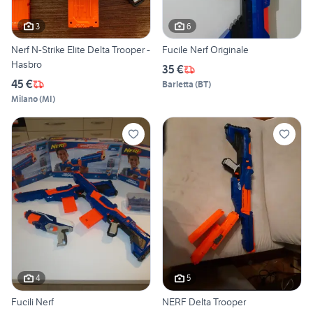
3
6
Nerf N-Strike Elite Delta Trooper -
Fucile Nerf Originale
Hasbro
35 €
45 €
Barletta
(
BT
)
Milano
(
MI
)
4
5
Fucili Nerf
NERF Delta Trooper