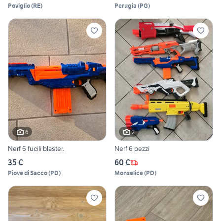
Poviglio
(
RE
)
Perugia
(
PG
)
6
2
Nerf 6 fucili blaster.
Nerf 6 pezzi
35 €
60 €
Piove di Sacco
(
PD
)
Monselice
(
PD
)