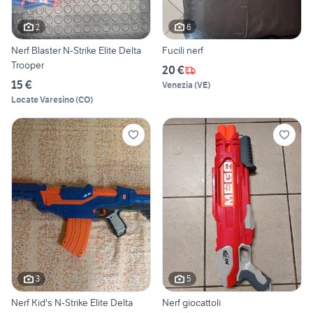
2
6
Nerf Blaster N-Strike Elite Delta
Fucili nerf
Trooper
20 €
15 €
Venezia
(
VE
)
Locate Varesino
(
CO
)
3
5
Nerf Kid's N-Strike Elite Delta
Nerf giocattoli