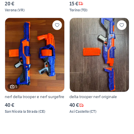
20 €
15 €
Verona
(
VR
)
Torino
(
TO
)
5
nerf delta trooper e nerf surgefire
delta trooper nerf originale
40 €
40 €
San Nicola la Strada
(
CE
)
Aci Castello
(
CT
)