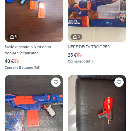
5
3
fucile giocattolo Nerf delta
NERF DELTA TROOPER
trooper+2 caricatori
25 €
40 €
Cornaredo
(
MI
)
Cinisello Balsamo
(
MI
)