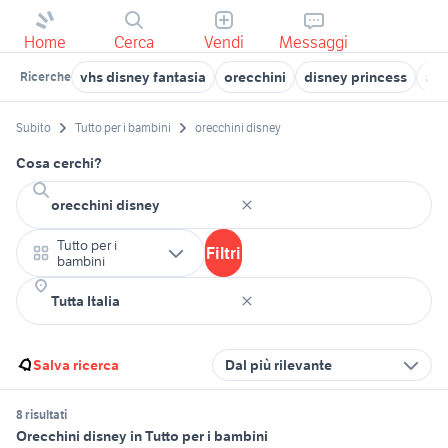
Home
Cerca
Vendi
Messaggi
vhs disney fantasia
orecchini
disney princess
ari
Ricerche
Subito
Tutto per i bambini
orecchini disney
Cosa cerchi?
Tutto per i
Filtri
bambini
Salva ricerca
Dal più rilevante
8 risultati
Orecchini disney in Tutto per i bambini