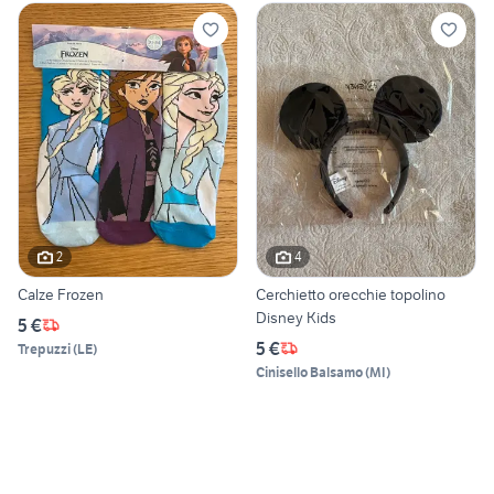
2
4
Calze Frozen
Cerchietto orecchie topolino
Disney Kids
5 €
5 €
Trepuzzi
(
LE
)
Cinisello Balsamo
(
MI
)