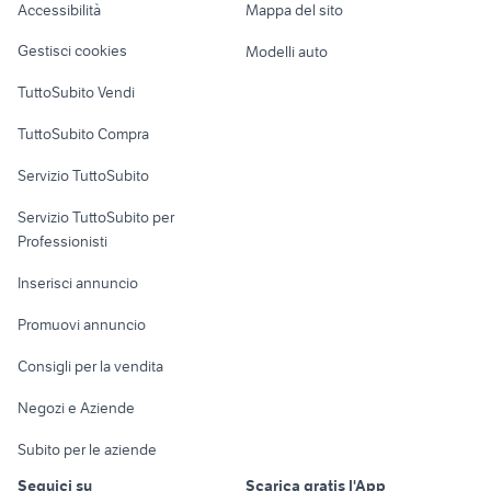
passeggino elettrico
poltroncina per bambini
Accessibilità
Mappa del sito
Loft, mansarde e
Veicoli commerciali
simon gioco
lettini trasformabili ikea
altro
Gestisci cookies
Modelli auto
Case vacanza
TuttoSubito Vendi
Uffici e Locali
TuttoSubito Compra
commerciali
Servizio TuttoSubito
elettronica
per la casa e la
sports e hobby
Servizio TuttoSubito per
persona
Informatica
Animali
Professionisti
Arredamento e
Console e
Accessori per
Casalinghi
Inserisci annuncio
Videogiochi
animali
Elettrodomestici
Promuovi annuncio
Audio/Video
Musica e Film
Giardino e Fai da te
Consigli per la vendita
Fotografia
Libri e Riviste
Abbigliamento e
Negozi e Aziende
Telefonia
Strumenti Musicali
Accessori
Subito per le aziende
Sports
Tutto per i bambini
Seguici su
Scarica gratis l'App