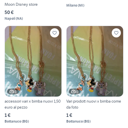
Moon Disney store
Milano
(
MI
)
50 €
Napoli
(
NA
)
6
6
accessori vari x bimba nuovi 1,50
Vari prodott nuovi x bimba come
euro al pezzo
da foto
1 €
1 €
Bottanuco
(
BG
)
Bottanuco
(
BG
)