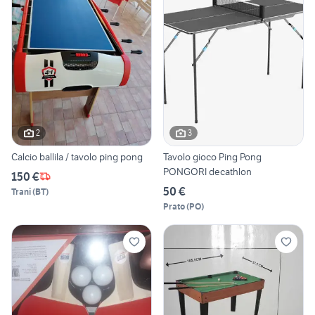
2
3
Calcio ballila / tavolo ping pong
Tavolo gioco Ping Pong
PONGORI decathlon
150 €
50 €
Trani
(
BT
)
Prato
(
PO
)