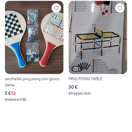
2
racchette ping pong con gioco
PING PONG TABLE
dama
30 €
5 €
Afragola
(
NA
)
Malesco
(
VB
)