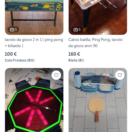
5
5
tavolo da gioco 2 in 1 ( ping pong
Calcio balilla, Ping Pong, tavolo
+ biliardo )
da gioco anni 90
100 €
160 €
Zola Predosa
(
BO
)
Biella
(
BI
)