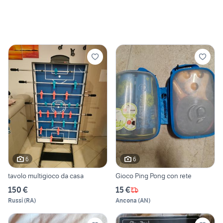
6
6
tavolo multigioco da casa
Gioco Ping Pong con rete
150 €
15 €
Russi
(
RA
)
Ancona
(
AN
)