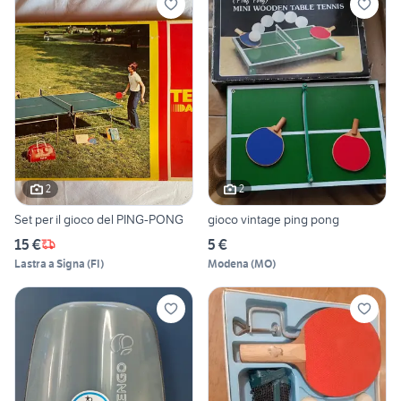
2
2
Set per il gioco del PING-PONG
gioco vintage ping pong
15 €
5 €
Lastra a Signa
(
FI
)
Modena
(
MO
)