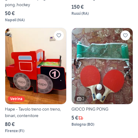
pong..hockey
150 €
50 €
Russi
(
RA
)
Napoli
(
NA
)
2
Vetrina
Hape - Tavolo treno con treno,
GIOCO PING PONG
binari, contenitore
5 €
80 €
Bologna
(
BO
)
Firenze
(
FI
)