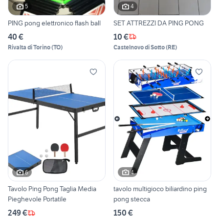
5
4
PING pong elettronico flash ball
SET ATTREZZI DA PING PONG
40 €
10 €
Rivalta di Torino
(
TO
)
Castelnovo di Sotto
(
RE
)
6
4
Tavolo Ping Pong Taglia Media
tavolo multigioco biliardino ping
Pieghevole Portatile
pong stecca
249 €
150 €