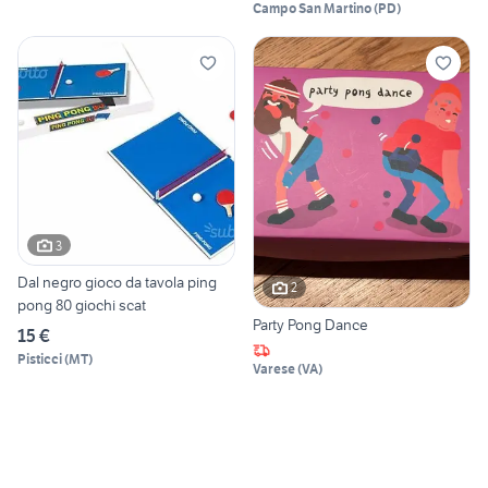
Campo San Martino
(
PD
)
3
Dal negro gioco da tavola ping
2
pong 80 giochi scat
Party Pong Dance
15 €
Pisticci
(
MT
)
Varese
(
VA
)