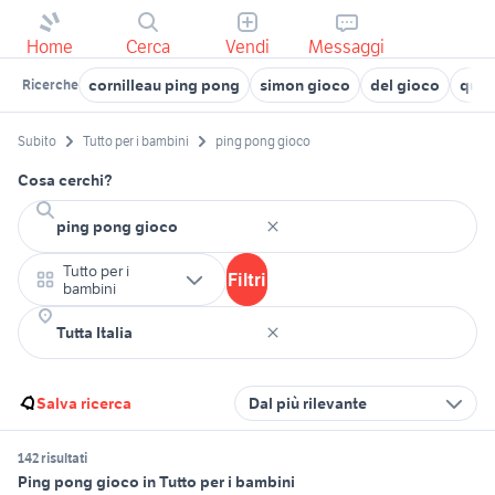
Home
Cerca
Vendi
Messaggi
cornilleau ping pong
simon gioco
del gioco
qui 
Ricerche
Subito
Tutto per i bambini
ping pong gioco
Cosa cerchi?
Tutto per i
Filtri
bambini
Salva ricerca
Dal più rilevante
142 risultati
Ping pong gioco in Tutto per i bambini