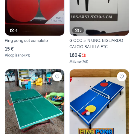
4
3
Ping pong set completo
GIOCO 5 IN UNO. BIGLIARDO
CALCIO BALILLA ETC.
15 €
160 €
Vicopisano
(
PI
)
Milano
(
MI
)