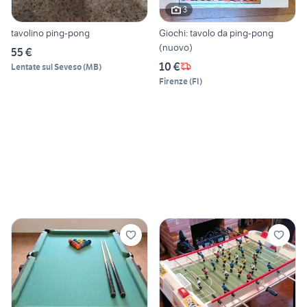
3
tavolino ping-pong
Giochi: tavolo da ping-pong
(nuovo)
55 €
10 €
Lentate sul Seveso
(
MB
)
Firenze
(
FI
)