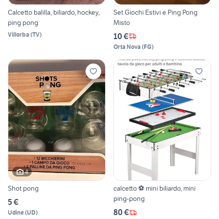
Calcetto balilla, biliardo, hockey,
Set Giochi Estivi e Ping Pong
ping pong
Misto
Villorba
(
TV
)
10 €
Orta Nova
(
FG
)
4
Shot pong
calcetto ⚽ mini biliardo, mini
ping-pong
5 €
80 €
Udine
(
UD
)