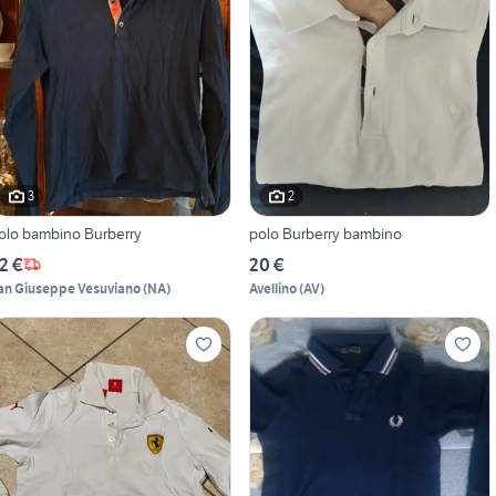
3
2
olo bambino Burberry
polo Burberry bambino
2 €
20 €
an Giuseppe Vesuviano
(
NA
)
Avellino
(
AV
)