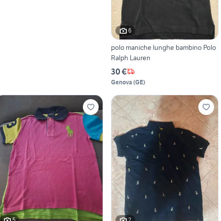
6
polo maniche lunghe bambino Polo
Ralph Lauren
30 €
Genova
(
GE
)
5
2