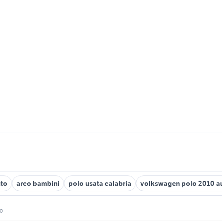
uto
arco bambini
polo usata calabria
volkswagen polo 2010 a
o