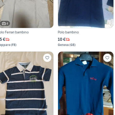
4
olo Ferrari bambino
Polo bambino
5 €
10 €
opparo
(
FE
)
Genova
(
GE
)