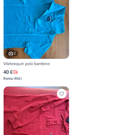
2
Vilebrequin polo bambino
40 €
Roma
(
RM
)