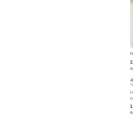
P
1
A
L
c
1
R