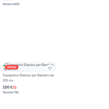
Novara
(
NO
)
Vetrina
Trampolino Elastico per Bambini da
305 cm
100 €
Teramo
(
TE
)