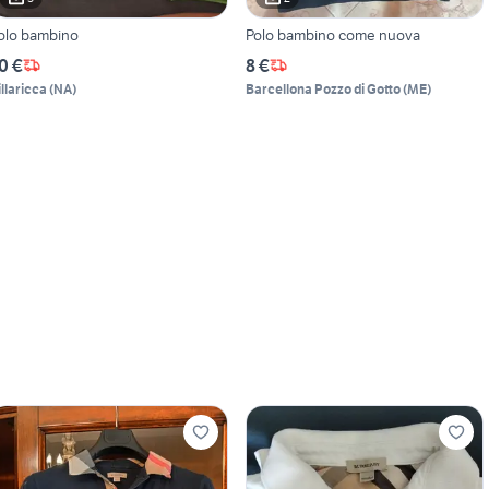
olo bambino
Polo bambino come nuova
0 €
8 €
illaricca
(
NA
)
Barcellona Pozzo di Gotto
(
ME
)