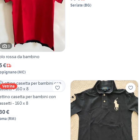
Seriate
(
BG
)
3
olo rossa da bambino
5 €
ppignano
(
MC
)
Vetrina
ettino casetta per bambini con
assetti - 160 x 8
30 €
oma
(
RM
)