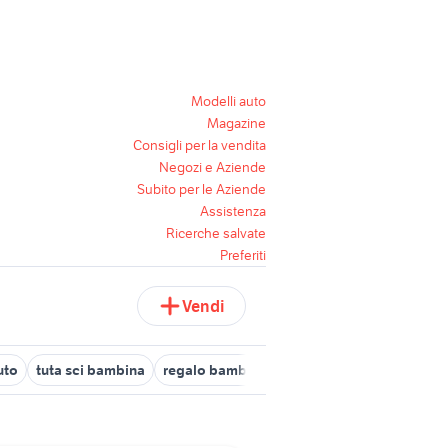
Modelli auto
Magazine
Consigli per la vendita
Negozi e Aziende
Subito per le Aziende
Assistenza
Ricerche salvate
Preferiti
Vendi
uto
tuta sci bambina
regalo bambini Monza e della Brianza provi