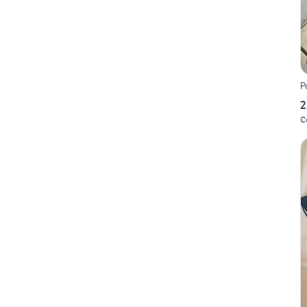
P
2
C