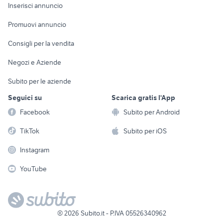
Console e
Accessori per
Casalinghi
Inserisci annuncio
Videogiochi
animali
Elettrodomestici
Promuovi annuncio
Audio/Video
Musica e Film
Giardino e Fai da te
Consigli per la vendita
Fotografia
Libri e Riviste
Abbigliamento e
Negozi e Aziende
Telefonia
Strumenti Musicali
Accessori
Subito per le aziende
Sports
Tutto per i bambini
Seguici su
Scarica gratis l'App
Biciclette
Facebook
Subito per Android
Collezionismo
TikTok
Subito per iOS
Instagram
YouTube
©
2026
Subito.it - P.IVA 05526340962