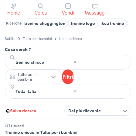
Home
Cerca
Vendi
Messaggi
trenino chuggington
trenino lego
ikea trenino
tre
Ricerche
Subito
Tutto per i bambini
trenino chicco
Cosa cerchi?
Tutto per i
Filtri
bambini
Salva ricerca
Dal più rilevante
117 risultati
Trenino chicco in Tutto per i bambini