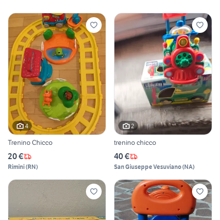
4
2
Trenino Chicco
trenino chicco
20 €
40 €
Rimini
(
RN
)
San Giuseppe Vesuviano
(
NA
)