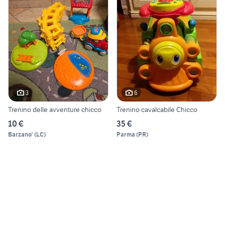
3
6
Trenino delle avventure chicco
Trenino cavalcabile Chicco
10 €
35 €
Barzano'
(
LC
)
Parma
(
PR
)