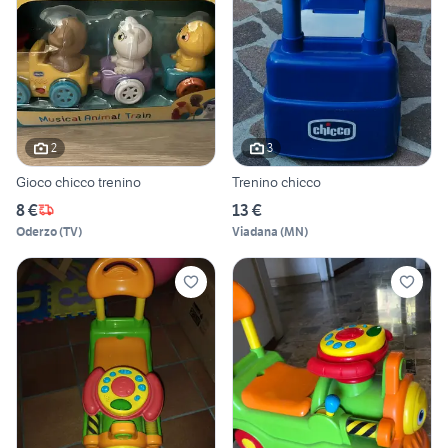
2
3
Gioco chicco trenino
Trenino chicco
8 €
13 €
Oderzo
(
TV
)
Viadana
(
MN
)