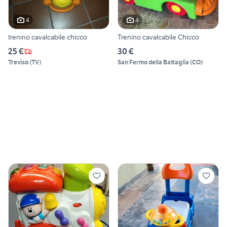
4
4
trenino cavalcabile chicco
Trenino cavalcabile Chicco
25 €
30 €
Treviso
(
TV
)
San Fermo della Battaglia
(
CO
)