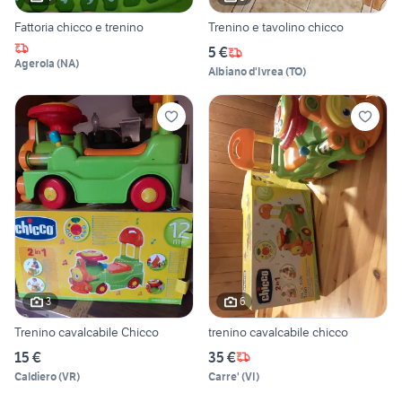
Fattoria chicco e trenino
Trenino e tavolino chicco
5 €
Agerola
(
NA
)
Albiano d'Ivrea
(
TO
)
3
6
Trenino cavalcabile Chicco
trenino cavalcabile chicco
15 €
35 €
Caldiero
(
VR
)
Carre'
(
VI
)