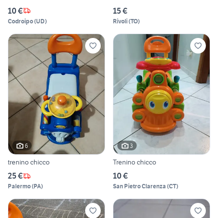
10 €
15 €
Codroipo
(
UD
)
Rivoli
(
TO
)
6
3
trenino chicco
Trenino chicco
25 €
10 €
Palermo
(
PA
)
San Pietro Clarenza
(
CT
)