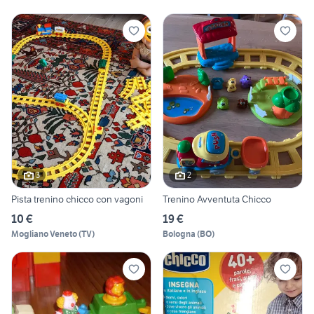
3
2
Pista trenino chicco con vagoni
Trenino Avventuta Chicco
10 €
19 €
Mogliano Veneto
(
TV
)
Bologna
(
BO
)