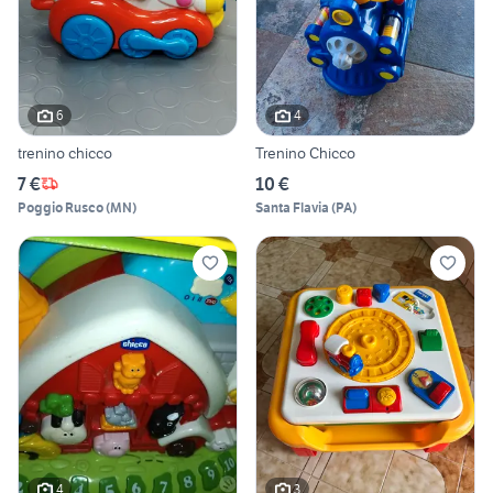
6
4
trenino chicco
Trenino Chicco
7 €
10 €
Poggio Rusco
(
MN
)
Santa Flavia
(
PA
)
4
3