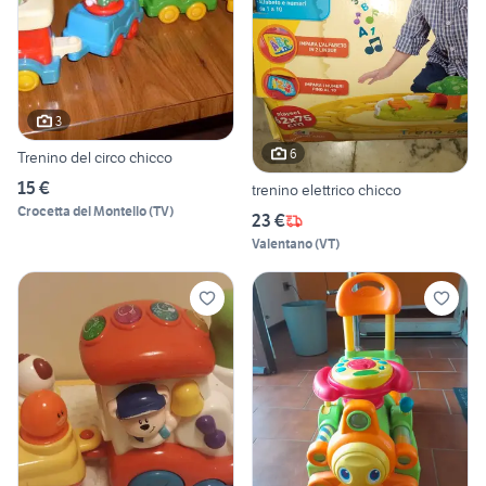
3
6
Trenino del circo chicco
15 €
trenino elettrico chicco
Crocetta del Montello
(
TV
)
23 €
Valentano
(
VT
)