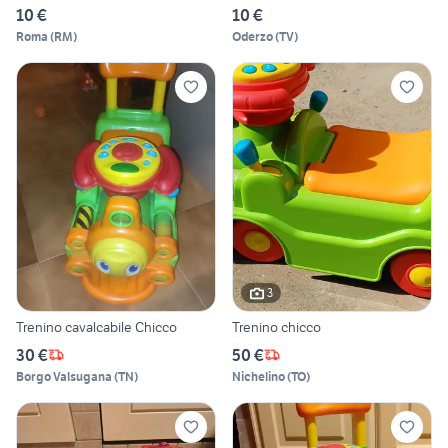
10 €
10 €
Roma
(
RM
)
Oderzo
(
TV
)
3
Trenino cavalcabile Chicco
Trenino chicco
30 €
50 €
Borgo Valsugana
(
TN
)
Nichelino
(
TO
)