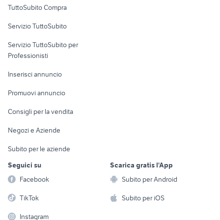
TuttoSubito Compra
commerciali
Servizio TuttoSubito
elettronica
per la casa e la
sports e hobby
Servizio TuttoSubito per
persona
Informatica
Animali
Professionisti
Arredamento e
Console e
Accessori per
Casalinghi
Inserisci annuncio
Videogiochi
animali
Elettrodomestici
Promuovi annuncio
Audio/Video
Musica e Film
Giardino e Fai da te
Consigli per la vendita
Fotografia
Libri e Riviste
Abbigliamento e
Negozi e Aziende
Telefonia
Strumenti Musicali
Accessori
Subito per le aziende
Sports
Tutto per i bambini
Seguici su
Scarica gratis l'App
Biciclette
Facebook
Subito per Android
Collezionismo
TikTok
Subito per iOS
Instagram