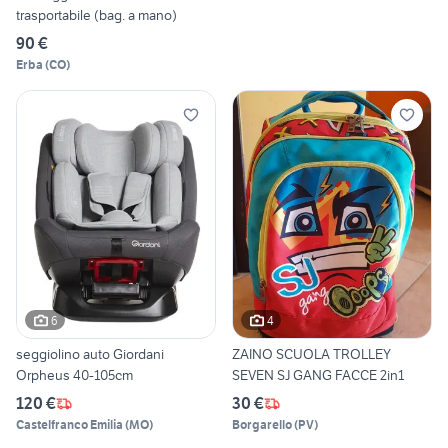
trasportabile (bag. a mano)
90 €
Erba
(
CO
)
6
4
seggiolino auto Giordani
ZAINO SCUOLA TROLLEY
Orpheus 40-105cm
SEVEN SJ GANG FACCE 2in1
120 €
30 €
Castelfranco Emilia
(
MO
)
Borgarello
(
PV
)