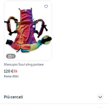
6
Marsupio Soul sling portare
120 €
Roma
(
RM
)
Più cercati
Correlati
Richerche simili
Suggerimenti