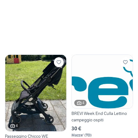
4
BREVI Week End Culla Lettino
campeggio ospiti
4
30 €
Mazze'
(
TO
)
Passeggino Chicco WE