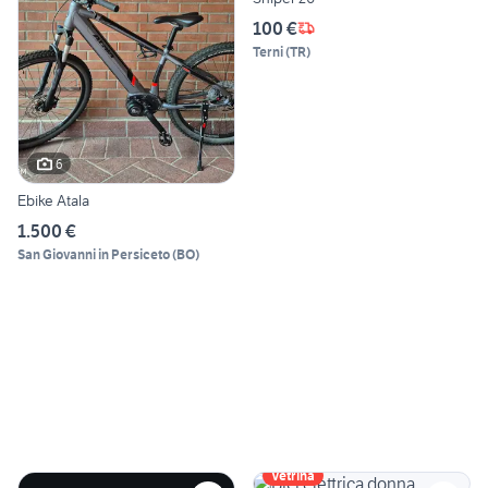
100 €
Terni
(
TR
)
6
Ebike Atala
1.500 €
San Giovanni in Persiceto
(
BO
)
Vetrina