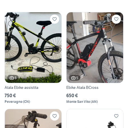
6
5
Atala Ebike assistita
Ebike Atala BCross
750 €
650 €
Peveragno
(
CN
)
Monte San Vito
(
AN
)