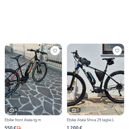
4
5
Ebike front Atala tg m
Ebike Atala Shiva 29 taglia L
550 €
1.200 €