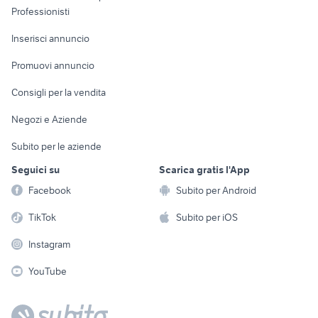
Informatica
Animali
Professionisti
Arredamento e
Console e
Accessori per
Casalinghi
Inserisci annuncio
Videogiochi
animali
Elettrodomestici
Promuovi annuncio
Audio/Video
Musica e Film
Giardino e Fai da te
Consigli per la vendita
Fotografia
Libri e Riviste
Abbigliamento e
Negozi e Aziende
Telefonia
Strumenti Musicali
Accessori
Subito per le aziende
Sports
Tutto per i bambini
Seguici su
Scarica gratis l'App
Biciclette
Facebook
Subito per Android
Collezionismo
TikTok
Subito per iOS
Instagram
YouTube