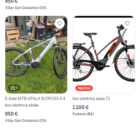
950 €
Villar San Costanzo
(
CN
)
6
Vetrina
E-bike MTB ATALA B.CROSS 5.4
bici elettrica atala 7.2
bici elettrica ebike
1.100 €
950 €
Paitone
(
BS
)
Villar San Costanzo
(
CN
)