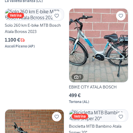
La Valletta Brianza
(
LC
)
Vetrina
Solo 260 km E-bike MTB Bosch
Atala Bcross 2023
1.100 €
Ascoli Piceno
(
AP
)
5
EBIKE CITY ATALA BOSCH
499 €
Tortona
(
AL
)
Vetrina
Bicicletta MTB Bambino Atala
Sniper 20"