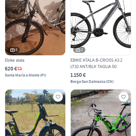
6
2
Ebike atala
EBIKE ATALA B-CROSS A3.2
LT10 ANT/BLK TAGLIA 50
620 €
1.150 €
Santa Maria a Monte
(
PI
)
Borgo San Dalmazzo
(
CN
)