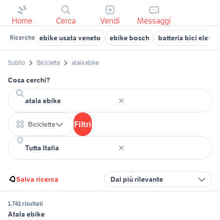
Home
Cerca
Vendi
Messaggi
ebike usata veneto
ebike bosch
batteria bici elettri
Ricerche
Subito
Biciclette
atala ebike
Cosa cerchi?
Filtri
Biciclette
Salva ricerca
Dal più rilevante
1.741 risultati
Atala ebike