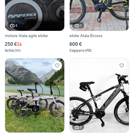
4
3
motore Atala agile ebike
ebike Atala Bcross
250 €
600 €
Schio
(
VI
)
Copparo
(
FE
)
6