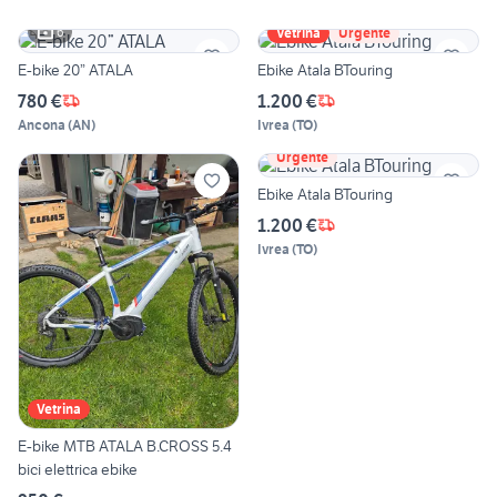
6
Vetrina
Urgente
E-bike 20” ATALA
Ebike Atala BTouring
780 €
1.200 €
Ancona
(
AN
)
Ivrea
(
TO
)
Urgente
Ebike Atala BTouring
1.200 €
Ivrea
(
TO
)
Vetrina
E-bike MTB ATALA B.CROSS 5.4
bici elettrica ebike