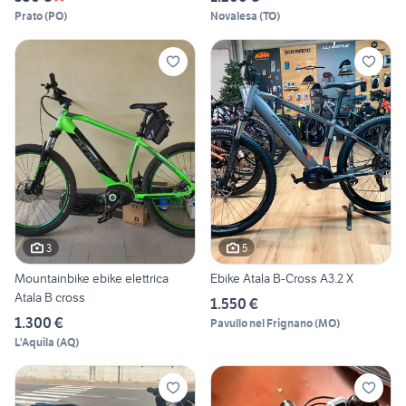
Prato
(
PO
)
Novalesa
(
TO
)
3
5
Mountainbike ebike elettrica
Ebike Atala B-Cross A3.2 X
Atala B cross
1.550 €
1.300 €
Pavullo nel Frignano
(
MO
)
L'Aquila
(
AQ
)