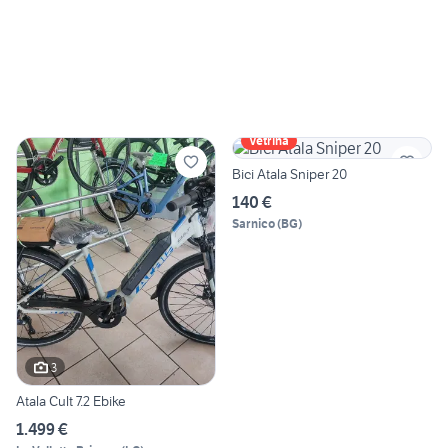
Vetrina
Bici Atala Sniper 20
140 €
Sarnico
(
BG
)
3
Atala Cult 7.2 Ebike
1.499 €