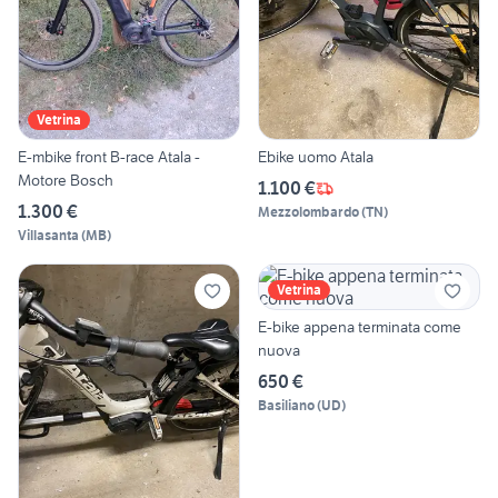
Vetrina
E-mbike front B-race Atala -
Ebike uomo Atala
Motore Bosch
1.100 €
1.300 €
Mezzolombardo
(
TN
)
Villasanta
(
MB
)
Vetrina
E-bike appena terminata come
nuova
650 €
Basiliano
(
UD
)