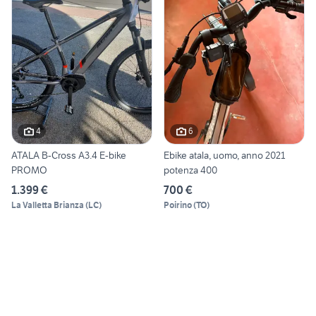
4
6
ATALA B-Cross A3.4 E-bike
Ebike atala, uomo, anno 2021
PROMO
potenza 400
1.399 €
700 €
La Valletta Brianza
(
LC
)
Poirino
(
TO
)