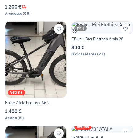
1.200 €
Arcidosso
(
GR
)
4
EBike - Bici Elettrica Atala 28
800 €
Gioiosa Marea
(
ME
)
Vetrina
Ebike Atala b-cross A6.2
1.400 €
Asiago
(
VI
)
Vetrina
E-bike 20” ATALA