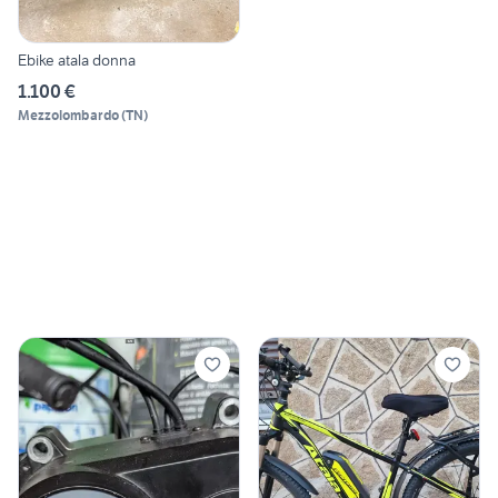
Ebike atala donna
1.100 €
Mezzolombardo
(
TN
)