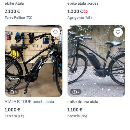
ebike Atala
ebike atala bcross
2.100 €
1.000 €
Torre Pellice
(
TO
)
Agrigento
(
AG
)
6
4
ATALA B-TOUR bosch usata
ebike donna atala
1.000 €
1.100 €
Ferrara
(
FE
)
Brescia
(
BS
)