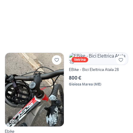
Vetrina
EBike - Bici Elettrica Atala 28
800 €
Gioiosa Marea
(
ME
)
6
Ebike