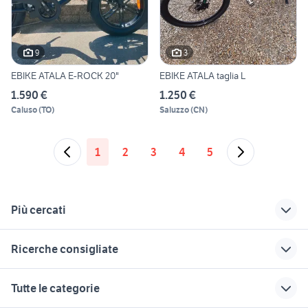
9
3
EBIKE ATALA E-ROCK 20"
EBIKE ATALA taglia L
1.590 €
1.250 €
Caluso
(
TO
)
Saluzzo
(
CN
)
1
2
3
4
5
Più cercati
Correlati
Richerche simili
Suggerimenti
Ricerche consigliate
bicicletta atala Roma
biciclette Quartu
bebikes beclick
provincia
SantElena
biciclette Canelli
bici vanzaghello
mtb 26 carbonio
Tutte le categorie
cavalletto per ebike
bici da corsa usate
grand canyon 5
tilt biciclette
bici da corsa torpado
brescia