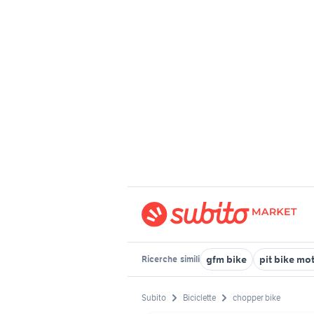
gfm bike
pit bike mo
Ricerche
simili
Subito
Biciclette
chopper bike