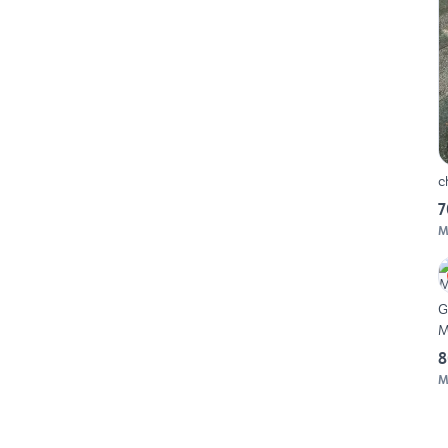
c
7
M
G
M
8
M