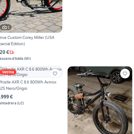
6
irve Custom Corey Miller (USA
pecial Edition)
20 €
assano d'Adda
(
MI
)
Vetrina
e AXR C 8.6 800Wh Avinox
2S Nero/Grigio
.999 €
almadrera
(
LC
)