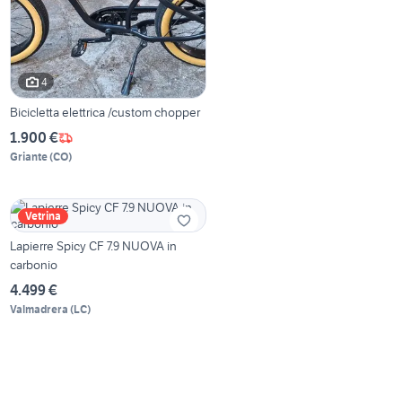
4
Bicicletta elettrica /custom chopper
1.900 €
Griante
(
CO
)
Vetrina
Lapierre Spicy CF 7.9 NUOVA in
carbonio
4.499 €
Valmadrera
(
LC
)