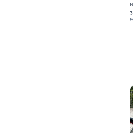
N
3
F