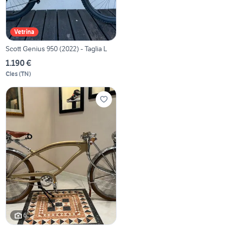
Vetrina
Scott Genius 950 (2022) - Taglia L
1.190 €
Cles
(
TN
)
6