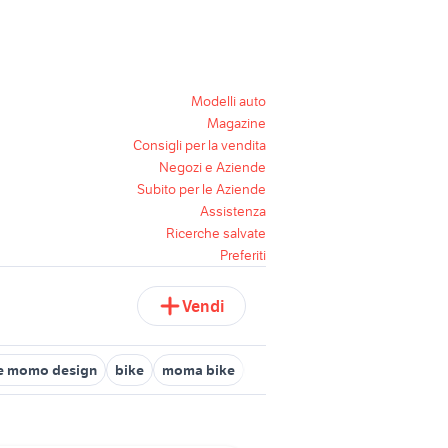
Modelli auto
Magazine
Consigli per la vendita
Negozi e Aziende
Subito per le Aziende
Assistenza
Ricerche salvate
Preferiti
Vendi
e momo design
bike
moma bike
scout bike
continental bike