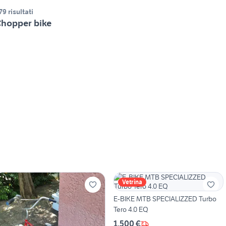
79 risultati
hopper bike
Vetrina
E-BIKE MTB SPECIALIZZED Turbo
Tero 4.0 EQ
1.500 €