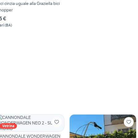
ici cinzia uguale alla Graziella bici
hopper
5 €
ari
(
BA
)
Vetrina
ANNONDALE WONDERWAGEN