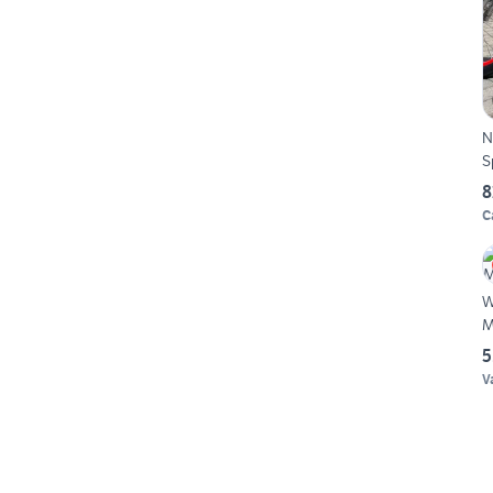
N
S
8
C
Whistl
M
5
V