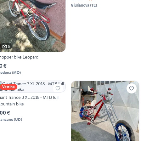
Giulianova
(
TE
)
6
hopper bike Leopard
0 €
odena
(
MO
)
Vetrina
iant Trance 3 XL 2018 - MTB full
ountain bike
00 €
anzano
(
UD
)