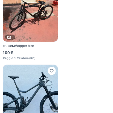
6
cruiser/chopper bike
100 €
Reggio di Calabria
(
RC
)