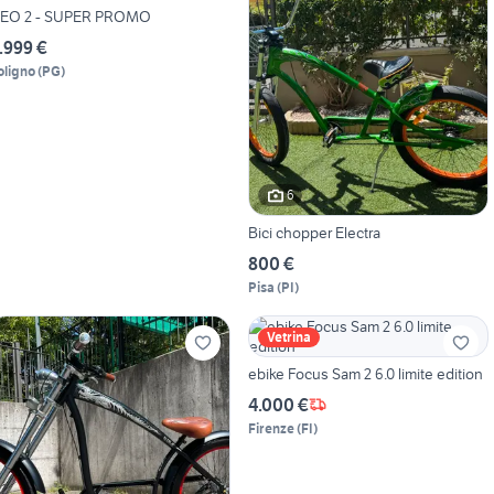
EO 2 - SUPER PROMO
.999 €
oligno
(
PG
)
6
Bici chopper Electra
800 €
Pisa
(
PI
)
Vetrina
ebike Focus Sam 2 6.0 limite edition
4.000 €
Firenze
(
FI
)