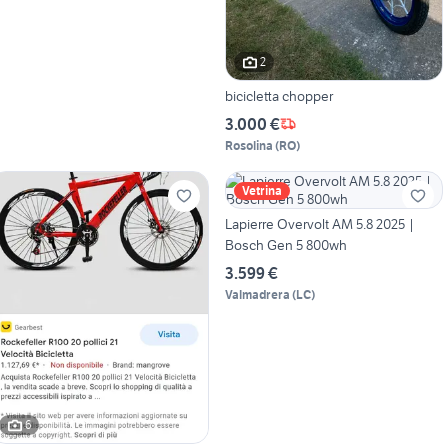
2
bicicletta chopper
3.000 €
Rosolina
(
RO
)
Vetrina
Lapierre Overvolt AM 5.8 2025 |
Bosch Gen 5 800wh
3.599 €
Valmadrera
(
LC
)
6