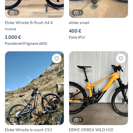
5
3
Ebike Whistle B-Rush A4.4
ebike smart
nuova
400 €
3.000 €
Fano
(
PU
)
Pavullo nel Frignano
(
MO
)
6
5
Ebike Whistle b-rusch C9.2
EBIKE ORBEA WILD H10