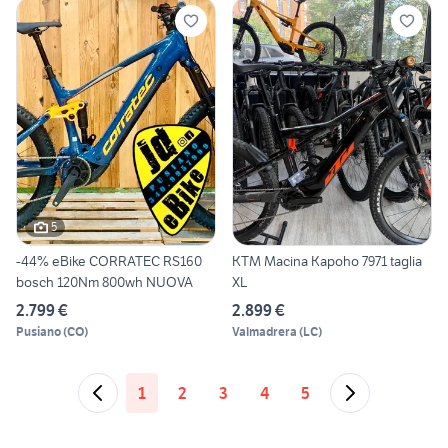
5
-44% eBike CORRATEC RS160
KTM Macina Kapoho 7971 taglia
bosch 120Nm 800wh NUOVA
XL
2.799 €
2.899 €
Pusiano
(
CO
)
Valmadrera
(
LC
)
1
2
3
4
5