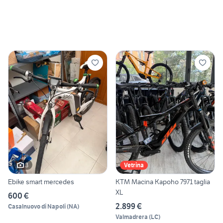
3
Vetrina
Ebike smart mercedes
KTM Macina Kapoho 7971 taglia
XL
600 €
2.899 €
Casalnuovo di Napoli
(
NA
)
Valmadrera
(
LC
)