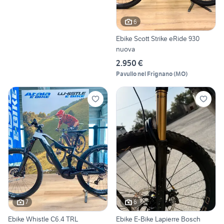
6
Ebike Scott Strike eRide 930
nuova
2.950 €
Pavullo nel Frignano
(
MO
)
7
6
Ebike Whistle C6.4 TRL
Ebike E-Bike Lapierre Bosch