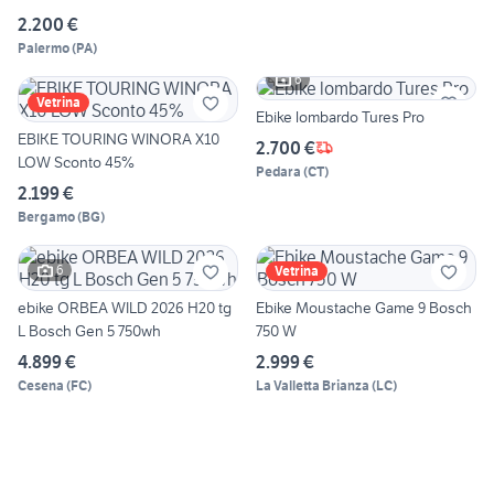
2.200 €
Palermo
(
PA
)
6
Vetrina
Ebike lombardo Tures Pro
EBIKE TOURING WINORA X10
2.700 €
LOW Sconto 45%
Pedara
(
CT
)
2.199 €
Bergamo
(
BG
)
6
Vetrina
ebike ORBEA WILD 2026 H20 tg
Ebike Moustache Game 9 Bosch
L Bosch Gen 5 750wh
750 W
4.899 €
2.999 €
Cesena
(
FC
)
La Valletta Brianza
(
LC
)