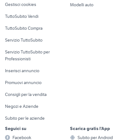
altro
Gestisci cookies
Modelli auto
Case vacanza
TuttoSubito Vendi
Uffici e Locali
TuttoSubito Compra
commerciali
Servizio TuttoSubito
elettronica
per la casa e la
sports e hobby
Servizio TuttoSubito per
persona
Informatica
Animali
Professionisti
Arredamento e
Console e
Accessori per
Casalinghi
Inserisci annuncio
Videogiochi
animali
Elettrodomestici
Promuovi annuncio
Audio/Video
Musica e Film
Giardino e Fai da te
Consigli per la vendita
Fotografia
Libri e Riviste
Abbigliamento e
Negozi e Aziende
Telefonia
Strumenti Musicali
Accessori
Subito per le aziende
Sports
Tutto per i bambini
Seguici su
Scarica gratis l'App
Biciclette
Facebook
Subito per Android