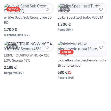
6
Vetrina
e- bike Scott Sub Cross Eride 30
Ebike Specilized Turbo Vado M
EQ
1.300 €
1.700 €
Roma
(
RM
)
Montebelluna
(
TV
)
30
Vetrina
EBIKE TOURING WINORA X10
bicicletta ebike pieghevole ruota
LOW Sconto 45%
16 treno camper
2.199 €
680 €
Bergamo
(
BG
)
Pesaro
(
PU
)