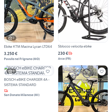
2
Sblocco velocita ebike
Ebike KTM Macina Lycan LTD64
230 €
3.250 €
Arce
(
FR
)
Pavullo nel Frignano
(
MO
)
4
BOSCH eBIKE CHARGER 4A -
SISTEMA STANDARD
San Donato Milanese
(
MI
)