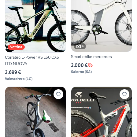
4
Vetrina
Smart ebike mercedes
Corratec E-Power RS 160 CX6
LTD NUOVA
2.000 €
2.699 €
Salerno
(
SA
)
Valmadrera
(
LC
)