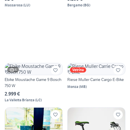
Massarosa
(
LU
)
Bergamo
(
BG
)
6
Vetrina
Ebike Moustache Game 9 Bosch
Riese Muller Carrie Cargo E-Bike
750 W
Monza
(
MB
)
2.999 €
La Valletta Brianza
(
LC
)