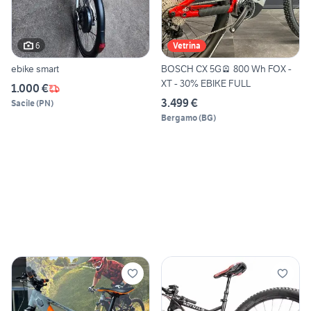
6
Vetrina
ebike smart
BOSCH CX 5G🪫 800 Wh FOX -
XT - 30% EBIKE FULL
1.000 €
3.499 €
Sacile
(
PN
)
Bergamo
(
BG
)