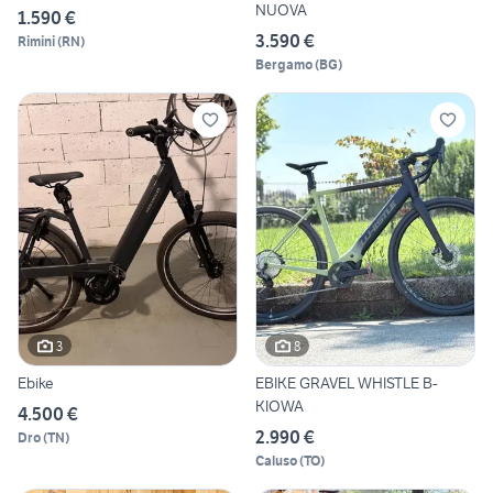
NUOVA
1.590 €
3.590 €
Rimini
(
RN
)
Bergamo
(
BG
)
3
8
Ebike
EBIKE GRAVEL WHISTLE B-
KIOWA
4.500 €
2.990 €
Dro
(
TN
)
Caluso
(
TO
)