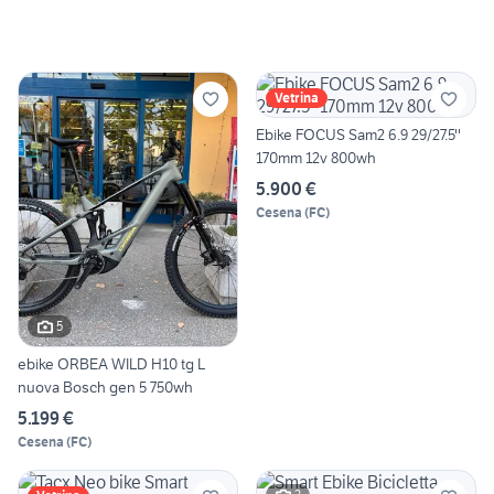
Vetrina
Ebike FOCUS Sam2 6.9 29/27.5''
170mm 12v 800wh
5.900 €
Cesena
(
FC
)
5
ebike ORBEA WILD H10 tg L
nuova Bosch gen 5 750wh
5.199 €
Cesena
(
FC
)