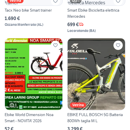
2
Vetrina
Tacx Neo bike Smart trainer
Smart Ebike Bicicletta elettrica
Mercedes
1.690 €
699 €
Ozzano Monferrato
(
AL
)
Locorotondo
(
BA
)
8
Vetrina
Ebike World Dimension Noa
EBIKE FULL BOSCH 5G Batteria
Smart - NOVITA' 2026
800Wh taglia M L
52 €
3.299 €