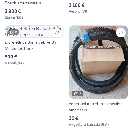
Bosch smart system
3.100 €
3.900 €
Verona
(
VR
)
Curno
(
BG
)
6
Bici elettrica Bsmart ebike BY
Mercedes Benz
500 €
Napoli
(
NA
)
2
copertoni mtb ebike schwalbe
smart sam
30 €
Anguillara Sabazia
(
RM
)