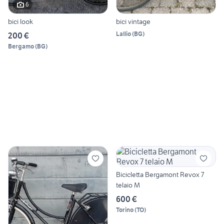
6
bici look
bici vintage
Lallio
(
BG
)
200 €
Bergamo
(
BG
)
Bicicletta Bergamont Revox 7
telaio M
600 €
Torino
(
TO
)