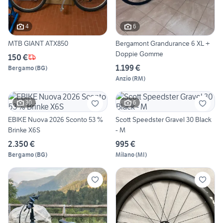
4
6
MTB GIANT ATX850
Bergamont Grandurance 6 XL +
Doppie Gomme
150 €
1.199 €
Bergamo
(
BG
)
Anzio
(
RM
)
30
6
EBIKE Nuova 2026 Sconto 53 %
Scott Speedster Gravel 30 Black
Brinke X6S
- M
2.350 €
995 €
Bergamo
(
BG
)
Milano
(
MI
)