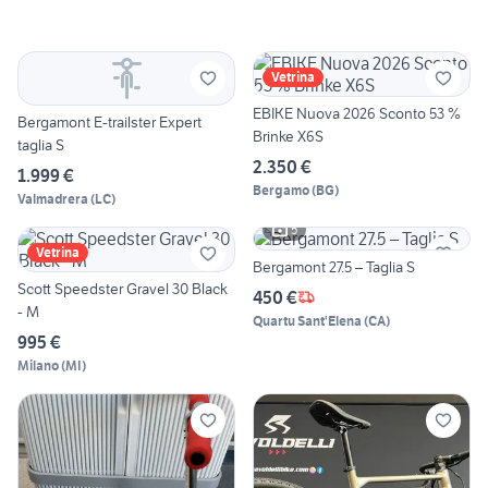
Vetrina
EBIKE Nuova 2026 Sconto 53 %
Bergamont E-trailster Expert
Brinke X6S
taglia S
2.350 €
1.999 €
Bergamo
(
BG
)
Valmadrera
(
LC
)
5
Vetrina
Bergamont 27.5 – Taglia S
Scott Speedster Gravel 30 Black
450 €
- M
Quartu Sant'Elena
(
CA
)
995 €
Milano
(
MI
)