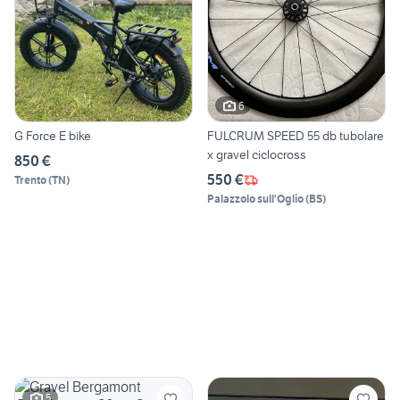
6
G Force E bike
FULCRUM SPEED 55 db tubolare
x gravel ciclocross
850 €
550 €
Trento
(
TN
)
Palazzolo sull'Oglio
(
BS
)
5