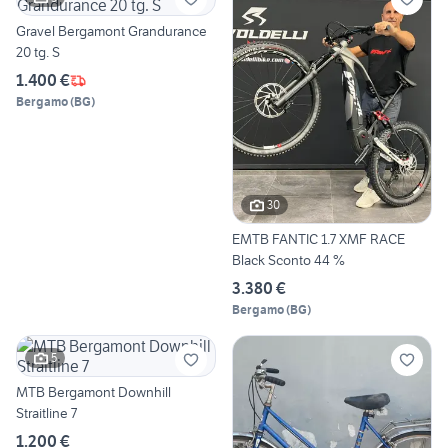
Gravel Bergamont Grandurance
20 tg. S
1.400 €
Bergamo
(
BG
)
30
EMTB FANTIC 1.7 XMF RACE
Black Sconto 44 %
3.380 €
Bergamo
(
BG
)
5
MTB Bergamont Downhill
Straitline 7
1.200 €