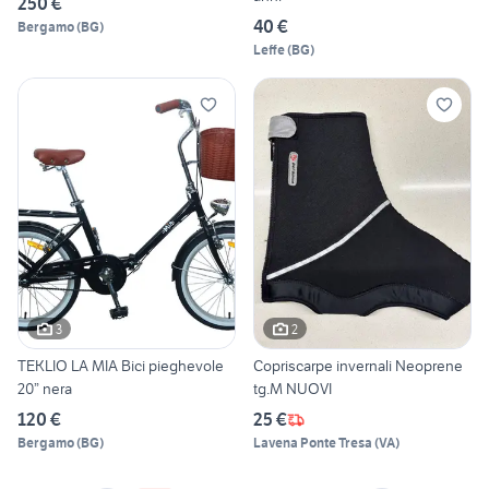
250 €
40 €
Bergamo
(
BG
)
Leffe
(
BG
)
3
2
TEKLIO LA MIA Bici pieghevole
Copriscarpe invernali Neoprene
20” nera
tg.M NUOVI
120 €
25 €
Bergamo
(
BG
)
Lavena Ponte Tresa
(
VA
)