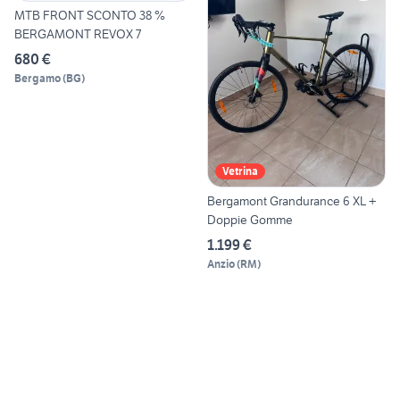
MTB FRONT SCONTO 38 %
BERGAMONT REVOX 7
680 €
Bergamo
(
BG
)
Vetrina
Bergamont Grandurance 6 XL +
Doppie Gomme
1.199 €
Anzio
(
RM
)