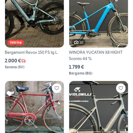
30
Vetrina
Bergamont Revox 150 FS tg L
WINORA YUCATAN X8 HIGHT
Sconto 44 %
2.000 €
1.799 €
Savona
(
SV
)
Bergamo
(
BG
)