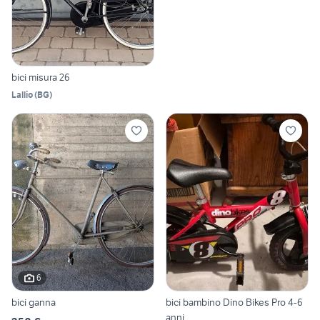
bici misura 26
Lallio
(
BG
)
6
bici ganna
bici bambino Dino Bikes Pro 4-6
anni