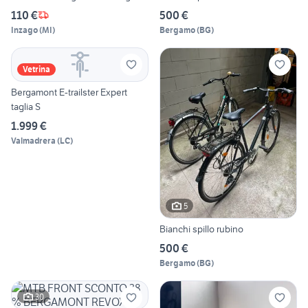
110 €
500 €
Inzago
(
MI
)
Bergamo
(
BG
)
Vetrina
Bergamont E-trailster Expert
taglia S
1.999 €
Valmadrera
(
LC
)
5
Bianchi spillo rubino
500 €
Bergamo
(
BG
)
30