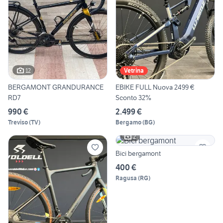
12
Vetrina
BERGAMONT GRANDURANCE
EBIKE FULL Nuova 2499 €
RD7
Sconto 32%
990 €
2.499 €
Treviso
(
TV
)
Bergamo
(
BG
)
2
Bici bergamont
400 €
Ragusa
(
RG
)